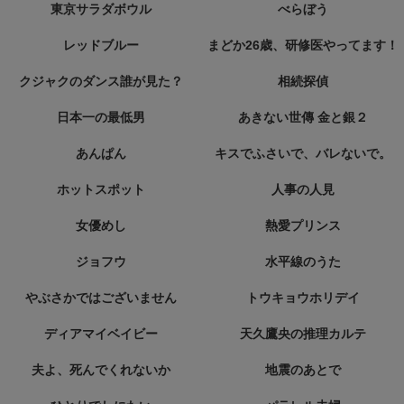
東京サラダボウル
べらぼう
レッドブルー
まどか26歳、研修医やってます！
クジャクのダンス誰が見た？
相続探偵
日本一の最低男
あきない世傳 金と銀２
あんぱん
キスでふさいで、バレないで。
ホットスポット
人事の人見
女優めし
熱愛プリンス
ジョフウ
水平線のうた
やぶさかではございません
トウキョウホリデイ
ディアマイベイビー
天久鷹央の推理カルテ
夫よ、死んでくれないか
地震のあとで