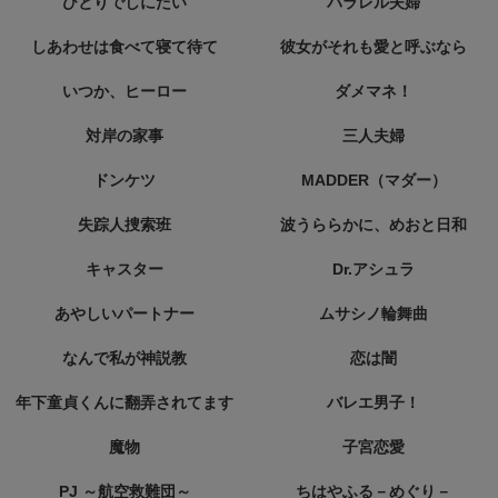
ひとりでしにたい
パラレル夫婦
しあわせは食べて寝て待て
彼女がそれも愛と呼ぶなら
いつか、ヒーロー
ダメマネ！
対岸の家事
三人夫婦
ドンケツ
MADDER（マダー）
失踪人捜索班
波うららかに、めおと日和
キャスター
Dr.アシュラ
あやしいパートナー
ムサシノ輪舞曲
なんで私が神説教
恋は闇
年下童貞くんに翻弄されてます
バレエ男子！
魔物
子宮恋愛
PJ ～航空救難団～
ちはやふる－めぐり－