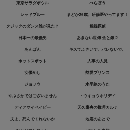
東京サラダボウル
べらぼう
レッドブルー
まどか26歳、研修医やってます！
クジャクのダンス誰が見た？
相続探偵
日本一の最低男
あきない世傳 金と銀２
あんぱん
キスでふさいで、バレないで。
ホットスポット
人事の人見
女優めし
熱愛プリンス
ジョフウ
水平線のうた
やぶさかではございません
トウキョウホリデイ
ディアマイベイビー
天久鷹央の推理カルテ
夫よ、死んでくれないか
地震のあとで