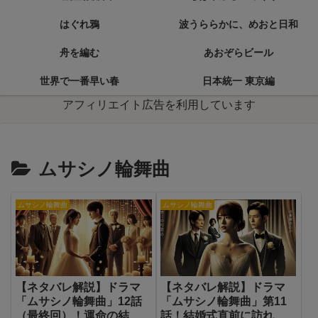
はぐれ鴉
波うららかに、めおと日和
舟を編む
あおぞらビール
世界で一番早い春
日本統一 東京編
アフィリエイト広告を利用しています
ムサシノ輪舞曲
ムサシノ輪舞曲
ムサシノ輪舞曲
【ネタバレ解説】ドラマ
【ネタバレ解説】ドラマ
「ムサシノ輪舞曲」12話
「ムサシノ輪舞曲」第11
（最終回）！運命の結末
話！結婚式直前に訪れる