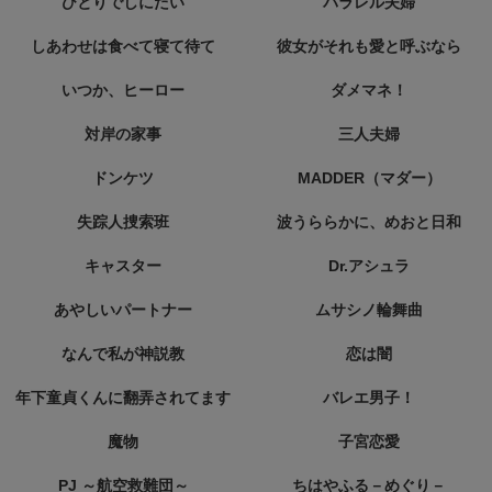
ひとりでしにたい
パラレル夫婦
しあわせは食べて寝て待て
彼女がそれも愛と呼ぶなら
いつか、ヒーロー
ダメマネ！
対岸の家事
三人夫婦
ドンケツ
MADDER（マダー）
失踪人捜索班
波うららかに、めおと日和
キャスター
Dr.アシュラ
あやしいパートナー
ムサシノ輪舞曲
なんで私が神説教
恋は闇
年下童貞くんに翻弄されてます
バレエ男子！
魔物
子宮恋愛
PJ ～航空救難団～
ちはやふる－めぐり－