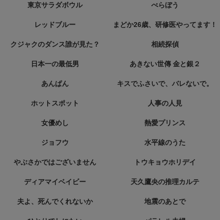
東京サラダボウル
べらぼう
レッドブルー
まどか26歳、研修医やってます！
クジャクのダンス誰が見た？
相続探偵
日本一の最低男
あきない世傳 金と銀２
あんぱん
キスでふさいで、バレないで。
ホットスポット
人事の人見
女優めし
熱愛プリンス
ジョフウ
水平線のうた
やぶさかではございません
トウキョウホリデイ
ディアマイベイビー
天久鷹央の推理カルテ
夫よ、死んでくれないか
地震のあとで