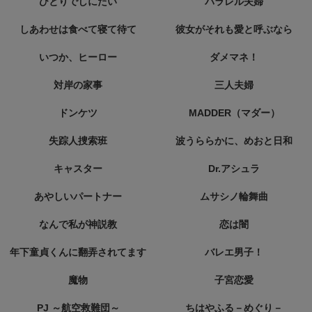
ひとりでしにたい
パラレル夫婦
しあわせは食べて寝て待て
彼女がそれも愛と呼ぶなら
いつか、ヒーロー
ダメマネ！
対岸の家事
三人夫婦
ドンケツ
MADDER（マダー）
失踪人捜索班
波うららかに、めおと日和
キャスター
Dr.アシュラ
あやしいパートナー
ムサシノ輪舞曲
なんで私が神説教
恋は闇
年下童貞くんに翻弄されてます
バレエ男子！
魔物
子宮恋愛
PJ ～航空救難団～
ちはやふる－めぐり－