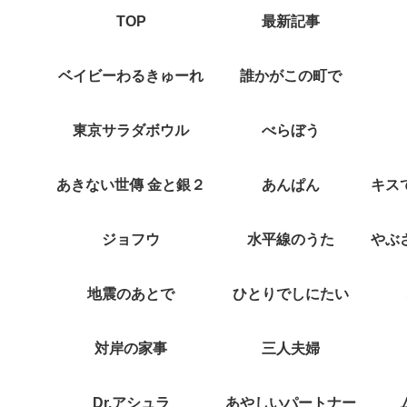
TOP
最新記事
ベイビーわるきゅーれ
誰かがこの町で
東京サラダボウル
べらぼう
あきない世傳 金と銀２
あんぱん
ジョフウ
水平線のうた
地震のあとで
ひとりでしにたい
対岸の家事
三人夫婦
Dr.アシュラ
あやしいパートナー