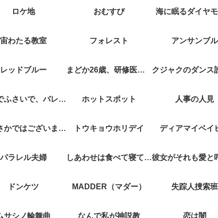
ロケ地
おむすび
海に眠るダイヤモ
宙わたる教室
フォレスト
アンサンブル
レッドブルー
まどか26歳、研修医やってます！
キスでふさいで、バレないで。
ホットスポット
人事の人見
やぶさかではございません
トウキョウホリデイ
ディアマイベイ
パラレル夫婦
しあわせは食べて寝て待て
ドンケツ
MADDER（マダー）
失踪人捜索班
ムサシノ輪舞曲
なんで私が神説教
恋は闇