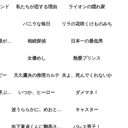
ンド
私たちが恋する理由
ライオンの隠れ家
バニラな毎日
リラの花咲くけものみち
クジャクのダンス誰が見た？
相続探偵
日本一の最低男
女優めし
熱愛プリンス
ビー
天久鷹央の推理カルテ
夫よ、死んでくれないか
彼女がそれも愛と呼ぶなら
いつか、ヒーロー
ダメマネ！
波うららかに、めおと日和
キャスター
年下童貞くんに翻弄されてます
バレエ男子！