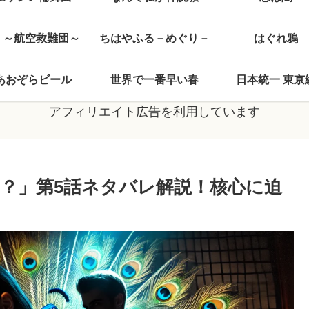
J ～航空救難団～
ちはやふる－めぐり－
はぐれ鴉
あおぞらビール
世界で一番早い春
日本統一 東京
アフィリエイト広告を利用しています
？」第5話ネタバレ解説！核心に迫