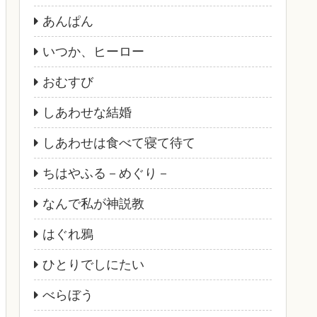
あんぱん
いつか、ヒーロー
おむすび
しあわせな結婚
しあわせは食べて寝て待て
ちはやふる－めぐり－
なんで私が神説教
はぐれ鴉
ひとりでしにたい
べらぼう