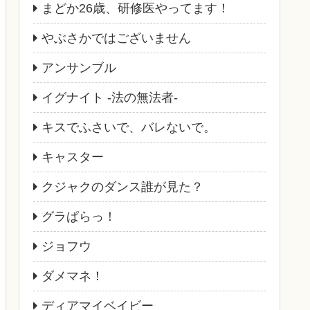
まどか26歳、研修医やってます！
やぶさかではございません
アンサンブル
イグナイト -法の無法者-
キスでふさいで、バレないで。
キャスター
クジャクのダンス誰が見た？
グラぱらっ！
ジョフウ
ダメマネ！
ディアマイベイビー