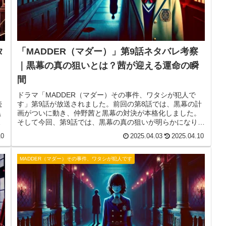
タ
「MADDER（マダー）」第9話ネタバレ考察
｜黒幕の真の狙いとは？茜が迎える運命の瞬
間
ドラマ「MADDER（マダー）その事件、ワタシが犯人で
続
す」第9話が放送されました。前回の第8話では、黒幕の計
黒
画がついに動き、仲野茜と黒幕の対決が本格化しました。
だ
そして今回、第9話では、黒幕の真の狙いが明らかになり、
は
物語はクライマックスへと突入します。事件の全貌がつい
10
2025.04.03
2025.04.10
で
に明かされるのか、それともさらなる陰謀が待ち受けてい
や
るのか？本記事では、第9話のあらすじや見どころ、今後の
展開を徹底考察していきます。
MADDER（マダー）その事件、ワタシが犯人です