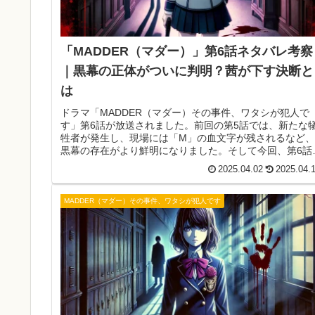
「MADDER（マダー）」第6話ネタバレ考察
｜黒幕の正体がついに判明？茜が下す決断と
は
ドラマ「MADDER（マダー）その事件、ワタシが犯人で
す」第6話が放送されました。前回の第5話では、新たな
牲者が発生し、現場には「M」の血文字が残されるなど、
黒幕の存在がより鮮明になりました。そして今回、第6話
は、ついに黒幕の正体が判明するのか？仲野茜が下す決
2025.04.02
2025.04.
と、事件の真相に迫る展開を詳しく解説していきます。
MADDER（マダー）その事件、ワタシが犯人です