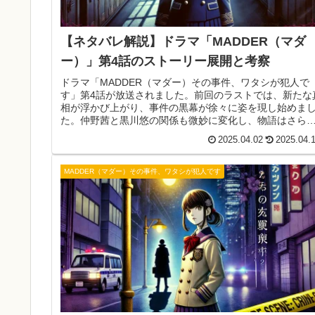
【ネタバレ解説】ドラマ「MADDER（マダ
ー）」第4話のストーリー展開と考察
ドラマ「MADDER（マダー）その事件、ワタシが犯人で
す」第4話が放送されました。前回のラストでは、新たな
相が浮かび上がり、事件の黒幕が徐々に姿を現し始めま
た。仲野茜と黒川悠の関係も微妙に変化し、物語はさら
予測不能な展開へと進んでいきます。本記事では、第4話
2025.04.02
2025.04.
あらすじとネタバレ、見どころ、今後の展開について詳
く解説します。
MADDER（マダー）その事件、ワタシが犯人です