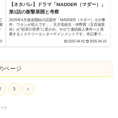
【ネタバレ】ドラマ「MADDER（マダー）」
第1話の衝撃展開と考察
犯
2025年4月放送開始の話題作「MADDER（マダー）その事
園
件、ワタシが犯人です」。天才高校生・仲野茜（五百城茉
が
央）が“犯罪の世界”に惹かれ、やがて連続殺人事件へと発
関
展するミステリーエンターテインメントです。本記事で
は、第1話のあらすじとネタバレ、見どころ、そして今後の
10
2025.04.01
2025.04.10
に
展開を考察します。
のページ
次
2
3
へ
人です