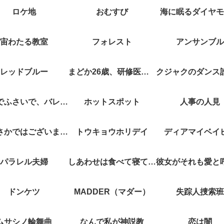
ロケ地
おむすび
海に眠るダイヤモ
宙わたる教室
フォレスト
アンサンブル
レッドブルー
まどか26歳、研修医やってます！
キスでふさいで、バレないで。
ホットスポット
人事の人見
やぶさかではございません
トウキョウホリデイ
ディアマイベイ
パラレル夫婦
しあわせは食べて寝て待て
ドンケツ
MADDER（マダー）
失踪人捜索班
ムサシノ輪舞曲
なんで私が神説教
恋は闇