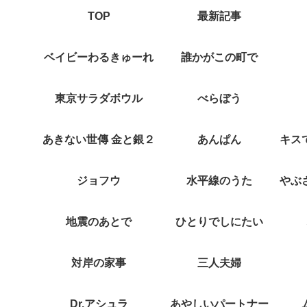
TOP
最新記事
ベイビーわるきゅーれ
誰かがこの町で
東京サラダボウル
べらぼう
あきない世傳 金と銀２
あんぱん
ジョフウ
水平線のうた
地震のあとで
ひとりでしにたい
対岸の家事
三人夫婦
Dr.アシュラ
あやしいパートナー