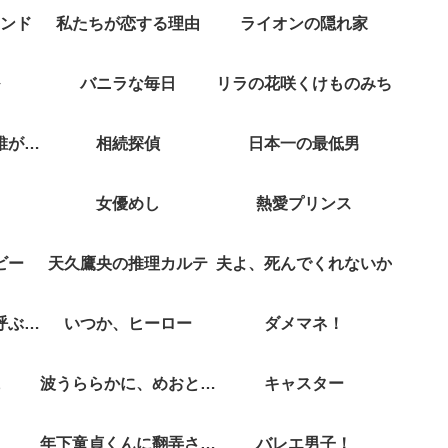
ンド
私たちが恋する理由
ライオンの隠れ家
バニラな毎日
リラの花咲くけものみち
クジャクのダンス誰が見た？
相続探偵
日本一の最低男
女優めし
熱愛プリンス
ビー
天久鷹央の推理カルテ
夫よ、死んでくれないか
彼女がそれも愛と呼ぶなら
いつか、ヒーロー
ダメマネ！
波うららかに、めおと日和
キャスター
年下童貞くんに翻弄されてます
バレエ男子！