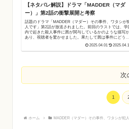
【ネタバレ解説】ドラマ「MADDER（マダ
ー）」第2話の衝撃展開と考察
話題のドラマ「MADDER（マダー）その事件、ワタシが
人です」第2話が放送されました。前回のラストでは、学
内で起きた殺人事件に茜が関与しているかのような描写
あり、視聴者を驚かせました。果たして茜は事件にどう
わっているのか？ そして、黒川悠の正体とは？本記事で
2025.04.01
2025.04.
は、第2話のあらすじとネタバレ、見どころ、今後の展開
ついて詳しく解説します。
次
1
ホーム
MADDER（マダー）その事件、ワタシが犯