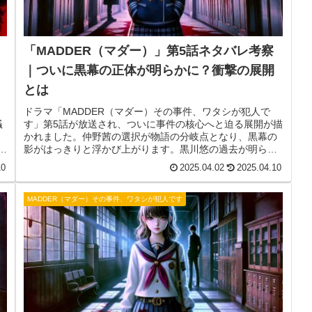
「MADDER（マダー）」第5話ネタバレ考察
｜ついに黒幕の正体が明らかに？衝撃の展開
とは
ドラマ「MADDER（マダー）その事件、ワタシが犯人で
犠
す」第5話が放送され、ついに事件の核心へと迫る展開が描
かれました。仲野茜の選択が物語の分岐点となり、黒幕の
で
影がはっきりと浮かび上がります。黒川悠の過去が明らか
断
になり、事件との関係も深まる中、次なる犠牲者が…？今
10
2025.04.02
2025.04.10
回は、第5話のあらすじと考察を交えながら、今後の展開を
徹底解説します。
MADDER（マダー）その事件、ワタシが犯人です