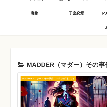
魔物
子宮恋愛
P
MADDER（マダー）その
MADDER（マダー）その事件、ワタシが犯人です