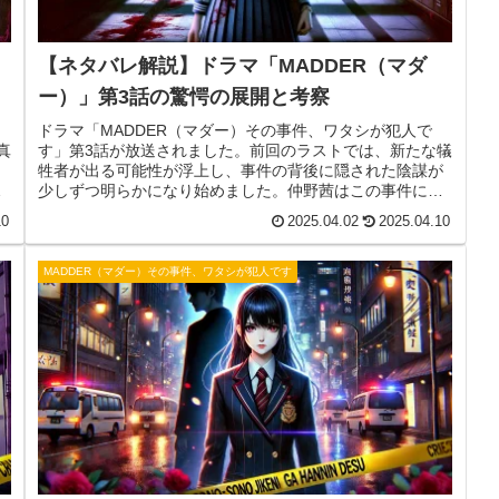
【ネタバレ解説】ドラマ「MADDER（マダ
ー）」第3話の驚愕の展開と考察
ドラマ「MADDER（マダー）その事件、ワタシが犯人で
真
す」第3話が放送されました。前回のラストでは、新たな犠
し
牲者が出る可能性が浮上し、事件の背後に隠された陰謀が
に
少しずつ明らかになり始めました。仲野茜はこの事件にど
の
こまで関与しているのか？ そして、黒川悠の過去に秘めら
10
2025.04.02
2025.04.10
し
れた真実とは？本記事では、第3話のあらすじとネタバレ、
見どころ、今後の展開について詳しく解説します。
MADDER（マダー）その事件、ワタシが犯人です