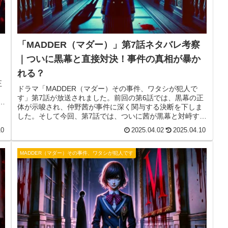
「MADDER（マダー）」第7話ネタバレ考察
｜ついに黒幕と直接対決！事件の真相が暴か
れる？
正
ドラマ「MADDER（マダー）その事件、ワタシが犯人で
す」第7話が放送されました。前回の第6話では、黒幕の正
か
体が示唆され、仲野茜が事件に深く関与する決断を下しま
止
した。そして今回、第7話では、ついに茜が黒幕と対峙する
後
衝撃の展開が待っています。事件の真相が明らかになり、
10
2025.04.02
2025.04.10
物語はクライマックスへと向かうのか？本記事では、第7話
のあらすじや見どころ、今後の展開を徹底考察していきま
す。
MADDER（マダー）その事件、ワタシが犯人です