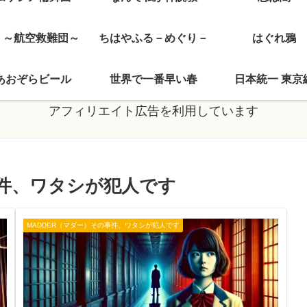
J ～航空救難団～
ちはやふる－めぐり－
はぐれ鴉
あおぞらビール
世界で一番早い春
日本統一 東京
アフィリエイト広告を利用しています
事件、ワタシが犯人です
MADDER（マダー）その事件、ワタシが犯人です