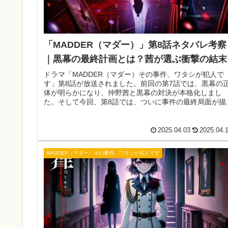
「MADDER（マダー）」第8話ネタバレ考察
｜黒幕の最終計画とは？茜が選ぶ衝撃の結末
ドラマ「MADDER（マダー）その事件、ワタシが犯人で
す」第8話が放送されました。前回の第7話では、黒幕の
体が明らかになり、仲野茜と黒幕の対決が本格化しまし
た。そして今回、第8話では、ついに事件の最終局面が描
れます。黒幕の計画が完遂されるのか、それとも茜が阻
するのか？本記事では、第8話のあらすじや見どころ、今
の展開を徹底考察していきます。
2025.04.03
2025.04.
MADDER（マダー）その事件、ワタシが犯人です