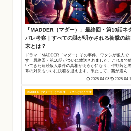
「MADDER（マダー）」最終回・第10話ネ
バレ考察｜すべての謎が明かされる衝撃の結
末とは？
ドラマ「MADDER（マダー）その事件、ワタシが犯人で
す」最終回・第10話がついに放送されました。これまで
いてきた連続殺人事件の真相が明らかになり、仲野茜と
幕の対決もついに決着を迎えます。果たして、茜が選ん
道とは？ そして、事件の本当の黒幕は…？最終回ならで
2025.04.03
2025.04.
の怒涛の展開と、予想を超える結末に注目です。本記事
は、第10話のあらすじや見どころ、最終回を迎えた感想
考察を徹底解説します。
MADDER（マダー）その事件、ワタシが犯人です