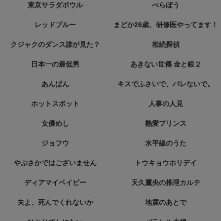
東京サラダボウル
べらぼう
レッドブルー
まどか26歳、研修医やってます！
クジャクのダンス誰が見た？
相続探偵
日本一の最低男
あきない世傳 金と銀２
あんぱん
キスでふさいで、バレないで。
ホットスポット
人事の人見
女優めし
熱愛プリンス
ジョフウ
水平線のうた
やぶさかではございません
トウキョウホリデイ
ディアマイベイビー
天久鷹央の推理カルテ
夫よ、死んでくれないか
地震のあとで