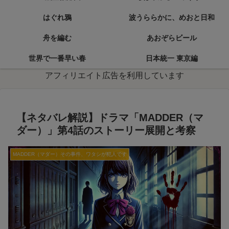
はぐれ鴉
波うららかに、めおと日和
舟を編む
あおぞらビール
世界で一番早い春
日本統一 東京編
アフィリエイト広告を利用しています
【ネタバレ解説】ドラマ「MADDER（マ
ダー）」第4話のストーリー展開と考察
MADDER（マダー）その事件、ワタシが犯人です