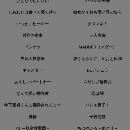
ひとりでしにたい
パラレル夫婦
しあわせは食べて寝て待て
彼女がそれも愛と呼ぶなら
いつか、ヒーロー
ダメマネ！
対岸の家事
三人夫婦
ドンケツ
MADDER（マダー）
失踪人捜索班
波うららかに、めおと日和
キャスター
Dr.アシュラ
あやしいパートナー
ムサシノ輪舞曲
なんで私が神説教
恋は闇
年下童貞くんに翻弄されてます
バレエ男子！
魔物
子宮恋愛
PJ ～航空救難団～
ちはやふる－めぐり－