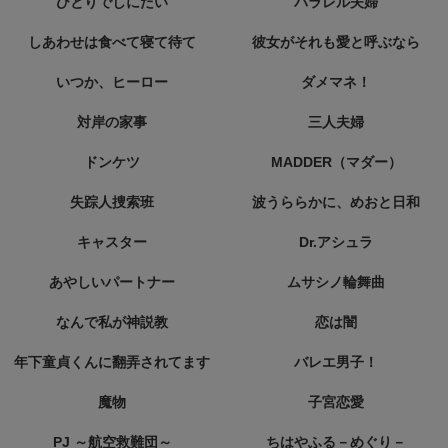
ひとりでしにたい
パラレル夫婦
しあわせは食べて寝て待て
彼女がそれも愛と呼ぶなら
いつか、ヒーロー
ダメマネ！
対岸の家事
三人夫婦
ドンケツ
MADDER（マダー）
失踪人捜索班
波うららかに、めおと日和
キャスター
Dr.アシュラ
あやしいパートナー
ムサシノ輪舞曲
なんで私が神説教
恋は闇
年下童貞くんに翻弄されてます
バレエ男子！
魔物
子宮恋愛
PJ ～航空救難団～
ちはやふる－めぐり－