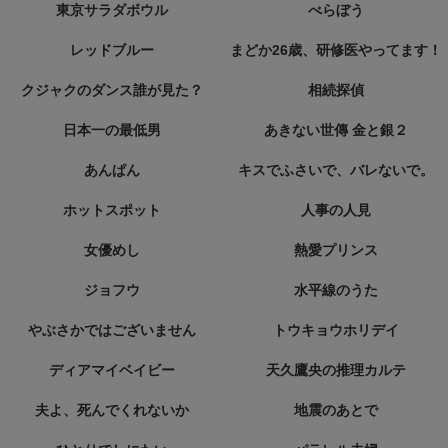
東京サラダボウル
べらぼう
レッドブルー
まどか26歳、研修医やってます！
クジャクのダンス誰が見た？
相続探偵
日本一の最低男
あきない世傳 金と銀２
あんぱん
キスでふさいで、バレないで。
ホットスポット
人事の人見
女優めし
熱愛プリンス
ジョフウ
水平線のうた
やぶさかではございません
トウキョウホリデイ
ディアマイベイビー
天久鷹央の推理カルテ
夫よ、死んでくれないか
地震のあとで