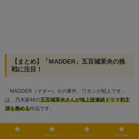
【まとめ】「MADDER」五百城茉央の挑
戦に注目！
「MADDER（マダー）その事件、ワタシが犯人です」
は、乃木坂46の
五百城茉央さんが地上波連続ドラマ初主
演を務める
作品です。
これまでアイドルとして活動してきた彼女が、新たなジャ
ンルでどのような演技を見せるのか、多くのファンが注目
サイトマップ
お問い合わせ
プライバシーポリシー
運営者情報