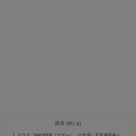
目次
ドラマ「MADDER（マダー）」の主演・五百城茉央と