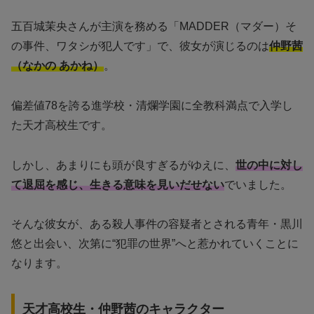
五百城茉央さんが主演を務める「MADDER（マダー）そ
の事件、ワタシが犯人です」で、彼女が演じるのは
仲野茜
（なかの あかね）
。
偏差値78を誇る進学校・清爛学園に全教科満点で入学し
た天才高校生です。
しかし、あまりにも頭が良すぎるがゆえに、
世の中に対し
て退屈を感じ、生きる意味を見いだせない
でいました。
そんな彼女が、ある殺人事件の容疑者とされる青年・黒川
悠と出会い、次第に“犯罪の世界”へと惹かれていくことに
なります。
天才高校生・仲野茜のキャラクター