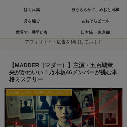
はぐれ鴉
波うららかに、めおと日和
舟を編む
あおぞらビール
世界で一番早い春
日本統一 東京編
アフィリエイト広告を利用しています
【MADDER（マダー）】主演・五百城茉
央がかわいい！乃木坂46メンバーが挑む本
格ミステリー
MADDER（マダー）その事件、ワタシが犯人です