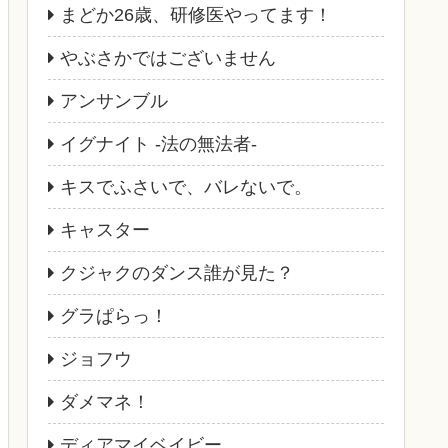
まどか26歳、研修医やってます！
やぶさかではございません
アンサンブル
イグナイト -法の無法者-
キスでふさいで、バレないで。
キャスター
クジャクのダンス誰が見た？
グラぱらっ！
ジョフウ
ダメマネ！
ディアマイベイビー