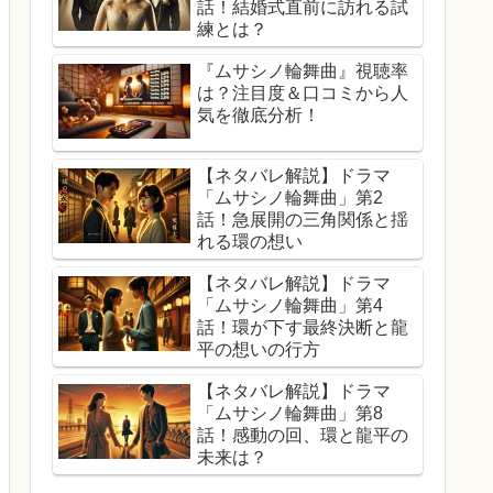
話！結婚式直前に訪れる試
練とは？
『ムサシノ輪舞曲』視聴率
は？注目度＆口コミから人
気を徹底分析！
【ネタバレ解説】ドラマ
「ムサシノ輪舞曲」第2
話！急展開の三角関係と揺
れる環の想い
【ネタバレ解説】ドラマ
「ムサシノ輪舞曲」第4
話！環が下す最終決断と龍
平の想いの行方
【ネタバレ解説】ドラマ
「ムサシノ輪舞曲」第8
話！感動の回、環と龍平の
未来は？