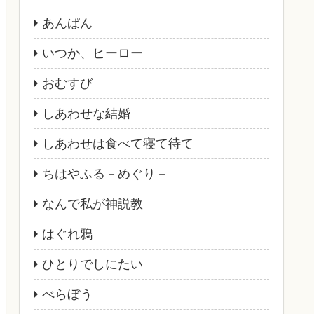
あんぱん
いつか、ヒーロー
おむすび
しあわせな結婚
しあわせは食べて寝て待て
ちはやふる－めぐり－
なんで私が神説教
はぐれ鴉
ひとりでしにたい
べらぼう