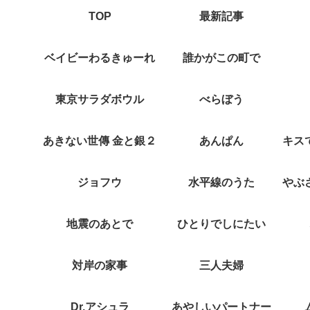
TOP
最新記事
ベイビーわるきゅーれ
誰かがこの町で
東京サラダボウル
べらぼう
あきない世傳 金と銀２
あんぱん
ジョフウ
水平線のうた
地震のあとで
ひとりでしにたい
対岸の家事
三人夫婦
Dr.アシュラ
あやしいパートナー