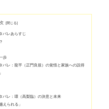
次
タバレあらすじ
？
一歩
ネタバレ：龍平（正門良規）の覚悟と家族への説得
」
ネタバレ：環（高梨臨）の決意と未来
越えられる」