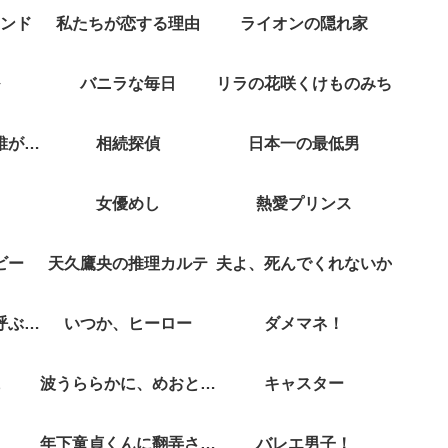
ンド
私たちが恋する理由
ライオンの隠れ家
バニラな毎日
リラの花咲くけものみち
クジャクのダンス誰が見た？
相続探偵
日本一の最低男
女優めし
熱愛プリンス
ビー
天久鷹央の推理カルテ
夫よ、死んでくれないか
彼女がそれも愛と呼ぶなら
いつか、ヒーロー
ダメマネ！
波うららかに、めおと日和
キャスター
年下童貞くんに翻弄されてます
バレエ男子！