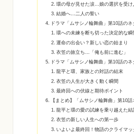
環の母が見せた涙…娘の選択を受け
結婚へ…二人の誓い
ドラマ「ムサシノ輪舞曲」第10話の
環への未練を断ち切った決定的な瞬
運命の出会い？新しい恋の始まり
衣笠の旅立ち…「俺も前に進む」
ドラマ「ムサシノ輪舞曲」第10話の
龍平と環、家族との対話の結末
衣笠の人生が大きく動く瞬間
最終回への伏線と期待ポイント
【まとめ】「ムサシノ輪舞曲」第10話
龍平と環の愛の試練を乗り越えた結
衣笠の新しい人生への第一歩
いよいよ最終回！物語のクライマッ