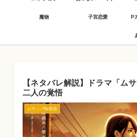
魔物
子宮恋愛
P
【ネタバレ解説】ドラマ「ムサ
二人の覚悟
ムサシノ輪舞曲