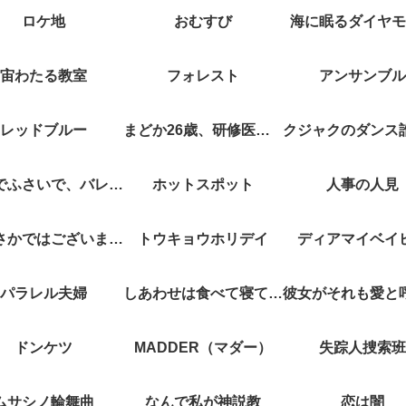
ロケ地
おむすび
海に眠るダイヤモ
宙わたる教室
フォレスト
アンサンブル
レッドブルー
まどか26歳、研修医やってます！
キスでふさいで、バレないで。
ホットスポット
人事の人見
やぶさかではございません
トウキョウホリデイ
ディアマイベイ
パラレル夫婦
しあわせは食べて寝て待て
ドンケツ
MADDER（マダー）
失踪人捜索班
ムサシノ輪舞曲
なんで私が神説教
恋は闇