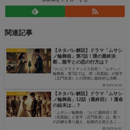
関連記事
【ネタバレ解説】ドラマ「ムサシ
ムサシノ輪舞曲
ノ輪舞曲」第7話！環の最終決
断…龍平との恋の行方は？
ついにクライマックス目前！「ムサシノ
輪舞曲」第7話では、環（高梨臨）が龍平
（正門良規）との関係に最終的な決断を
下す重要な回となりました。前回の第6話
2025.04.19
では、環が「しばらく距離を置きたい」
と告げ、龍平はその決断を受け入れまし
【ネタバレ解説】ドラマ「ムサシ
ムサシノ輪舞曲
た。しかし、第7話では、2人の関係に再
ノ輪舞曲」12話（最終回）！運命
び大きな動きが…！龍平は環を待ち続け
の結末は…？
るのか、それとも別れを選ぶのか？ そし
て衣笠（稲葉友）の存在が、環の決断に
「ムサシノ輪舞曲」ついに最終回！環
どのような影響を与えるのか？今回は、
（高梨臨）と龍平（正門良規）は、数々
涙なしでは見られない感動の展開が待ち
の試練を乗り越え、結婚式を迎えること
受ける第7話のネタバレを詳しく解説しま
ができるのか？第11話では、環の迷いと
2025.04.21
す！