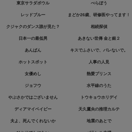
東京サラダボウル
べらぼう
レッドブルー
まどか26歳、研修医やってます！
クジャクのダンス誰が見た？
相続探偵
日本一の最低男
あきない世傳 金と銀２
あんぱん
キスでふさいで、バレないで。
ホットスポット
人事の人見
女優めし
熱愛プリンス
ジョフウ
水平線のうた
やぶさかではございません
トウキョウホリデイ
ディアマイベイビー
天久鷹央の推理カルテ
夫よ、死んでくれないか
地震のあとで