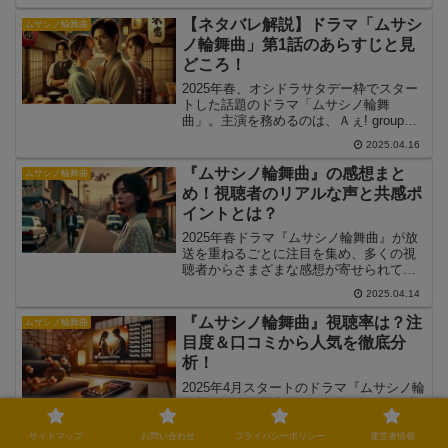
龍平の父の問いかけが描かれました。そ
して、衣笠（稲葉友）の新たな恋の行方
【ネタバレ解説】ドラマ「ムサシ
ムサシノ輪舞曲
も注目される最終回。最後に待ち受ける
ノ輪舞曲」第1話のあらすじと見
感動の結末を、詳しくネタバレ解説して
どころ！
いきます！
2025年春、オシドラサタデー枠でスター
トした話題のドラマ「ムサシノ輪舞
曲」。主演を務めるのは、Ａぇ! groupの
正門良規。彼が演じるのは、10年間片思
2025.04.16
いを続けてきた青年・阿川龍平。第1話で
は、彼の一途な恋心と、その思いが動き
『ムサシノ輪舞曲』の感想まと
ムサシノ輪舞曲
出す瞬間が描かれます。さらに、恋のラ
め！視聴者のリアルな声と共感ポ
イバル・衣笠保の登場で三角関係が本格
イントとは？
化！ キュンとするシーン満載の第1話の
ネタバレを詳しく解説します。果たし
2025年春ドラマ『ムサシノ輪舞曲』が放
て、龍平の恋は成就するのか？ そして
送を重ねるごとに注目を集め、多くの視
環の揺れ動く心の行方は？ 本記事で
聴者からさまざまな感想が寄せられてい
は、第1話の展開と注目ポイントを詳しく
ます。本記事では、SNSやレビューサイ
2025.04.14
解説します！
トに寄せられたリアルな視聴者の声をも
とに、『ムサシノ輪舞曲』の感想をポジ
『ムサシノ輪舞曲』視聴率は？注
ムサシノ輪舞曲
ティブ・ネガティブ両面から整理し、そ
目度＆口コミから人気を徹底分
の魅力や気になるポイントを深掘りして
析！
いきます。
2025年4月スタートのドラマ『ムサシノ輪
舞曲』は、正門良規（Ａぇ! group）が連
続ドラマ初主演を務めることでも注目さ
れています。ヒロイン役には高梨臨、さ
サイトマップ
お問い合わせ
プライバシーポリシー
運営者情報
2025.04.07