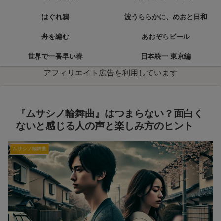
はぐれ鴉
波うららかに、めおと日和
舟を編む
あおぞらビール
世界で一番早い春
日本統一 東京編
アフィリエイト広告を利用しています
『ムサシノ輪舞曲』はつまらない？面白く
ないと感じる人の声と楽しみ方のヒント
ムサシノ輪舞曲