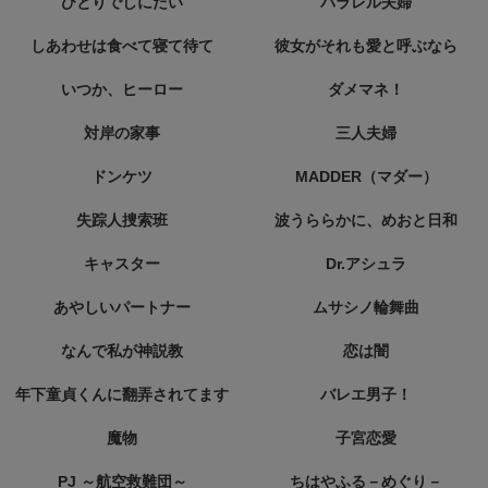
ひとりでしにたい
パラレル夫婦
しあわせは食べて寝て待て
彼女がそれも愛と呼ぶなら
いつか、ヒーロー
ダメマネ！
対岸の家事
三人夫婦
ドンケツ
MADDER（マダー）
失踪人捜索班
波うららかに、めおと日和
キャスター
Dr.アシュラ
あやしいパートナー
ムサシノ輪舞曲
なんで私が神説教
恋は闇
年下童貞くんに翻弄されてます
バレエ男子！
魔物
子宮恋愛
PJ ～航空救難団～
ちはやふる－めぐり－