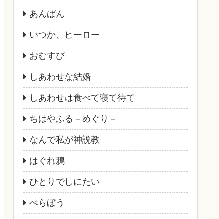
あんぱん
いつか、ヒーロー
おむすび
しあわせな結婚
しあわせは食べて寝て待て
ちはやふる－めぐり－
なんで私が神説教
はぐれ鴉
ひとりでしにたい
べらぼう