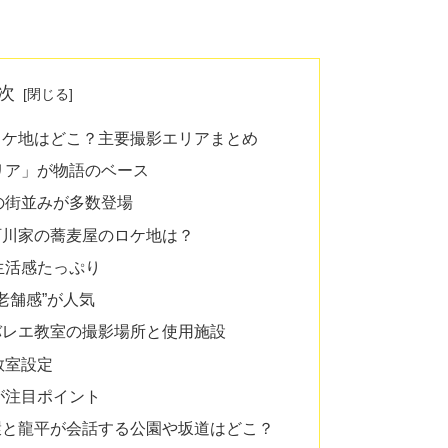
次
ロケ地はどこ？主要撮影エリアまとめ
リア」が物語のベース
の街並みが多数登場
阿川家の蕎麦屋のロケ地は？
生活感たっぷり
老舗感”が人気
バレエ教室の撮影場所と使用施設
教室設定
が注目ポイント
環と龍平が会話する公園や坂道はどこ？