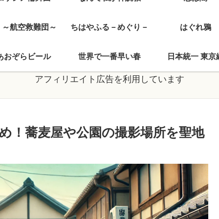
J ～航空救難団～
ちはやふる－めぐり－
はぐれ鴉
あおぞらビール
世界で一番早い春
日本統一 東京
アフィリエイト広告を利用しています
め！蕎麦屋や公園の撮影場所を聖地