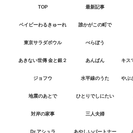
TOP
最新記事
ベイビーわるきゅーれ
誰かがこの町で
東京サラダボウル
べらぼう
あきない世傳 金と銀２
あんぱん
ジョフウ
水平線のうた
地震のあとで
ひとりでしにたい
対岸の家事
三人夫婦
Dr.アシュラ
あやしいパートナー