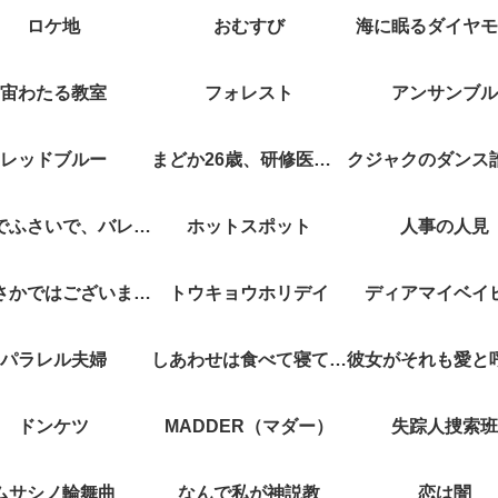
ロケ地
おむすび
海に眠るダイヤモ
宙わたる教室
フォレスト
アンサンブル
レッドブルー
まどか26歳、研修医やってます！
キスでふさいで、バレないで。
ホットスポット
人事の人見
やぶさかではございません
トウキョウホリデイ
ディアマイベイ
パラレル夫婦
しあわせは食べて寝て待て
ドンケツ
MADDER（マダー）
失踪人捜索班
ムサシノ輪舞曲
なんで私が神説教
恋は闇