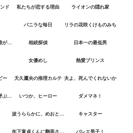
ンド
私たちが恋する理由
ライオンの隠れ家
バニラな毎日
リラの花咲くけものみち
クジャクのダンス誰が見た？
相続探偵
日本一の最低男
女優めし
熱愛プリンス
ビー
天久鷹央の推理カルテ
夫よ、死んでくれないか
彼女がそれも愛と呼ぶなら
いつか、ヒーロー
ダメマネ！
波うららかに、めおと日和
キャスター
年下童貞くんに翻弄されてます
バレエ男子！