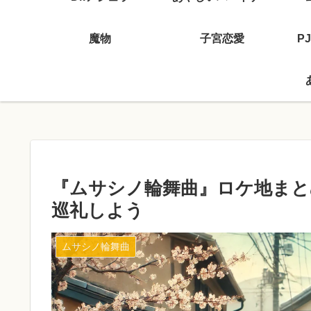
魔物
子宮恋愛
P
『ムサシノ輪舞曲』ロケ地まと
巡礼しよう
ムサシノ輪舞曲