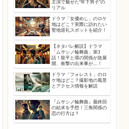
主演で魅せた“年下男子”の
リアル
ドラマ「女優めし」のロケ
地はどこ？実際に訪れたい
聖地巡礼スポットを紹介！
【ネタバレ解説】ドラマ
「ムサシノ輪舞曲」第3
話！龍平と環の関係が急展
開、衝撃の出来事が…！
ドラマ「フォレスト」のロ
ケ地はどこ？撮影地の風景
とアクセス情報を解説
『ムサシノ輪舞曲』最終回
の結末を予想！三角関係の
恋の行方は？