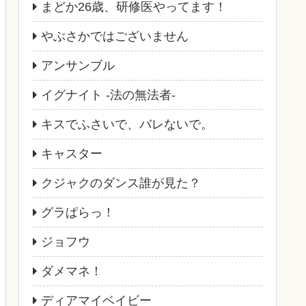
まどか26歳、研修医やってます！
やぶさかではございません
アンサンブル
イグナイト -法の無法者-
キスでふさいで、バレないで。
キャスター
クジャクのダンス誰が見た？
グラぱらっ！
ジョフウ
ダメマネ！
ディアマイベイビー