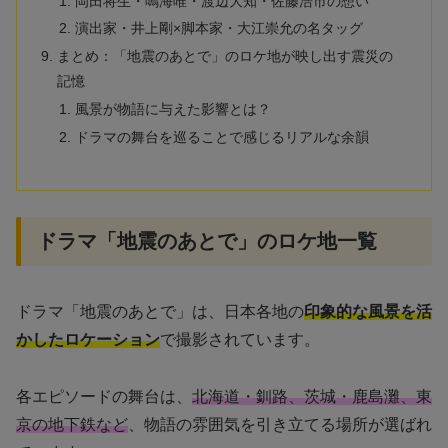
岡田将生・鳴海唯・渡辺大知・佐藤浩市の想い
演出家・井上剛×脚本家・大江崇允の名タッグ
まとめ：「地震のあとで」のロケ地が映し出す震災の
記憶
風景が物語に与えた影響とは？
ドラマの舞台を巡ることで感じるリアルな余韻
ドラマ「地震のあとで」のロケ地一覧
ドラマ「地震のあとで」は、日本各地の
印象的な風景を活
かしたロケーション
で撮影されています。
各エピソードの舞台は、
北海道・釧路、茨城・鹿島灘、東
京の地下鉄など
、物語の雰囲気を引き立てる場所が選ばれ