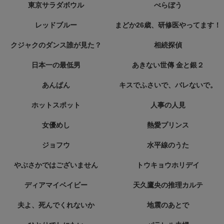
東京サラダボウル
べらぼう
レッドブルー
まどか26歳、研修医やってます！
クジャクのダンス誰が見た？
相続探偵
日本一の最低男
あきない世傳 金と銀２
あんぱん
キスでふさいで、バレないで。
ホットスポット
人事の人見
女優めし
熱愛プリンス
ジョフウ
水平線のうた
やぶさかではございません
トウキョウホリデイ
ディアマイベイビー
天久鷹央の推理カルテ
夫よ、死んでくれないか
地震のあとで