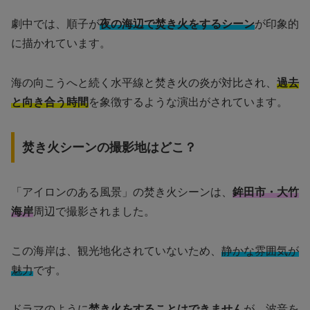
劇中では、順子が
夜の海辺で焚き火をするシーン
が印象的
に描かれています。
海の向こうへと続く水平線と焚き火の炎が対比され、
過去
と向き合う時間
を象徴するような演出がされています。
焚き火シーンの撮影地はどこ？
「アイロンのある風景」の焚き火シーンは、
鉾田市・大竹
海岸
周辺で撮影されました。
この海岸は、観光地化されていないため、
静かな雰囲気が
魅力
です。
ドラマのように
焚き火をすることはできません
が、波音を