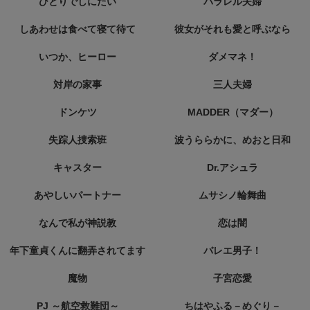
ひとりでしにたい
パラレル夫婦
しあわせは食べて寝て待て
彼女がそれも愛と呼ぶなら
いつか、ヒーロー
ダメマネ！
対岸の家事
三人夫婦
ドンケツ
MADDER（マダー）
失踪人捜索班
波うららかに、めおと日和
キャスター
Dr.アシュラ
あやしいパートナー
ムサシノ輪舞曲
なんで私が神説教
恋は闇
年下童貞くんに翻弄されてます
バレエ男子！
魔物
子宮恋愛
PJ ～航空救難団～
ちはやふる－めぐり－