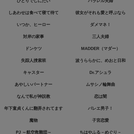
ひとりでしにたい
パラレル夫婦
しあわせは食べて寝て待て
彼女がそれも愛と呼ぶなら
いつか、ヒーロー
ダメマネ！
対岸の家事
三人夫婦
ドンケツ
MADDER（マダー）
失踪人捜索班
波うららかに、めおと日和
キャスター
Dr.アシュラ
あやしいパートナー
ムサシノ輪舞曲
なんで私が神説教
恋は闇
年下童貞くんに翻弄されてます
バレエ男子！
魔物
子宮恋愛
PJ ～航空救難団～
ちはやふる－めぐり－