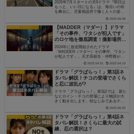
2025年7月スタートの月9ドラマ『明日は
もっと、いい日になる』は、海沿いの街
を舞台に、児童相談所で働く人々の姿を
描くヒューマンドラマです。その印象的
2025.06.06
な風景から、「この場所どこ？」「聖地
巡礼したい！」といった声がSNSでも多
【MADDER（マダー）】ドラマ
MADDER（マダー）その事件、ワタシが犯人です
く見られます。この記事では、作品の舞
「その事件、ワタシが犯人です」
台となっているロケ地や撮影に使われた
のロケ地を徹底調査！撮影場所や
施設・学校・公園などを、放送内容や目
学園のモデルはどこ？
撃情報をもとに詳しく紹介します。
2024年に放送開始されたドラマ
「MADDER（マダー）その事件、ワタシ
が犯人です」。天才高校生・仲野茜が事
件に関わり、衝撃の展開を迎えるミステ
2025.04.01
2025.04.10
リードラマとして注目を集めています。
本作の魅力のひとつが、リアルで緊迫感
ドラマ「グラぱらっ！」第3話ネ
グラぱらっ！
のあるロケーション。学園や街中でのシ
タバレ解説！チコの登場でさくら
ーンはどこで撮影されたのか、気になる
と忍に波乱が?
人も多いのではないでしょうか？本記事
では、「MADDER」のロケ地情報を調査
ドラマ「グラぱらっ！」第3話では、新た
し、学園のモデルや撮影場所について詳
なヒロイン・チコの登場により物語が大
しく解説します！
きく動き出します。幼なじみであるチコ
と忍の再会、雑誌表紙をかけたミスコ
2025.06.05
ン、そして裏で暗躍する資産家・ムーた
んの存在が、登場人物たちの心をかき乱
ドラマ「グラぱらっ！」第4話ネ
グラぱらっ！
します。第3話の展開は、さくらと忍の関
タバレ解説！さくらに最大の試
係性に新たな試練をもたらす、衝撃的な
練、忍の選択は？
内容となっています。ネタバレを含めて