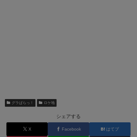
グラぱらっ！
ロケ地
シェアする
X
Facebook
はてブ