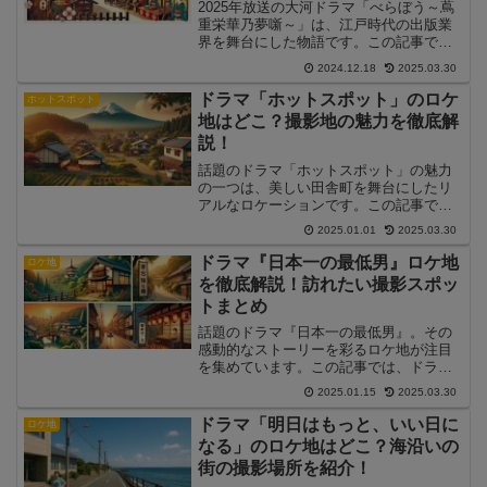
ス情報を詳しく紹介します！
2025年放送の大河ドラマ「べらぼう～蔦
重栄華乃夢噺～」は、江戸時代の出版業
界を舞台にした物語です。この記事で
は、「べらぼう」の撮影が行われたロケ
2024.12.18
2025.03.30
地を詳しく紹介し、その魅力や見どころ
を解説します。
ドラマ「ホットスポット」のロケ
ホットスポット
地はどこ？撮影地の魅力を徹底解
説！
話題のドラマ「ホットスポット」の魅力
の一つは、美しい田舎町を舞台にしたリ
アルなロケーションです。この記事で
は、ドラマ「ホットスポット」のロケ地
2025.01.01
2025.03.30
にスポットを当て、撮影場所の詳細やそ
の魅力について解説します。
ドラマ『日本一の最低男』ロケ地
ロケ地
を徹底解説！訪れたい撮影スポッ
トまとめ
話題のドラマ『日本一の最低男』。その
感動的なストーリーを彩るロケ地が注目
を集めています。この記事では、ドラマ
の主要なロケ地を紹介し、訪れる際のポ
2025.01.15
2025.03.30
イントや楽しみ方を解説します。
ドラマ「明日はもっと、いい日に
ロケ地
なる」のロケ地はどこ？海沿いの
街の撮影場所を紹介！