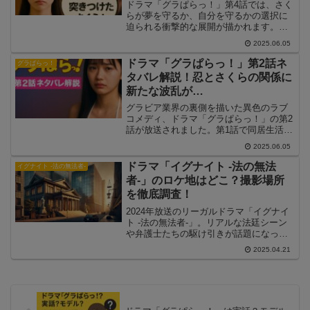
詳しく解説します。
ドラマ「グラぱらっ！」第4話では、さく
らが夢を守るか、自分を守るかの選択に
迫られる衝撃的な展開が描かれます。一
方、忍もまたさくらを支えることの重さ
2025.06.05
に直面し、決断の時を迎えます。今回
は、グラビア業界の暗部がさらに露わに
ドラマ「グラぱらっ！」第2話ネ
グラぱらっ！
なり、キャラクターたちの想いと葛藤が
タバレ解説！忍とさくらの関係に
交錯する注目のエピソードとなっていま
新たな波乱が…
す。ネタバレ込みで詳しく解説します。
グラビア業界の裏側を描いた異色のラブ
コメディ、ドラマ「グラぱらっ！」の第2
話が放送されました。第1話で同居生活を
始めた葛木さくらと隅田忍の関係は、早
2025.06.05
くも新たな局面を迎えます。今回は、過
激な動画撮影、芸能界の誘惑、そしてさ
ドラマ「イグナイト -法の無法
イグナイト -法の無法者-
くらのライバルの登場と、波乱の展開が
者-」のロケ地はどこ？撮影場所
盛りだくさん。第2話の見どころとストー
を徹底調査！
リーをネタバレ込みで詳しく解説しま
す。
2024年放送のリーガルドラマ「イグナイ
ト -法の無法者-」。リアルな法廷シーン
や弁護士たちの駆け引きが話題になって
いますが、「このドラマはどこで撮影さ
2025.04.21
れているの？」と気になる方も多いので
はないでしょうか。本記事では、「イグ
ナイト -法の無法者-」のロケ地情報を調
査し、主要な撮影場所を詳しく紹介しま
す。