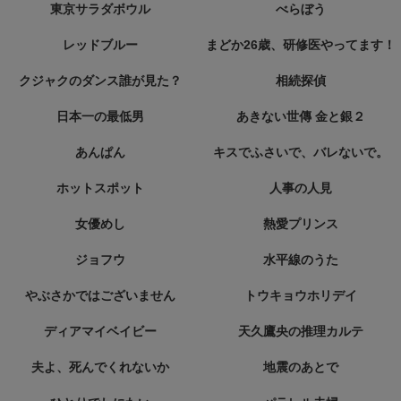
東京サラダボウル
べらぼう
レッドブルー
まどか26歳、研修医やってます！
クジャクのダンス誰が見た？
相続探偵
日本一の最低男
あきない世傳 金と銀２
あんぱん
キスでふさいで、バレないで。
ホットスポット
人事の人見
女優めし
熱愛プリンス
ジョフウ
水平線のうた
やぶさかではございません
トウキョウホリデイ
ディアマイベイビー
天久鷹央の推理カルテ
夫よ、死んでくれないか
地震のあとで