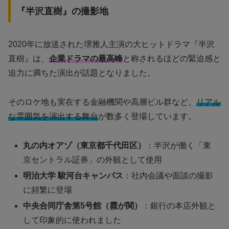
『半沢直樹』の撮影地
2020年に放送された堺雅人主演の大ヒットドラマ『半沢
直樹』は、
企業ドラマの最高峰
と称されるほどの緊迫感と
迫力に満ちた演出が話題となりました。
そのロケ地も実在する金融機関や高層ビル群など、
リアル
な雰囲気を演出する舞台
が数多く登場しています。
丸の内オアゾ（東京都千代田区）
：半沢が働く「東
京セントラル証券」の外観として使用
明治大学 駿河台キャンパス
：社内会議や面談の撮影
に頻繁に登場
中央合同庁舎第5号館（霞が関）
：銀行の本店外観と
して印象的に使われました