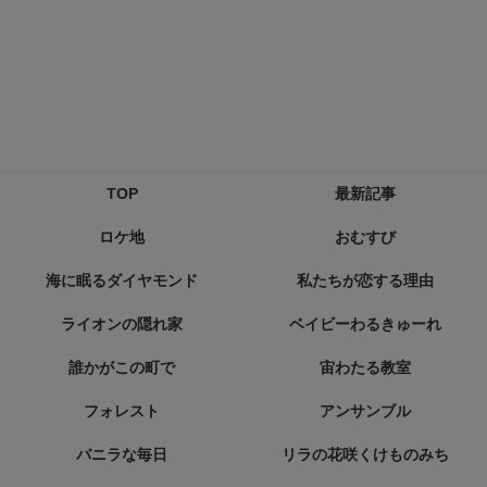
TOP
最新記事
ロケ地
おむすび
海に眠るダイヤモンド
私たちが恋する理由
ライオンの隠れ家
ベイビーわるきゅーれ
誰かがこの町で
宙わたる教室
フォレスト
アンサンブル
バニラな毎日
リラの花咲くけものみち