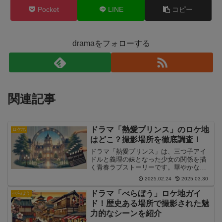
Pocket
LINE
コピー
dramaをフォローする
関連記事
ドラマ「熱愛プリンス」のロケ地
ロケ地
はどこ？撮影場所を徹底調査！
ドラマ「熱愛プリンス」は、三つ子アイ
ドルと義理の妹となった少女の関係を描
く青春ラブストーリーです。華やかなス
テージシーンや学校での青春シーンな
2025.02.24
2025.03.30
ど、印象的なロケーションが数多く登場
し、「どこで撮影されたの？」と気にな
ドラマ「べらぼう」ロケ地ガイ
べらぼう
る人も多いのではないでしょうか？本記
ド！歴史ある場所で撮影された魅
事では、「熱愛プリンス」のロケ地を徹
力的なシーンを紹介
底調査し、撮影が行われた場所やアクセ