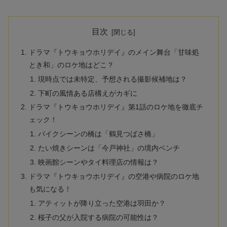
目次
ドラマ『トウキョウホリデイ』のメイン舞台「甘味処
とき和」のロケ地はどこ？
現時点では未特定、予想される撮影候補地は？
下町の風情ある店構えがカギに
ドラマ『トウキョウホリデイ』第1話のロケ地を徹底チ
ェック！
バイクシーンの橋は「鶴見つばさ橋」
たい焼きシーンは「今戸神社」の境内ベンチ
映画館シーンやタイ料理店の情報は？
ドラマ『トウキョウホリデイ』の空港や病院のロケ地
も気になる！
アティットが降り立った空港は羽田か？
桜子の父が入院する病院の可能性は？