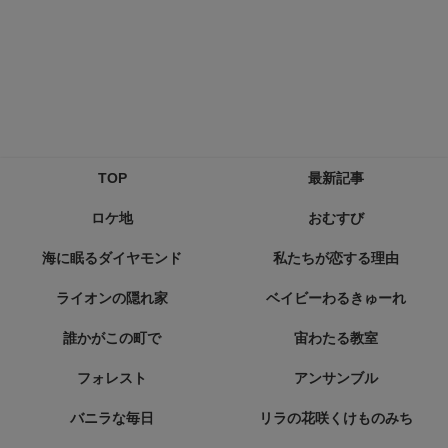
TOP
最新記事
ロケ地
おむすび
海に眠るダイヤモンド
私たちが恋する理由
ライオンの隠れ家
ベイビーわるきゅーれ
誰かがこの町で
宙わたる教室
フォレスト
アンサンブル
バニラな毎日
リラの花咲くけものみち