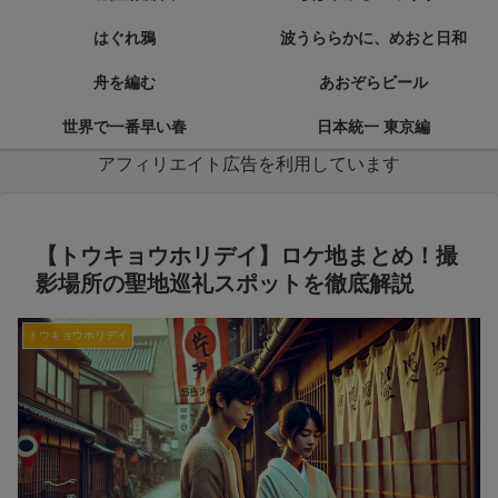
はぐれ鴉
波うららかに、めおと日和
舟を編む
あおぞらビール
世界で一番早い春
日本統一 東京編
アフィリエイト広告を利用しています
【トウキョウホリデイ】ロケ地まとめ！撮
影場所の聖地巡礼スポットを徹底解説
トウキョウホリデイ