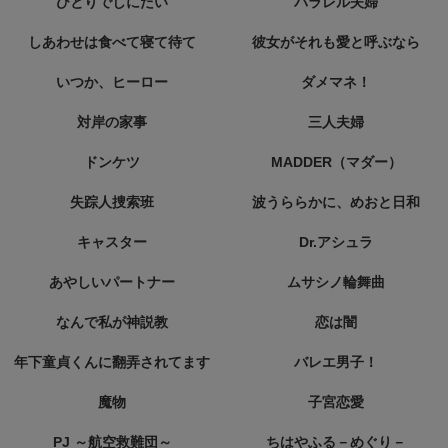
ひとりでしにたい
パラレル夫婦
しあわせは食べて寝て待て
彼女がそれも愛と呼ぶなら
いつか、ヒーロー
ダメマネ！
対岸の家事
三人夫婦
ドンケツ
MADDER（マダー）
失踪人捜索班
波うららかに、めおと日和
キャスター
Dr.アシュラ
あやしいパートナー
ムサシノ輪舞曲
なんで私が神説教
恋は闇
年下童貞くんに翻弄されてます
バレエ男子！
魔物
子宮恋愛
PJ ～航空救難団～
ちはやふる－めぐり－