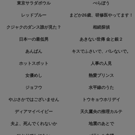
東京サラダボウル
べらぼう
レッドブルー
まどか26歳、研修医やってます！
クジャクのダンス誰が見た？
相続探偵
日本一の最低男
あきない世傳 金と銀２
あんぱん
キスでふさいで、バレないで。
ホットスポット
人事の人見
女優めし
熱愛プリンス
ジョフウ
水平線のうた
やぶさかではございません
トウキョウホリデイ
ディアマイベイビー
天久鷹央の推理カルテ
夫よ、死んでくれないか
地震のあとで