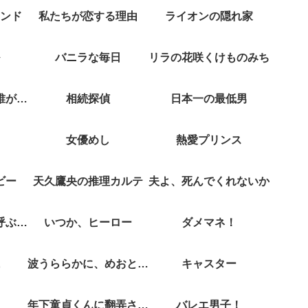
ンド
私たちが恋する理由
ライオンの隠れ家
バニラな毎日
リラの花咲くけものみち
クジャクのダンス誰が見た？
相続探偵
日本一の最低男
女優めし
熱愛プリンス
ビー
天久鷹央の推理カルテ
夫よ、死んでくれないか
彼女がそれも愛と呼ぶなら
いつか、ヒーロー
ダメマネ！
波うららかに、めおと日和
キャスター
年下童貞くんに翻弄されてます
バレエ男子！