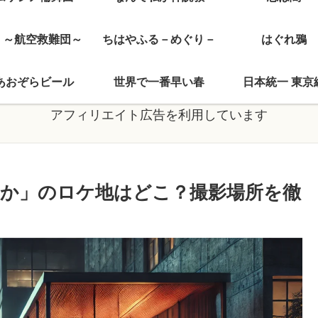
J ～航空救難団～
ちはやふる－めぐり－
はぐれ鴉
あおぞらビール
世界で一番早い春
日本統一 東京
アフィリエイト広告を利用しています
か」のロケ地はどこ？撮影場所を徹