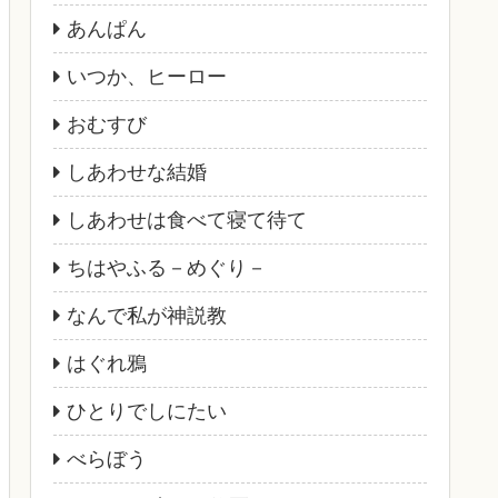
あんぱん
いつか、ヒーロー
おむすび
しあわせな結婚
しあわせは食べて寝て待て
ちはやふる－めぐり－
なんで私が神説教
はぐれ鴉
ひとりでしにたい
べらぼう