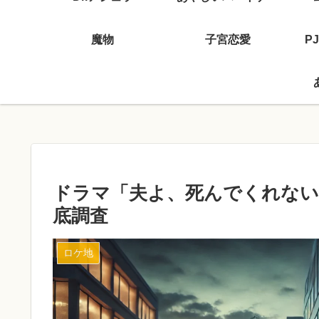
魔物
子宮恋愛
P
ドラマ「夫よ、死んでくれない
底調査
ロケ地