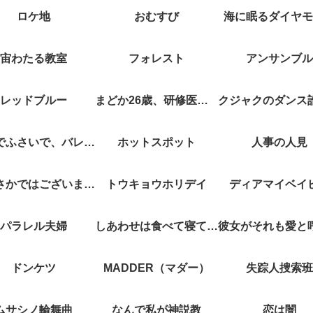
ロケ地
おむすび
海に眠るダイヤモ
宙わたる教室
フォレスト
アンサンブル
レッドブルー
まどか26歳、研修医やってます！
キスでふさいで、バレないで。
ホットスポット
人事の人見
やぶさかではございません
トウキョウホリデイ
ディアマイベイ
パラレル夫婦
しあわせは食べて寝て待て
ドンケツ
MADDER（マダー）
失踪人捜索班
ムサシノ輪舞曲
なんで私が神説教
恋は闇