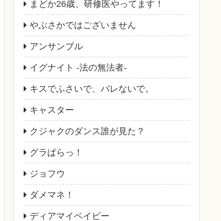
まどか26歳、研修医やってます！
やぶさかではございません
アンサンブル
イグナイト -法の無法者-
キスでふさいで、バレないで。
キャスター
クジャクのダンス誰が見た？
グラぱらっ！
ジョフウ
ダメマネ！
ディアマイベイビー