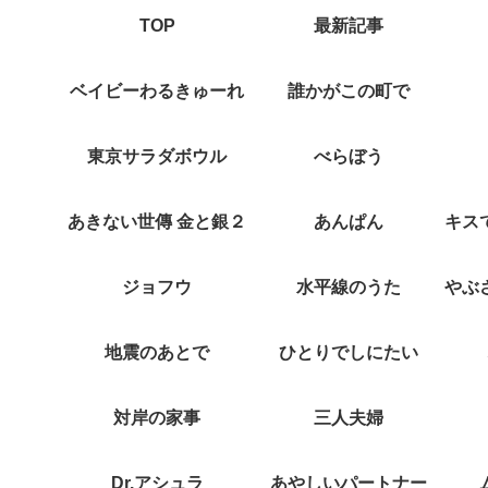
TOP
最新記事
ベイビーわるきゅーれ
誰かがこの町で
東京サラダボウル
べらぼう
あきない世傳 金と銀２
あんぱん
ジョフウ
水平線のうた
地震のあとで
ひとりでしにたい
対岸の家事
三人夫婦
Dr.アシュラ
あやしいパートナー