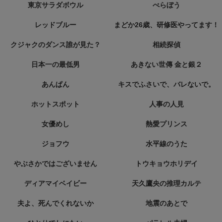
東京サラダボウル
べらぼう
レッドブルー
まどか26歳、研修医やってます！
クジャクのダンス誰が見た？
相続探偵
日本一の最低男
あきない世傳 金と銀２
あんぱん
キスでふさいで、バレないで。
ホットスポット
人事の人見
女優めし
熱愛プリンス
ジョフウ
水平線のうた
やぶさかではございません
トウキョウホリデイ
ディアマイベイビー
天久鷹央の推理カルテ
夫よ、死んでくれないか
地震のあとで