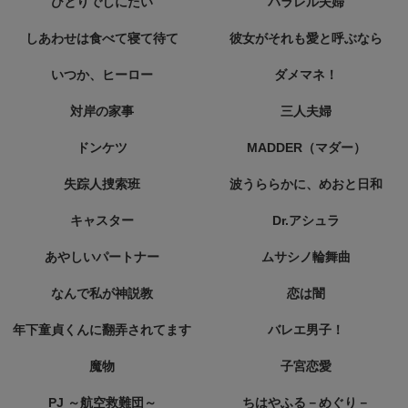
ひとりでしにたい
パラレル夫婦
しあわせは食べて寝て待て
彼女がそれも愛と呼ぶなら
いつか、ヒーロー
ダメマネ！
対岸の家事
三人夫婦
ドンケツ
MADDER（マダー）
失踪人捜索班
波うららかに、めおと日和
キャスター
Dr.アシュラ
あやしいパートナー
ムサシノ輪舞曲
なんで私が神説教
恋は闇
年下童貞くんに翻弄されてます
バレエ男子！
魔物
子宮恋愛
PJ ～航空救難団～
ちはやふる－めぐり－