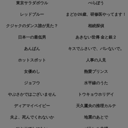
東京サラダボウル
べらぼう
レッドブルー
まどか26歳、研修医やってます！
クジャクのダンス誰が見た？
相続探偵
日本一の最低男
あきない世傳 金と銀２
あんぱん
キスでふさいで、バレないで。
ホットスポット
人事の人見
女優めし
熱愛プリンス
ジョフウ
水平線のうた
やぶさかではございません
トウキョウホリデイ
ディアマイベイビー
天久鷹央の推理カルテ
夫よ、死んでくれないか
地震のあとで