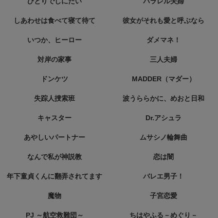
ひとりでしにたい
パラレル夫婦
しあわせは食べて寝て待て
彼女がそれも愛と呼ぶなら
いつか、ヒーロー
ダメマネ！
対岸の家事
三人夫婦
ドンケツ
MADDER（マダー）
失踪人捜索班
波うららかに、めおと日和
キャスター
Dr.アシュラ
あやしいパートナー
ムサシノ輪舞曲
なんで私が神説教
恋は闇
年下童貞くんに翻弄されてます
バレエ男子！
魔物
子宮恋愛
PJ ～航空救難団～
ちはやふる－めぐり－