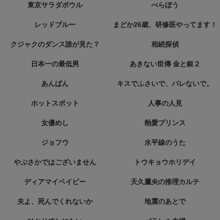
東京サラダボウル
べらぼう
レッドブルー
まどか26歳、研修医やってます！
クジャクのダンス誰が見た？
相続探偵
日本一の最低男
あきない世傳 金と銀２
あんぱん
キスでふさいで、バレないで。
ホットスポット
人事の人見
女優めし
熱愛プリンス
ジョフウ
水平線のうた
やぶさかではございません
トウキョウホリデイ
ディアマイベイビー
天久鷹央の推理カルテ
夫よ、死んでくれないか
地震のあとで