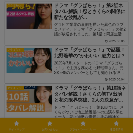
話では、駆け出しのグラビアアイドル・
ドラマ「グラぱらっ！」第2話ネ
グラぱらっ！
葛木さくら（北野瑠華）と、夢破れた冴
タバレ解説！忍とさくらの関係に
えない男・隅田忍の出会いから同居生活
新たな波乱が…
が始まります。二人の関係性や、グラビ
ア業界の闇が描かれ、物語は波乱の幕開
グラビア業界の裏側を描いた異色のラブ
けとなります。本記事では、ドラマ「グ
コメディ、ドラマ「グラぱらっ！」の第2
ラぱらっ！」第1話のネタバレを含むあら
話が放送されました。第1話で同居生活を
すじや見どころを詳しく解説します。
始めた葛木さくらと隅田忍の関係は、早
2025.06.05
くも新たな局面を迎えます。今回は、過
激な動画撮影、芸能界の誘惑、そしてさ
ドラマ「グラぱらっ！」で話題！
グラぱらっ！
くらのライバルの登場と、波乱の展開が
北野瑠華の“かわいい”魅力とは？
盛りだくさん。第2話の見どころとストー
リーをネタバレ込みで詳しく解説しま
2025年7月スタートのドラマ「グラぱら
す。
っ！」で主演を務める北野瑠華さん。元
SKE48のメンバーとしても知られる彼女
が、地上波連続ドラマでついに主演を果
2025.06.04
たし、ファンの間で「かわいすぎる」と
話題になっています。この記事では、ド
ドラマ「グラぱらっ！」第10話ネ
グラぱらっ！
ラマでの北野瑠華さんの魅力に迫りつ
タバレ解説！さくらの初TV出演
つ、彼女のかわいさが際立つ理由をたっ
と花の限界突破、2人の決意が交
ぷりご紹介します。
差する
ドラマ「グラぱらっ！」第10話では、さ
くらがついに地上波番組への出演を果た
す一方、花は過激な撮影に挑み精神的な
極限に直面します。夢を掴みかけた少女
2025.06.06
たちが、それでもなお苦悩しながら前進
サイトマップ
お問い合わせ
プライバシーポリシー
運営者情報
していく姿が胸を打つ展開に。本記事で