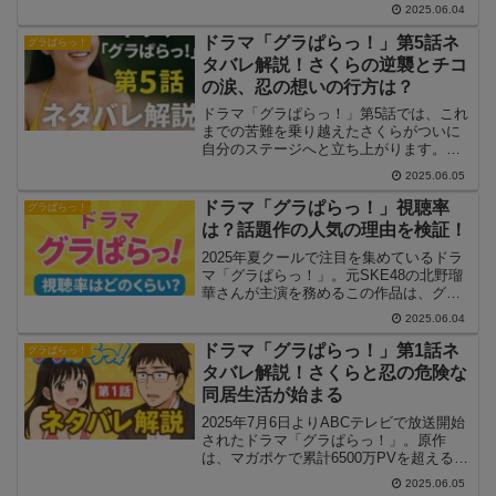
こが変わった？」「どうアレンジされた
2025.06.04
のか気になる」という声も多く上がって
います。この記事では、ドラマ版と原作
ドラマ「グラぱらっ！」第5話ネ
グラぱらっ！
漫画を比較しながら、ストーリー展開・
タバレ解説！さくらの逆襲とチコ
キャラクターの描き方・演出などの違い
の涙、忍の想いの行方は？
を詳しく解説していきます。
ドラマ「グラぱらっ！」第5話では、これ
までの苦難を乗り越えたさくらがついに
自分のステージへと立ち上がります。一
方で、チコの過去と向き合う涙のシーン
2025.06.05
や、さくらへの想いを再確認する忍の心
情が交差し、ドラマは一層の深みを見せ
ドラマ「グラぱらっ！」視聴率
グラぱらっ！
ます。今回は、さくらの成長と逆襲、チ
は？話題作の人気の理由を検証！
コの決意、忍の選択を中心に、ネタバレ
込みで第5話を詳しく解説していきます。
2025年夏クールで注目を集めているドラ
マ「グラぱらっ！」。元SKE48の北野瑠
華さんが主演を務めるこの作品は、グラ
ビア業界を舞台にしたラブコメディで、
2025.06.04
放送開始前から話題になっていました。
この記事では、「グラぱらっ！」の気に
ドラマ「グラぱらっ！」第1話ネ
グラぱらっ！
なる視聴率の推移や注目度、さらに人気
タバレ解説！さくらと忍の危険な
の理由について詳しく解説していきま
同居生活が始まる
す。
2025年7月6日よりABCテレビで放送開始
されたドラマ「グラぱらっ！」。原作
は、マガポケで累計6500万PVを超える人
気漫画で、グラビア界の裏側を描いたち
2025.06.05
ょっぴりエッチなラブコメディです。第1