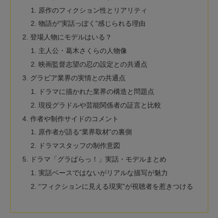
原作のフィクション性とリアリティ
物語が“実話っぽく”感じられる理由
登場人物にモデルはいる？
主人公・葛木さくらの人物像
映画監督志望の忍の設定との共通点
グラビア業界の実情との共通点
ドラマに描かれた業界の構造と問題点
現役グラドルや芸能関係者の証言と比較
作者や制作サイドのコメント
原作者が語る“業界取材”の裏側
ドラマスタッフの制作意図
ドラマ「グラぱらっ！」実話・モデルまとめ
実話ベースではないがリアルな描写が魅力
“フィクションに見える現実”が視聴者を惹きつける