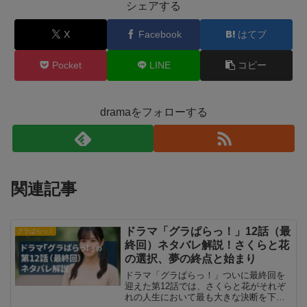
シェアする
X
Facebook
はてブ
Pocket
LINE
コピー
dramaをフォローする
関連記事
ドラマ「グラぱらっ！」12話（最
グラぱらっ！
終回）ネタバレ解説！さくらと花
の選択、夢の終点と始まり
ドラマ「グラぱらっ！」ついに最終回を
迎えた第12話では、さくらと花がそれぞ
れの人生において最も大きな決断を下し