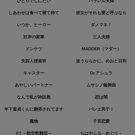
ひとりでしにたい
パラレル夫婦
しあわせは食べて寝て待て
彼女がそれも愛と呼ぶなら
いつか、ヒーロー
ダメマネ！
対岸の家事
三人夫婦
ドンケツ
MADDER（マダー）
失踪人捜索班
波うららかに、めおと日和
キャスター
Dr.アシュラ
あやしいパートナー
ムサシノ輪舞曲
なんで私が神説教
恋は闇
年下童貞くんに翻弄されてます
バレエ男子！
魔物
子宮恋愛
PJ ～航空救難団～
ちはやふる－めぐり－