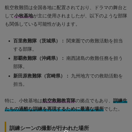
航空救難団は全国各地に配置されており、ドラマの舞台と
して
小牧基地
が主に使用されましたが、以下のような部隊
も関係している可能性があります。
百里救難隊（茨城県）：
関東圏での救難活動を担当
する部隊。
那覇救難隊（沖縄県）：
南西諸島の救難任務を担う
部隊。
新田原救難隊（宮崎県）：
九州地方での救助活動を
担当。
特に、小牧基地は
航空救難教育隊
の拠点でもあり、
訓練生
たちの過酷な訓練を再現するために最適な場所
でした。
訓練シーンの撮影が行われた場所