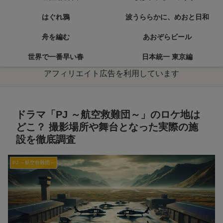
はぐれ鴉
波うららかに、めおと日和
舟を編む
あおぞらビール
世界で一番早い春
日本統一 東京編
アフィリエイト広告を利用しています
ドラマ「PJ ～航空救難団～」のロケ地は
どこ？ 撮影場所や舞台となった実際の施
設を徹底調査
PJ ～航空救難団～