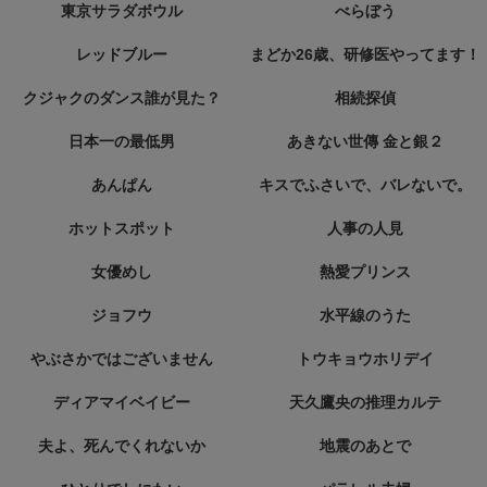
東京サラダボウル
べらぼう
レッドブルー
まどか26歳、研修医やってます！
クジャクのダンス誰が見た？
相続探偵
日本一の最低男
あきない世傳 金と銀２
あんぱん
キスでふさいで、バレないで。
ホットスポット
人事の人見
女優めし
熱愛プリンス
ジョフウ
水平線のうた
やぶさかではございません
トウキョウホリデイ
ディアマイベイビー
天久鷹央の推理カルテ
夫よ、死んでくれないか
地震のあとで