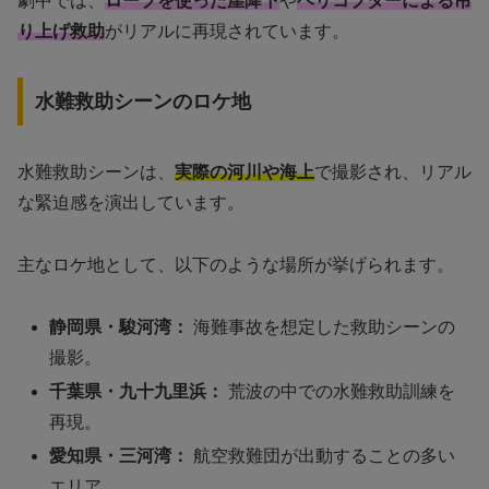
劇中では、
ロープを使った崖降下
や
ヘリコプターによる吊
り上げ救助
がリアルに再現されています。
水難救助シーンのロケ地
水難救助シーンは、
実際の河川や海上
で撮影され、リアル
な緊迫感を演出しています。
主なロケ地として、以下のような場所が挙げられます。
静岡県・駿河湾：
海難事故を想定した救助シーンの
撮影。
千葉県・九十九里浜：
荒波の中での水難救助訓練を
再現。
愛知県・三河湾：
航空救難団が出動することの多い
エリア。