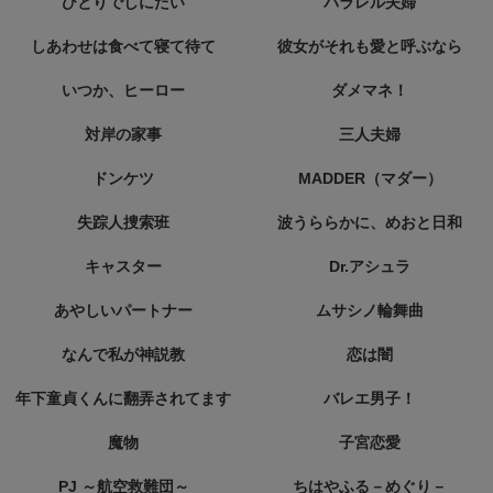
ひとりでしにたい
パラレル夫婦
しあわせは食べて寝て待て
彼女がそれも愛と呼ぶなら
いつか、ヒーロー
ダメマネ！
対岸の家事
三人夫婦
ドンケツ
MADDER（マダー）
失踪人捜索班
波うららかに、めおと日和
キャスター
Dr.アシュラ
あやしいパートナー
ムサシノ輪舞曲
なんで私が神説教
恋は闇
年下童貞くんに翻弄されてます
バレエ男子！
魔物
子宮恋愛
PJ ～航空救難団～
ちはやふる－めぐり－