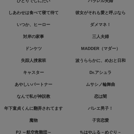
ひとりでしにたい
パラレル夫婦
しあわせは食べて寝て待て
彼女がそれも愛と呼ぶなら
いつか、ヒーロー
ダメマネ！
対岸の家事
三人夫婦
ドンケツ
MADDER（マダー）
失踪人捜索班
波うららかに、めおと日和
キャスター
Dr.アシュラ
あやしいパートナー
ムサシノ輪舞曲
なんで私が神説教
恋は闇
年下童貞くんに翻弄されてます
バレエ男子！
魔物
子宮恋愛
PJ ～航空救難団～
ちはやふる－めぐり－