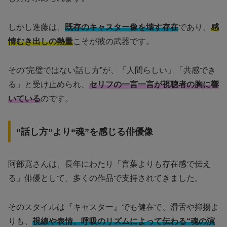
しかし進藤は、
既存のキャスター像を壊す存在
であり、
感
情むき出しの熱量
こそが彼の武器です。
その“完璧ではない話し方”が、「人間らしい」「共感でき
る」と受け止められ、
セリフの一言一言が視聴者の胸に響
いている
のです。
“話し方”より“魂”を感じる俳優像
阿部寛さんは、長年にわたり「言葉よりも存在感で伝え
る」俳優として、多くの作品で支持されてきました。
そのスタイルは『キャスター』でも健在で、滑舌や抑揚よ
りも、
視線や表情、呼吸のリズムによって伝わる“魂の演