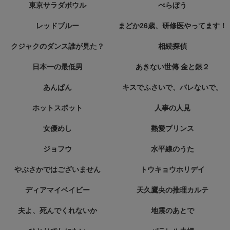
東京サラダボウル
べらぼう
レッドブルー
まどか26歳、研修医やってます！
クジャクのダンス誰が見た？
相続探偵
日本一の最低男
あきない世傳 金と銀２
あんぱん
キスでふさいで、バレないで。
ホットスポット
人事の人見
女優めし
熱愛プリンス
ジョフウ
水平線のうた
やぶさかではございません
トウキョウホリデイ
ディアマイベイビー
天久鷹央の推理カルテ
夫よ、死んでくれないか
地震のあとで