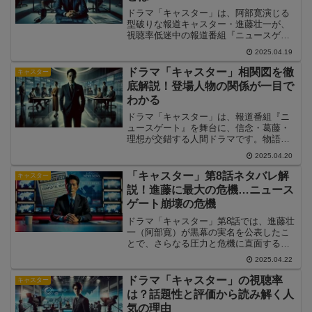
ドラマ「キャスター」は、阿部寛演じる
型破りな報道キャスター・進藤壮一が、
視聴率低迷中の報道番組『ニュースゲー
ト』を舞台に、真実を追い求める姿を描
2025.04.19
く社会派ヒューマンドラマです。“世の中
を動かすのは真実”を信念に、彼が組織の
ドラマ「キャスター」相関図を徹
キャスター
ルールや既成概念を打ち破りながら突き
底解説！登場人物の関係が一目で
進む姿には、多くの視聴者が胸を打たれ
わかる
ることでしょう。永野芽郁や道枝駿佑を
はじめとする豪華キャストによって繰り
ドラマ「キャスター」は、報道番組『ニ
広げられる「キャスター」のあらすじと
ュースゲート』を舞台に、信念・葛藤・
見どころを、見逃し厳禁の展開とともに
理想が交錯する人間ドラマです。物語が
詳しくご紹介します。
進むにつれて重要性を増すのが、複雑に
2025.04.20
絡み合う登場人物たちの関係性。この記
事では、主要キャラクター同士のつなが
「キャスター」第8話ネタバレ解
キャスター
りをわかりやすく整理しながら、ドラマ
説！進藤に最大の危機…ニュース
をより深く楽しむための“相関図的”視点を
ゲート崩壊の危機
提供します。
ドラマ「キャスター」第8話では、進藤壮
一（阿部寛）が黒幕の実名を公表したこ
とで、さらなる圧力と危機に直面する展
開となりました。第7話では、万能細胞研
2025.04.22
究の隠蔽工作を暴こうとする進藤が、生
放送で黒幕の名前を公表。しかし、その
ドラマ「キャスター」の視聴率
キャスター
直後、放送は強制的にブラックアウトさ
は？話題性と評価から読み解く人
れ、局の上層部から番組の打ち切りが通
気の理由
告されました。一方、本橋悠介（道枝駿