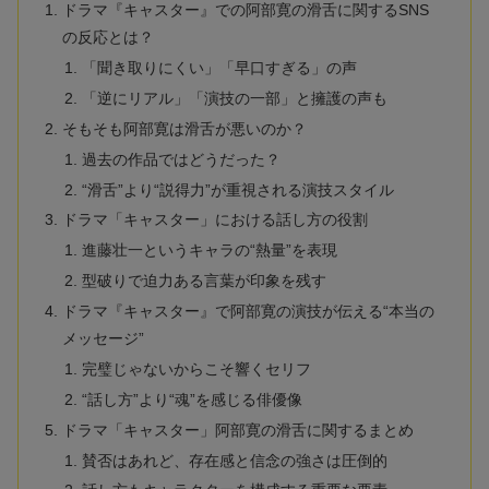
ドラマ『キャスター』での阿部寛の滑舌に関するSNS
の反応とは？
「聞き取りにくい」「早口すぎる」の声
「逆にリアル」「演技の一部」と擁護の声も
そもそも阿部寛は滑舌が悪いのか？
過去の作品ではどうだった？
“滑舌”より“説得力”が重視される演技スタイル
ドラマ「キャスター」における話し方の役割
進藤壮一というキャラの“熱量”を表現
型破りで迫力ある言葉が印象を残す
ドラマ『キャスター』で阿部寛の演技が伝える“本当の
メッセージ”
完璧じゃないからこそ響くセリフ
“話し方”より“魂”を感じる俳優像
ドラマ「キャスター」阿部寛の滑舌に関するまとめ
賛否はあれど、存在感と信念の強さは圧倒的