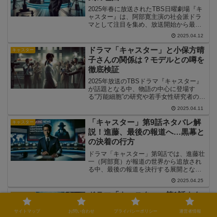
佑）は、研究データの改ざんを裏付ける
2025年春に放送されたTBS日曜劇場『キ
新たな証拠を手に入れるも、それを公表
ャスター』は、阿部寛主演の社会派ドラ
する前に何者かに襲撃される事態に。さ
マとして注目を集め、放送開始から最終
らに、進藤のもとには謎の脅迫状が届
回まで話題を呼び続けました。その中で
2025.04.12
き、「このまま報道を続ければ、お前は
多くの視聴者が気にしているのが、「キ
終わる」と警告されます。果たして、進
ャスターの視聴率は実際どうだったの
ドラマ「キャスター」と小保方晴
キャスター
藤はこの危機を乗り越え、報道の自由を
か？」という点です。この記事では、全
子さんの関係は？モデルとの噂を
守ることができるのか？第8話の見どころ
話平均視聴率の推移や注目された回、配
を詳しく解説していきます。
徹底検証
信での再生数、SNSでの反響などをもと
に、『キャスター』の人気の実態を詳し
2025年放送のTBSドラマ『キャスター』
く分析していきます。
が話題となる中、物語の中心に登場す
る“万能細胞”の研究や若手女性研究者の描
写が、「小保方晴子さんをモデルにして
2025.04.11
いるのでは？」という声を集めていま
す。特に、のん（能年玲奈）が演じる女
「キャスター」第9話ネタバレ解
キャスター
性研究者のキャラクター像や、研究不正
説！進藤、最後の報道へ…黒幕と
をめぐる騒動の描かれ方が、2014年に話
の決着の行方
題となったSTAP細胞騒動を想起させると
してSNSでも議論が起こっています。こ
ドラマ「キャスター」第9話では、進藤壮
の記事では、『キャスター』と小保方晴
一（阿部寛）が報道の世界から追放され
子さんとの関係性、そして“モデル疑惑”の
る中、最後の報道を決行する展開となり
真偽について検証し、フィクションとし
ます。第8話では、「ニュースゲート」が
2025.04.25
てのドラマをどう受け止めるべきかを考
放送禁止となり、進藤はキャスター降板
察します。
を強制されました。さらに、本橋悠介
ドラマ「キャスター」第1話ネタ
キャスター
（道枝駿佑）が極秘データを入手した直
バレ解説！進藤壮一の信念と番組
後に何者かに襲撃され、黒幕側の圧力が
サイトマップ
お問い合わせ
プライバシーポリシー
運営者情報
改革の行方
極限まで高まることに。そんな中、進藤