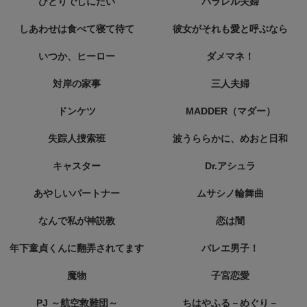
ひとりでしにたい
パラレル夫婦
しあわせは食べて寝て待て
彼女がそれも愛と呼ぶなら
いつか、ヒーロー
ダメマネ！
対岸の家事
三人夫婦
ドンケツ
MADDER（マダー）
失踪人捜索班
波うららかに、めおと日和
キャスター
Dr.アシュラ
あやしいパートナー
ムサシノ輪舞曲
なんで私が神説教
恋は闇
年下童貞くんに翻弄されてます
バレエ男子！
魔物
子宮恋愛
PJ ～航空救難団～
ちはやふる－めぐり－