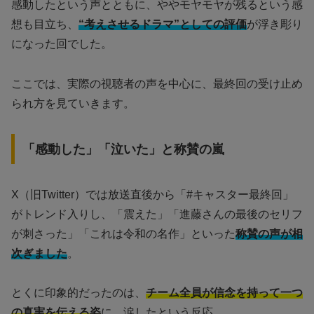
感動したという声とともに、ややモヤモヤが残るという感
想も目立ち、
“考えさせるドラマ”としての評価
が浮き彫り
になった回でした。
ここでは、実際の視聴者の声を中心に、最終回の受け止め
られ方を見ていきます。
「感動した」「泣いた」と称賛の嵐
X（旧Twitter）では放送直後から「#キャスター最終回」
がトレンド入りし、「震えた」「進藤さんの最後のセリフ
が刺さった」「これは令和の名作」といった
称賛の声が相
次ぎました
。
とくに印象的だったのは、
チーム全員が信念を持って一つ
の真実を伝える姿
に、涙したという反応。