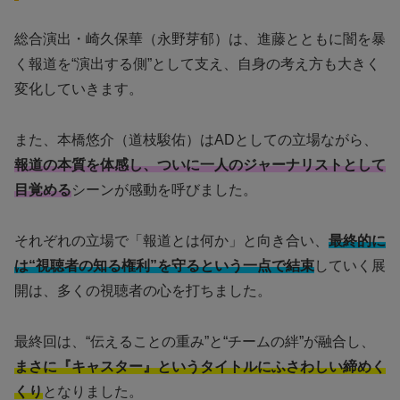
総合演出・崎久保華（永野芽郁）は、進藤とともに闇を暴
く報道を“演出する側”として支え、自身の考え方も大きく
変化していきます。
また、本橋悠介（道枝駿佑）はADとしての立場ながら、
報道の本質を体感し、ついに一人のジャーナリストとして
目覚める
シーンが感動を呼びました。
それぞれの立場で「報道とは何か」と向き合い、
最終的に
は“視聴者の知る権利”を守るという一点で結束
していく展
開は、多くの視聴者の心を打ちました。
最終回は、“伝えることの重み”と“チームの絆”が融合し、
まさに『キャスター』というタイトルにふさわしい締めく
くり
となりました。