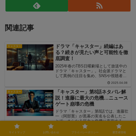
関連記事
ドラマ「キャスター」続編はあ
キャスター
る？続きが見たい声と可能性を徹
底調査！
2025年春のTBS日曜劇場として放送中の
ドラマ「キャスター」。社会派ドラマと
して異例の注目を集め、SNSや視聴者か
らは「続編が見たい！」「シーズン2ある
2025.04.08
の？」という声が高まっています。進藤
壮一を中心に描かれる報道の裏側、人間
「キャスター」第8話ネタバレ解
キャスター
ドラマ、そして謎に包まれた事件…。物
説！進藤に最大の危機…ニュース
語が佳境に差し掛かる中、果たしてこの
ゲート崩壊の危機
ドラマに“続き”はあるのでしょうか？この
記事では、「キャスター」続編に関する
ドラマ「キャスター」第8話では、進藤壮
最新情報や制作の可能性、続きが見たい
一（阿部寛）が黒幕の実名を公表したこ
と言われる理由を徹底的に掘り下げてい
とで、さらなる圧力と危機に直面する展
きます。
開となりました。第7話では、万能細胞研
2025.04.22
究の隠蔽工作を暴こうとする進藤が、生
サイトマップ
お問い合わせ
プライバシーポリシー
運営者情報
放送で黒幕の名前を公表。しかし、その