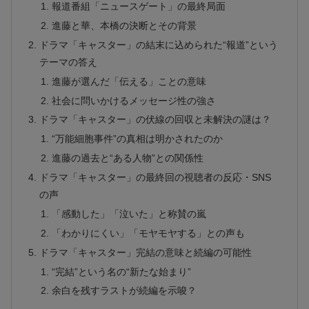
報道番組「ニュースゲート」の最終局面
進藤と華、本橋の決断とその背景
ドラマ「キャスター」の結末に込められた“報道”という
テーマの答え
進藤が選んだ「伝える」ことの意味
社会に問いかけるメッセージ性の強さ
ドラマ「キャスター」の伏線の回収と未解決の謎は？
“万能細胞事件”の真相は明かされたのか
進藤の過去と“ある人物”との関係性
ドラマ「キャスター」の最終回の視聴者の反応・SNS
の声
「感動した」「泣いた」と称賛の嵐
「わかりにくい」「モヤモヤする」との声も
ドラマ「キャスター」完結の意味と続編の可能性
“完結”という名の“新たな始まり”
余白を残すラストが続編を示唆？