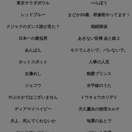
東京サラダボウル
べらぼう
レッドブルー
まどか26歳、研修医やってます！
クジャクのダンス誰が見た？
相続探偵
日本一の最低男
あきない世傳 金と銀２
あんぱん
キスでふさいで、バレないで。
ホットスポット
人事の人見
女優めし
熱愛プリンス
ジョフウ
水平線のうた
やぶさかではございません
トウキョウホリデイ
ディアマイベイビー
天久鷹央の推理カルテ
夫よ、死んでくれないか
地震のあとで