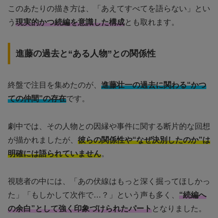
このあたりの描き方は、「あえてすべてを語らない」とい
う
現実的かつ続編を意識した構成
とも取れます。
進藤の過去と“ある人物”との関係性
終盤で注目を集めたのが、
進藤壮一の過去に関わる“かつ
ての仲間”の存在
です。
劇中では、その人物との因縁や事件に関する断片的な回想
が描かれましたが、
彼らの関係性や“なぜ決別したのか”は
明確には語られていません
。
視聴者の中には、「あの伏線はもっと深く掘ってほしかっ
た」「もしかして次作で…？」という声も多く、
“続編へ
の余白”として強く印象づけられたパート
となりました。