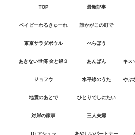
TOP
最新記事
ベイビーわるきゅーれ
誰かがこの町で
東京サラダボウル
べらぼう
あきない世傳 金と銀２
あんぱん
ジョフウ
水平線のうた
地震のあとで
ひとりでしにたい
対岸の家事
三人夫婦
Dr.アシュラ
あやしいパートナー