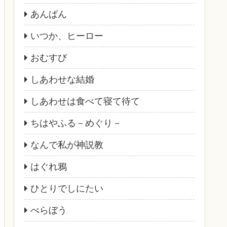
あんぱん
いつか、ヒーロー
おむすび
しあわせな結婚
しあわせは食べて寝て待て
ちはやふる－めぐり－
なんで私が神説教
はぐれ鴉
ひとりでしにたい
べらぼう