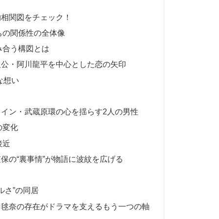
物相関図をチェック！
ちの関係性の全体像
み合う構図とは
人公・阿川龍平を中心とした恋の矢印
な想い
イン・武蔵原環の心を揺らす2人の男性
の変化
接近
保の“裏事情”が物語に波紋を広げる
ルさ”の同居
・毬奈の存在がドラマを支えるもう一つの軸