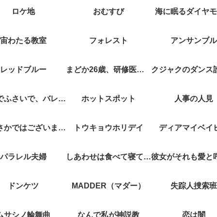
ロケ地
おむすび
海に眠るダイヤモ
宙わたる教室
フォレスト
アンサンブル
レッドブルー
まどか26歳、研修医やってます！
キスでふさいで、バレないで。
ホットスポット
人事の人見
やぶさかではございません
トウキョウホリデイ
ディアマイベイ
パラレル夫婦
しあわせは食べて寝て待て
ドンケツ
MADDER（マダー）
失踪人捜索班
ムサシノ輪舞曲
なんで私が神説教
恋は闇