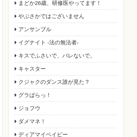
まどか26歳、研修医やってます！
やぶさかではございません
アンサンブル
イグナイト -法の無法者-
キスでふさいで、バレないで。
キャスター
クジャクのダンス誰が見た？
グラぱらっ！
ジョフウ
ダメマネ！
ディアマイベイビー