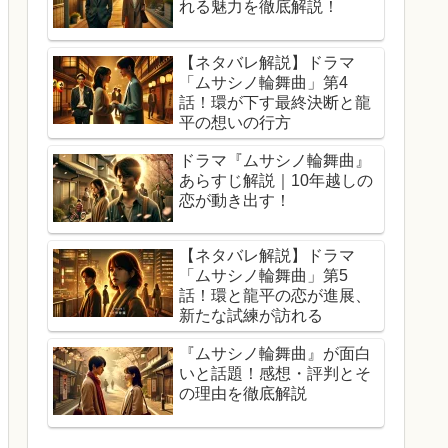
れる魅力を徹底解説！
【ネタバレ解説】ドラマ
「ムサシノ輪舞曲」第4
話！環が下す最終決断と龍
平の想いの行方
ドラマ『ムサシノ輪舞曲』
あらすじ解説｜10年越しの
恋が動き出す！
【ネタバレ解説】ドラマ
「ムサシノ輪舞曲」第5
話！環と龍平の恋が進展、
新たな試練が訪れる
『ムサシノ輪舞曲』が面白
いと話題！感想・評判とそ
の理由を徹底解説