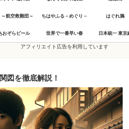
J ～航空救難団～
ちはやふる－めぐり－
はぐれ鴉
あおぞらビール
世界で一番早い春
日本統一 東京
アフィリエイト広告を利用しています
関図を徹底解説！