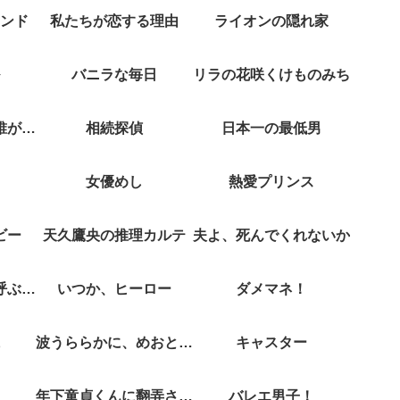
ンド
私たちが恋する理由
ライオンの隠れ家
バニラな毎日
リラの花咲くけものみち
クジャクのダンス誰が見た？
相続探偵
日本一の最低男
女優めし
熱愛プリンス
ビー
天久鷹央の推理カルテ
夫よ、死んでくれないか
彼女がそれも愛と呼ぶなら
いつか、ヒーロー
ダメマネ！
波うららかに、めおと日和
キャスター
年下童貞くんに翻弄されてます
バレエ男子！