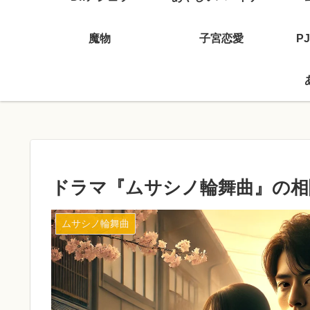
魔物
子宮恋愛
P
ドラマ『ムサシノ輪舞曲』の相
ムサシノ輪舞曲