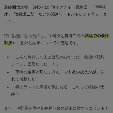
最終回放送後、SNSでは「#イグナイト最終回」「#宇崎
凌」「#轟謙二郎」などの関連ワードがトレンド入りしま
した。
特に話題になったのは、宇崎凌と轟謙二郎の
法廷での最終
対決
や、意外な結末についての感想です。
「こんな展開になるとは思わなかった！最後の裁判
シーン、圧巻だった…！」
「宇崎の選択が切なすぎる。でも彼の成長が感じら
れて感動した。」
「轟のラストの表情が気になる…これって続編の伏
線？」
また、伊野尾麻里や高井戸斗真の結末に対するコメントも