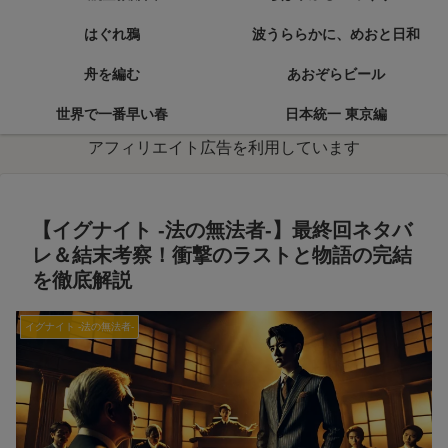
はぐれ鴉
波うららかに、めおと日和
舟を編む
あおぞらビール
世界で一番早い春
日本統一 東京編
アフィリエイト広告を利用しています
【イグナイト -法の無法者-】最終回ネタバ
レ＆結末考察！衝撃のラストと物語の完結
を徹底解説
イグナイト -法の無法者-