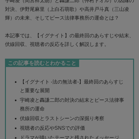
宇崎凌（間宮祥太朗）と轟謙二郎（仲村トオル）の因縁の
対決、伊野尾麻里（上白石萌歌）や高井戸斗真（三山凌
輝）の未来、そしてピース法律事務所の運命とは？
本記事では、【イグナイト】の最終回のあらすじや結末、
伏線回収、視聴者の反応を詳しく解説します。
この記事を読むとわかること
【イグナイト -法の無法者-】最終回のあらすじ
と重要な展開
宇崎凌と轟謙二郎の対決の結末とピース法律事
務所の運命
伏線回収とラストシーンの深掘り考察
視聴者の反応やSNSでの評価
ドラマが描いたテーマと残されたメッセージ