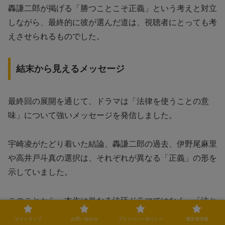
轟謙二郎が掲げる「勝つことこそ正義」という考えと対立
しながら、最終的に彼が選んだ道は、視聴者にとっても考
えさせられるものでした。
結末から見えるメッセージ
最終回の展開を通じて、ドラマは「法律を使うことの意
味」について強いメッセージを発信しました。
宇崎凌がたどり着いた結論、轟謙二郎の過去、伊野尾麻里
や高井戸斗真の選択は、それぞれが異なる「正義」の形を
示していました。
このことから、本作は単なる法廷ドラマではなく、「法と
人間のリアルな関係性」を問いかける作品だったと言えま
サイトマップ
お問い合わせ
プライバシーポリシー
運営者情報