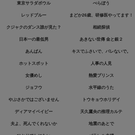
東京サラダボウル
べらぼう
レッドブルー
まどか26歳、研修医やってます！
クジャクのダンス誰が見た？
相続探偵
日本一の最低男
あきない世傳 金と銀２
あんぱん
キスでふさいで、バレないで。
ホットスポット
人事の人見
女優めし
熱愛プリンス
ジョフウ
水平線のうた
やぶさかではございません
トウキョウホリデイ
ディアマイベイビー
天久鷹央の推理カルテ
夫よ、死んでくれないか
地震のあとで