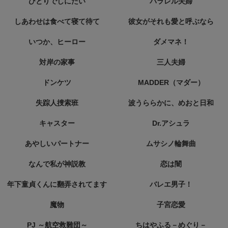
ひとりでしにたい
パラレル夫婦
しあわせは食べて寝て待て
彼女がそれも愛と呼ぶなら
いつか、ヒーロー
ダメマネ！
対岸の家事
三人夫婦
ドンケツ
MADDER（マダー）
失踪人捜索班
波うららかに、めおと日和
キャスター
Dr.アシュラ
あやしいパートナー
ムサシノ輪舞曲
なんで私が神説教
恋は闇
年下童貞くんに翻弄されてます
バレエ男子！
魔物
子宮恋愛
PJ ～航空救難団～
ちはやふる－めぐり－