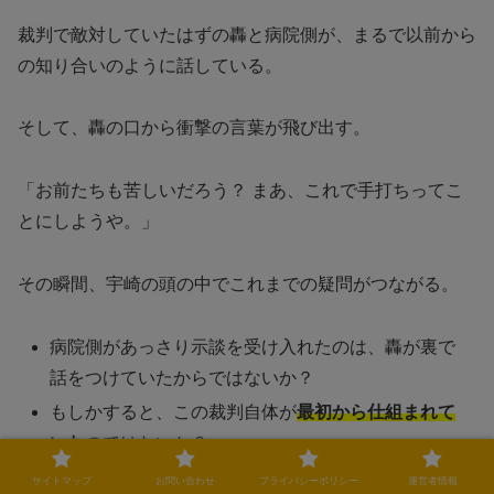
裁判で敵対していたはずの轟と病院側が、まるで以前から
の知り合いのように話している。
そして、轟の口から衝撃の言葉が飛び出す。
「お前たちも苦しいだろう？ まあ、これで手打ちってこ
とにしようや。」
その瞬間、宇崎の頭の中でこれまでの疑問がつながる。
病院側があっさり示談を受け入れたのは、轟が裏で
話をつけていたからではないか？
もしかすると、この裁判自体が
最初から仕組まれて
いた
のではないか？
そして、轟はそのすべてを理解した上で“勝てる裁
サイトマップ
お問い合わせ
プライバシーポリシー
運営者情報