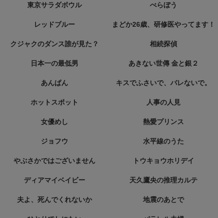
東京サラダボウル
べらぼう
レッドブルー
まどか26歳、研修医やってます！
クジャクのダンス誰が見た？
相続探偵
日本一の最低男
あきない世傳 金と銀２
あんぱん
キスでふさいで、バレないで。
ホットスポット
人事の人見
女優めし
熱愛プリンス
ジョフウ
水平線のうた
やぶさかではございません
トウキョウホリデイ
ディアマイベイビー
天久鷹央の推理カルテ
夫よ、死んでくれないか
地震のあとで