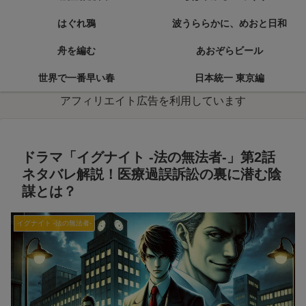
はぐれ鴉
波うららかに、めおと日和
舟を編む
あおぞらビール
世界で一番早い春
日本統一 東京編
アフィリエイト広告を利用しています
ドラマ「イグナイト -法の無法者-」第2話
ネタバレ解説！医療過誤訴訟の裏に潜む陰
謀とは？
イグナイト -法の無法者-