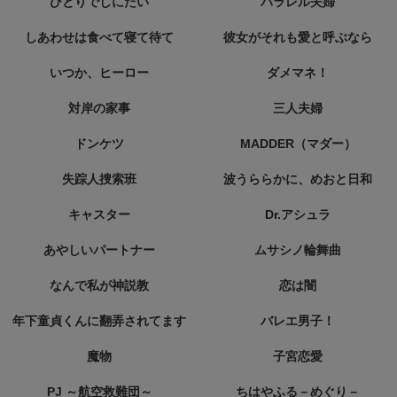
ひとりでしにたい
パラレル夫婦
しあわせは食べて寝て待て
彼女がそれも愛と呼ぶなら
いつか、ヒーロー
ダメマネ！
対岸の家事
三人夫婦
ドンケツ
MADDER（マダー）
失踪人捜索班
波うららかに、めおと日和
キャスター
Dr.アシュラ
あやしいパートナー
ムサシノ輪舞曲
なんで私が神説教
恋は闇
年下童貞くんに翻弄されてます
バレエ男子！
魔物
子宮恋愛
PJ ～航空救難団～
ちはやふる－めぐり－