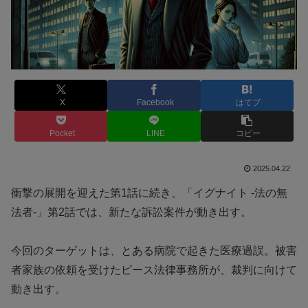
X
Facebook
はてブ
Pocket
LINE
コピー
2025.04.22
衝撃の展開を迎えた第1話に続き、「イグナイト -法の無
法者-」第2話では、新たな訴訟案件が動き出す。
今回のターゲットは、とある病院で起きた医療過誤。被害
者家族の依頼を受けたピース法律事務所が、裁判に向けて
動き出す。