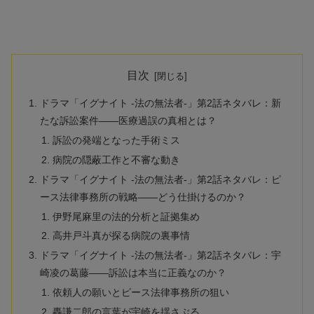
目次
ドラマ「イグナイト -法の無法者-」第2話ネタバレ：新
たな訴訟案件——医療過誤の真相とは？
訴訟の発端となった手術ミス
病院の隠蔽工作と不審な動き
ドラマ「イグナイト -法の無法者-」第2話ネタバレ：ピ
ース法律事務所の戦略——どう仕掛けるのか？
伊野尾麻里の法的分析と証拠集め
高井戸斗真が探る病院の裏事情
ドラマ「イグナイト -法の無法者-」第2話ネタバレ：宇
崎凌の葛藤——訴訟は本当に正義なのか？
依頼人の願いとピース法律事務所の狙い
轟謙二郎の言葉が宇崎を揺さぶる