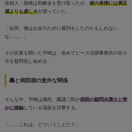
依頼人・柴崎は和解金を受け取ったが、
彼の表情には満足
感よりも虚しさ
が漂っていた。
「結局、俺はお金のために裁判をしたのかもしれない
な……。」
その言葉を聞いた宇崎は、改めてピース法律事務所の在り
方を疑問視し始める。
轟と病院側の意外な関係
そんな中、宇崎は偶然、轟謙二郎が
病院の顧問弁護士と密
かに接触
している場面を目撃する。
「……これは、どういうことだ？」