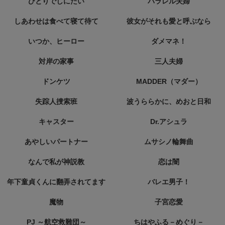
ひとりでしにたい
パラレル夫婦
しあわせは食べて寝て待て
彼女がそれも愛と呼ぶなら
いつか、ヒーロー
ダメマネ！
対岸の家事
三人夫婦
ドンケツ
MADDER（マダー）
失踪人捜索班
波うららかに、めおと日和
キャスター
Dr.アシュラ
あやしいパートナー
ムサシノ輪舞曲
なんで私が神説教
恋は闇
年下童貞くんに翻弄されてます
バレエ男子！
魔物
子宮恋愛
PJ ～航空救難団～
ちはやふる－めぐり－