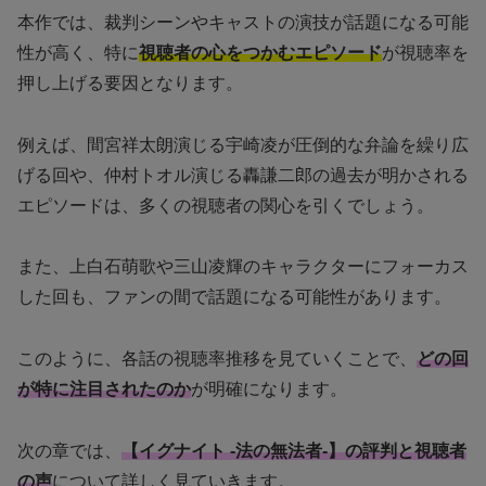
本作では、裁判シーンやキャストの演技が話題になる可能
性が高く、特に
視聴者の心をつかむエピソード
が視聴率を
押し上げる要因となります。
例えば、間宮祥太朗演じる宇崎凌が圧倒的な弁論を繰り広
げる回や、仲村トオル演じる轟謙二郎の過去が明かされる
エピソードは、多くの視聴者の関心を引くでしょう。
また、上白石萌歌や三山凌輝のキャラクターにフォーカス
した回も、ファンの間で話題になる可能性があります。
このように、各話の視聴率推移を見ていくことで、
どの回
が特に注目されたのか
が明確になります。
次の章では、
【イグナイト -法の無法者-】の評判と視聴者
の声
について詳しく見ていきます。