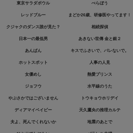
東京サラダボウル
べらぼう
レッドブルー
まどか26歳、研修医やってます！
クジャクのダンス誰が見た？
相続探偵
日本一の最低男
あきない世傳 金と銀２
あんぱん
キスでふさいで、バレないで。
ホットスポット
人事の人見
女優めし
熱愛プリンス
ジョフウ
水平線のうた
やぶさかではございません
トウキョウホリデイ
ディアマイベイビー
天久鷹央の推理カルテ
夫よ、死んでくれないか
地震のあとで