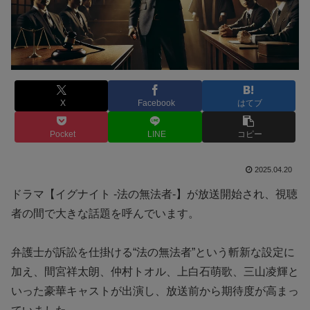
X
Facebook
はてブ
Pocket
LINE
コピー
2025.04.20
ドラマ【イグナイト -法の無法者-】が放送開始され、視聴
者の間で大きな話題を呼んでいます。
弁護士が訴訟を仕掛ける“法の無法者”という斬新な設定に
加え、間宮祥太朗、仲村トオル、上白石萌歌、三山凌輝と
いった豪華キャストが出演し、放送前から期待度が高まっ