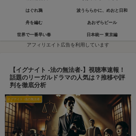
はぐれ鴉
波うららかに、めおと日和
舟を編む
あおぞらビール
世界で一番早い春
日本統一 東京編
アフィリエイト広告を利用しています
【イグナイト -法の無法者-】視聴率速報！
話題のリーガルドラマの人気は？推移や評
判を徹底分析
イグナイト -法の無法者-