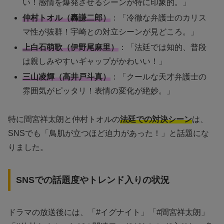
い！感情を爆発させるシーンが特に印象的。」
仲村トオル（轟謙二郎）
：「冷徹な弁護士のカリス
マ性が抜群！宇崎との対立シーンが見どころ。」
上白石萌歌（伊野尾麻里）
：「法廷では知的、普段
は親しみやすいギャップがかわいい！」
三山凌輝（高井戸斗真）
：「クールな天才弁護士の
雰囲気がピッタリ！表情の変化が絶妙。」
特に間宮祥太朗と仲村トオルの
法廷での対決シーン
は、
SNSでも「鳥肌が立つほど迫力があった！」と話題にな
りました。
SNSでの話題度やトレンド入りの状況
ドラマの放送後には、「#イグナイト」「#間宮祥太朗」