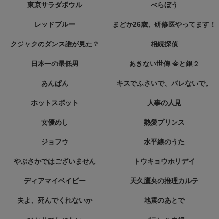
東京サラダボウル
べらぼう
レッドブルー
まどか26歳、研修医やってます！
クジャクのダンス誰が見た？
相続探偵
日本一の最低男
あきない世傳 金と銀２
あんぱん
キスでふさいで、バレないで。
ホットスポット
人事の人見
女優めし
熱愛プリンス
ジョフウ
水平線のうた
やぶさかではございません
トウキョウホリデイ
ディアマイベイビー
天久鷹央の推理カルテ
夫よ、死んでくれないか
地震のあとで