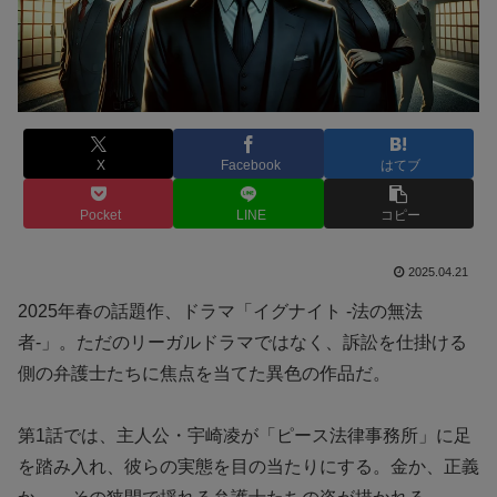
X
Facebook
はてブ
Pocket
LINE
コピー
2025.04.21
2025年春の話題作、ドラマ「イグナイト -法の無法
者-」。ただのリーガルドラマではなく、訴訟を仕掛ける
側の弁護士たちに焦点を当てた異色の作品だ。
第1話では、主人公・宇崎凌が「ピース法律事務所」に足
を踏み入れ、彼らの実態を目の当たりにする。金か、正義