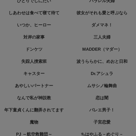
ひとりでしにたい
パラレル夫婦
しあわせは食べて寝て待て
彼女がそれも愛と呼ぶなら
いつか、ヒーロー
ダメマネ！
対岸の家事
三人夫婦
ドンケツ
MADDER（マダー）
失踪人捜索班
波うららかに、めおと日和
キャスター
Dr.アシュラ
あやしいパートナー
ムサシノ輪舞曲
なんで私が神説教
恋は闇
年下童貞くんに翻弄されてます
バレエ男子！
魔物
子宮恋愛
PJ ～航空救難団～
ちはやふる－めぐり－