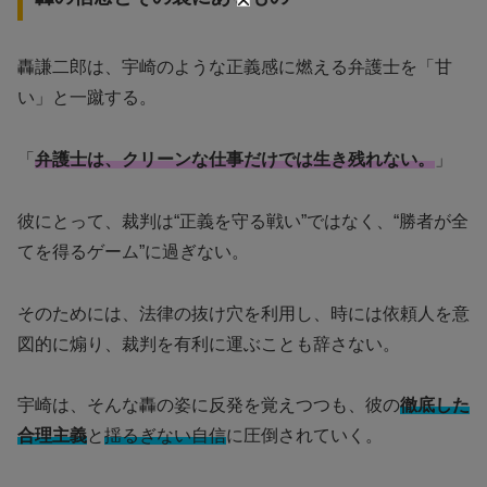
轟謙二郎は、宇崎のような正義感に燃える弁護士を「甘
い」と一蹴する。
「
弁護士は、クリーンな仕事だけでは生き残れない。
」
彼にとって、裁判は“正義を守る戦い”ではなく、“勝者が全
てを得るゲーム”に過ぎない。
そのためには、法律の抜け穴を利用し、時には依頼人を意
図的に煽り、裁判を有利に運ぶことも辞さない。
宇崎は、そんな轟の姿に反発を覚えつつも、彼の
徹底した
合理主義
と
揺るぎない自信
に圧倒されていく。