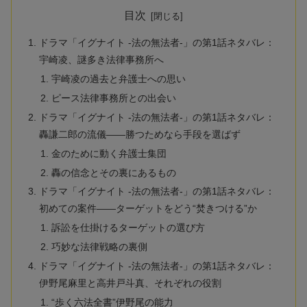
目次
ドラマ「イグナイト -法の無法者-」の第1話ネタバレ：
宇崎凌、謎多き法律事務所へ
宇崎凌の過去と弁護士への思い
ピース法律事務所との出会い
ドラマ「イグナイト -法の無法者-」の第1話ネタバレ：
轟謙二郎の流儀——勝つためなら手段を選ばず
金のために動く弁護士集団
轟の信念とその裏にあるもの
ドラマ「イグナイト -法の無法者-」の第1話ネタバレ：
初めての案件——ターゲットをどう“焚きつける”か
訴訟を仕掛けるターゲットの選び方
巧妙な法律戦略の裏側
ドラマ「イグナイト -法の無法者-」の第1話ネタバレ：
伊野尾麻里と高井戸斗真、それぞれの役割
“歩く六法全書”伊野尾の能力