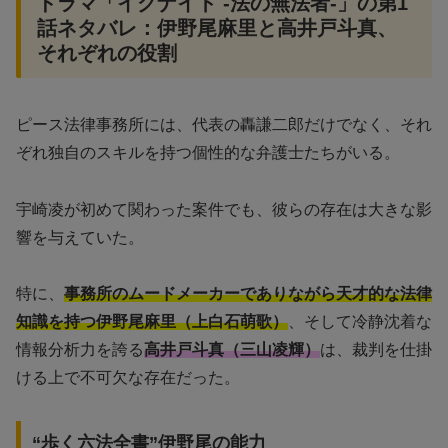
ドラマ「イグナイト -法の無法者-」の第1
話ネタバレ：伊野尾麻里と高井戸斗真、
それぞれの役割
ピース法律事務所には、代表の轟謙二郎だけでなく、それ
ぞれ独自のスキルを持つ個性的な弁護士たちがいる。
宇崎凌が初めて関わった案件でも、彼らの存在は大きな影
響を与えていた。
特に、
事務所のムードメーカーでありながら天才的な法律
知識を持つ伊野尾麻里（上白石萌歌）
、そして冷静沈着な
情報分析力を誇る
高井戸斗真（三山凌輝）
は、裁判を仕掛
ける上で不可欠な存在だった。
“歩く六法全書”伊野尾の能力