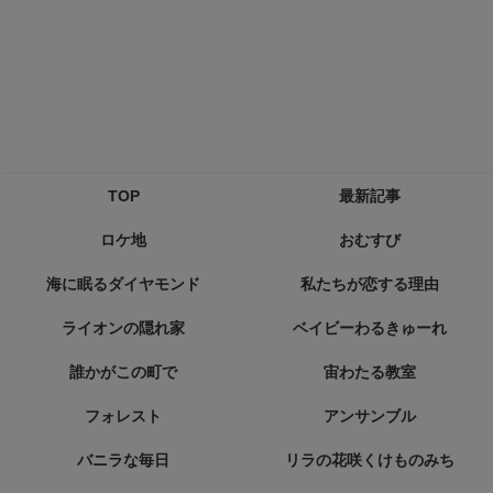
TOP
最新記事
ロケ地
おむすび
海に眠るダイヤモンド
私たちが恋する理由
ライオンの隠れ家
ベイビーわるきゅーれ
誰かがこの町で
宙わたる教室
フォレスト
アンサンブル
バニラな毎日
リラの花咲くけものみち