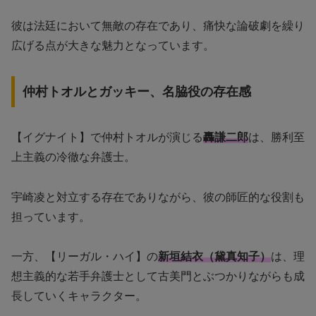
彼は法廷において無敵の存在であり、痛快な論破劇を繰り
広げる点が大きな魅力となっています。
仲村トオルとガッキー、名脇役の存在感
【イグナイト】で仲村トオルが演じる
轟謙二郎
は、勝利至
上主義の冷徹な弁護士。
宇崎凌と対立する存在でありながら、彼の師匠的な役割も
担っています。
一方、【リーガル・ハイ】の
新垣結衣（黛真知子）
は、理
想主義的な若手弁護士として古美門とぶつかりながらも成
長していくキャラクター。