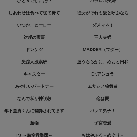
ひとりでしにたい
パラレル夫婦
しあわせは食べて寝て待て
彼女がそれも愛と呼ぶなら
いつか、ヒーロー
ダメマネ！
対岸の家事
三人夫婦
ドンケツ
MADDER（マダー）
失踪人捜索班
波うららかに、めおと日和
キャスター
Dr.アシュラ
あやしいパートナー
ムサシノ輪舞曲
なんで私が神説教
恋は闇
年下童貞くんに翻弄されてます
バレエ男子！
魔物
子宮恋愛
PJ ～航空救難団～
ちはやふる－めぐり－