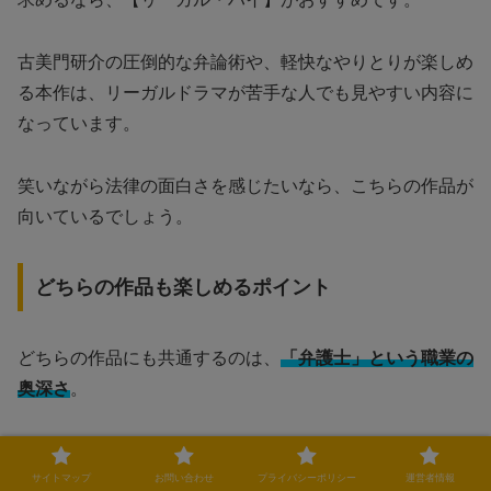
古美門研介の圧倒的な弁論術や、軽快なやりとりが楽しめ
る本作は、リーガルドラマが苦手な人でも見やすい内容に
なっています。
笑いながら法律の面白さを感じたいなら、こちらの作品が
向いているでしょう。
どちらの作品も楽しめるポイント
どちらの作品にも共通するのは、
「弁護士」という職業の
奥深さ
。
法律を武器に戦う弁護士たちが、それぞれの価値観で法廷
に立つ姿は、どちらの作品でも大きな魅力となっていま
サイトマップ
お問い合わせ
プライバシーポリシー
運営者情報