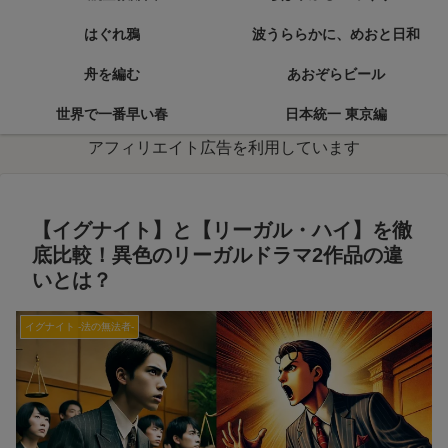
はぐれ鴉
波うららかに、めおと日和
舟を編む
あおぞらビール
世界で一番早い春
日本統一 東京編
アフィリエイト広告を利用しています
【イグナイト】と【リーガル・ハイ】を徹
底比較！異色のリーガルドラマ2作品の違
いとは？
イグナイト -法の無法者-