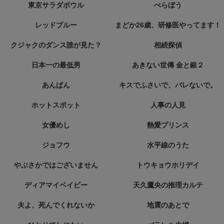
東京サラダボウル
べらぼう
レッドブルー
まどか26歳、研修医やってます！
クジャクのダンス誰が見た？
相続探偵
日本一の最低男
あきない世傳 金と銀２
あんぱん
キスでふさいで、バレないで。
ホットスポット
人事の人見
女優めし
熱愛プリンス
ジョフウ
水平線のうた
やぶさかではございません
トウキョウホリデイ
ディアマイベイビー
天久鷹央の推理カルテ
夫よ、死んでくれないか
地震のあとで