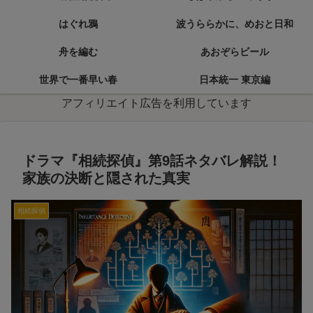
はぐれ鴉
波うららかに、めおと日和
舟を編む
あおぞらビール
世界で一番早い春
日本統一 東京編
アフィリエイト広告を利用しています
ドラマ『相続探偵』第9話ネタバレ解説！
家族の決断と隠された真実
相続探偵