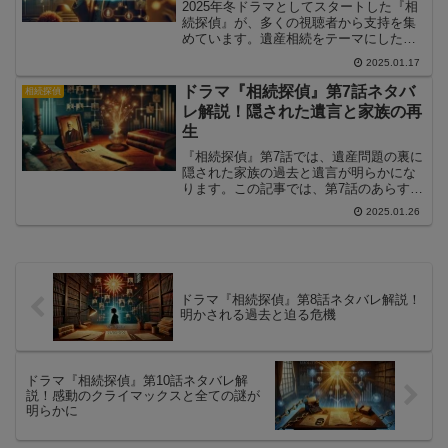
2025年冬ドラマとしてスタートした『相
続探偵』が、多くの視聴者から支持を集
めています。遺産相続をテーマにしたユ
ニークな設定や豪華キャスト陣の演技が
2025.01.17
話題を呼び、SNSでも注目されていま
す。この記事では、ドラマ『相続探偵』
ドラマ『相続探偵』第7話ネタバ
相続探偵
が人気を集めている理...
レ解説！隠された遺言と家族の再
生
『相続探偵』第7話では、遺産問題の裏に
隠された家族の過去と遺言が明らかにな
ります。この記事では、第7話のあらすじ
や解決の鍵、そして注目ポイントをネタ
2025.01.26
バレ解説付きでご紹介します。
ドラマ『相続探偵』第8話ネタバレ解説！
明かされる過去と迫る危機
ドラマ『相続探偵』第10話ネタバレ解
説！感動のクライマックスと全ての謎が
明らかに