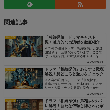
関連記事
「相続探偵」ドラマキャスト一
相続探偵
覧！魅力的な出演者を徹底紹介
2025年の注目ドラマ「相続探偵」が放送
開始され、話題を集めています。ここで
は「相続探偵」に出演するキャストを一
覧で紹介し、それぞれのキャラクターや
2025.01.06
見どころを解説します。ドラマをさらに
楽しむための情報満載です。
ドラマ『相続探偵』あらすじ徹底
相続探偵
解説！見どころと魅力をチェック
2025年の注目作、ドラマ『相続探偵』。
遺産相続をテーマにした本作は、ミステ
リーと人間ドラマを見事に融合させた新
感覚のストーリーが話題です。この記事
2025.01.07
では、『相続探偵』の詳しいあらすじや
見どころを解説し、ドラマの魅力をお伝
ドラマ『相続探偵』第2話ネタバ
相続探偵
えします。
レ解説！新たな依頼と隠された家