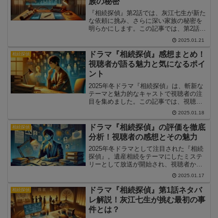
族の秘密
『相続探偵』第2話では、灰江七生が新た
な依頼に挑み、さらに深い家族の秘密を
明らかにします。この記事では、第2話の
あらすじや解決の鍵、そして注目ポイン
2025.01.21
トをネタバレ解説付きでご紹介します。
ドラマ『相続探偵』感想まとめ！
相続探偵
視聴者が語る魅力と気になるポイ
ント
2025年冬ドラマ『相続探偵』は、斬新な
テーマと魅力的なキャストで視聴者の注
目を集めました。この記事では、視聴者
の感想をもとに『相続探偵』の魅力と気
2025.01.18
になる点を振り返ります。
ドラマ『相続探偵』の評価を徹底
相続探偵
分析！視聴者の感想とその魅力
2025年冬ドラマとして注目された『相続
探偵』。遺産相続をテーマにしたミステ
リーとして放送が開始され、視聴者から
多くの感想が寄せられています。この記
2025.01.17
事では、視聴者から寄せられた評価を詳
しく分析し、『相続探偵』の魅力や課題
ドラマ『相続探偵』第1話ネタバ
相続探偵
について掘り下げます。
レ解説！灰江七生が挑む最初の事
件とは？