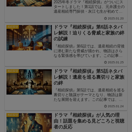
2025年冬ドラマ『相続探偵』がついにス
タートしました！第1話では、元弁護士の
遺産相続専門探偵・灰江七生が初めての
事件に挑む姿が描かれ、視聴者に強いイ
2025.01.20
ンパクトを与えました。この記事では、
第1話のあらすじや事件の詳細、そしてド
ドラマ『相続探偵』第6話ネタバ
相続探偵
ラマの見どころをネタバレ解説付きでご
レ解説！迫りくる脅威と家族の絆
紹介します。
の試練
『相続探偵』第6話では、遺産相続の背後
に潜む新たな脅威が描かれ、物語はさら
なる緊張感を帯びています。この記事で
は、第6話のあらすじや事件解決の鍵、そ
2025.01.25
して注目ポイントをネタバレ解説付きで
ご紹介します。
ドラマ『相続探偵』第5話ネタバ
相続探偵
レ解説！遺産を巡る裏切りと家族
の絆
『相続探偵』第5話では、遺産相続を巡る
裏切りと陰謀がテーマとなり、物語は新
たな展開を迎えます。この記事では、第5
話のあらすじや事件解決の鍵、そして注
2025.01.24
目のポイントをネタバレ解説でご紹介し
ます。
ドラマ『相続探偵』が人気の理
相続探偵
由！話題を集める見どころと視聴
者の反応