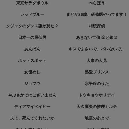
東京サラダボウル
べらぼう
レッドブルー
まどか26歳、研修医やってます！
クジャクのダンス誰が見た？
相続探偵
日本一の最低男
あきない世傳 金と銀２
あんぱん
キスでふさいで、バレないで。
ホットスポット
人事の人見
女優めし
熱愛プリンス
ジョフウ
水平線のうた
やぶさかではございません
トウキョウホリデイ
ディアマイベイビー
天久鷹央の推理カルテ
夫よ、死んでくれないか
地震のあとで