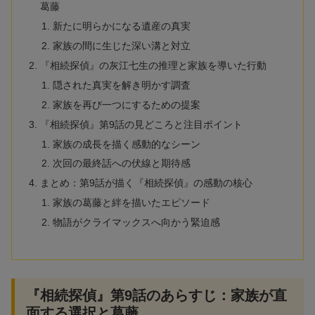
葛藤
新たに明らかになる遺産の真実
家族の間に生じた深い溝と対立
『相続探偵』の灰江七生の推理と家族を導いた行動
隠された真実を解き明かす調査
家族を再び一つにするための提案
『相続探偵』第9話の見どころと注目ポイント
家族の成長を描く感動的なシーン
次回の最終話への伏線と期待感
まとめ：第9話が描く『相続探偵』の感動の核心
家族の葛藤と絆を描いたエピソード
物語がクライマックスへ向かう緊迫感
『相続探偵』第9話のあらすじ：家族が直
面する選択と葛藤