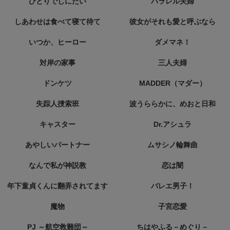
ひとりでしにたい
パラレル夫婦
しあわせは食べて寝て待て
彼女がそれも愛と呼ぶなら
いつか、ヒーロー
ダメマネ！
対岸の家事
三人夫婦
ドンケツ
MADDER（マダー）
失踪人捜索班
波うららかに、めおと日和
キャスター
Dr.アシュラ
あやしいパートナー
ムサシノ輪舞曲
なんで私が神説教
恋は闇
年下童貞くんに翻弄されてます
バレエ男子！
魔物
子宮恋愛
PJ ～航空救難団～
ちはやふる－めぐり－