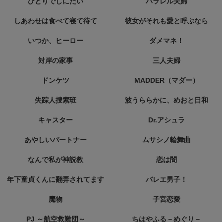
ひとりでしにたい
パラレル夫婦
しあわせは食べて寝て待て
彼女がそれも愛と呼ぶなら
いつか、ヒーロー
ダメマネ！
対岸の家事
三人夫婦
ドンケツ
MADDER（マダー）
失踪人捜索班
波うららかに、めおと日和
キャスター
Dr.アシュラ
あやしいパートナー
ムサシノ輪舞曲
なんで私が神説教
恋は闇
年下童貞くんに翻弄されてます
バレエ男子！
魔物
子宮恋愛
PJ ～航空救難団～
ちはやふる－めぐり－