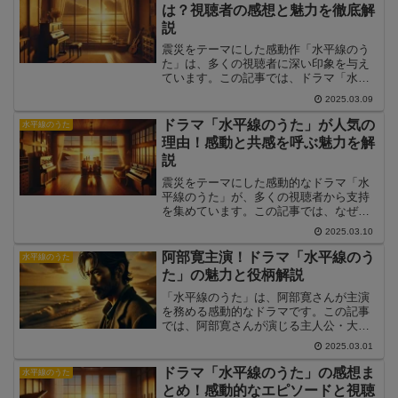
は？視聴者の感想と魅力を徹底解
説
震災をテーマにした感動作「水平線のう
た」は、多くの視聴者に深い印象を与え
ています。この記事では、ドラマ「水平
線のうた」の視聴者の感想や評価のポイ
2025.03.09
ント、そして作品の魅力について徹底解
説します。
ドラマ「水平線のうた」が人気の
水平線のうた
理由！感動と共感を呼ぶ魅力を解
説
震災をテーマにした感動的なドラマ「水
平線のうた」が、多くの視聴者から支持
を集めています。この記事では、なぜ
「水平線のうた」がこれほど人気を集め
2025.03.10
ているのか、その理由を詳しく解説しま
す。
阿部寛主演！ドラマ「水平線のう
水平線のうた
た」の魅力と役柄解説
「水平線のうた」は、阿部寛さんが主演
を務める感動的なドラマです。この記事
では、阿部寛さんが演じる主人公・大林
賢次の役柄や、彼がこの作品に込めた想
2025.03.01
いを詳しく解説します。
ドラマ「水平線のうた」の感想ま
水平線のうた
とめ！感動的なエピソードと視聴