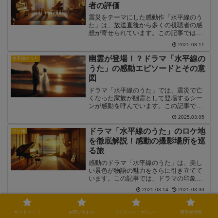
者の評価
震災をテーマにした感動作「水平線のう
た」は、放送直後から多くの視聴者の感
想が寄せられています。この記事では、
視聴者の感想をもとに「水平線のうた」
2025.03.11
の魅力を解説し、感動のポイントを振り
返ります。
幽霊が登場！？ドラマ「水平線の
水平線のうた
うた」の感動エピソードとその意
図
ドラマ「水平線のうた」では、震災で亡
くなった家族が幽霊として登場するシー
ンが感動を呼んでいます。この記事で
は、幽霊がどのように物語に影響を与え
2025.03.05
るのか、その意図と感動のポイントを詳
しく解説します。
ドラマ「水平線のうた」のロケ地
ロケ地
を徹底解説！感動の撮影場所を巡
る旅
感動のドラマ「水平線のうた」は、美し
い景色が物語の魅力をさらに引き立てて
います。この記事では、ドラマの印象的
な撮影場所を詳しく解説し、その魅力を
2025.03.14
2025.03.30
ご紹介します。
ドラマ「水平線のうた」が面白
水平線のうた
い！感動的なストーリーと魅力を
サイトマップ
お問い合わせ
プライバシーポリシー
運営者情報