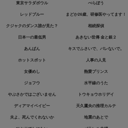
東京サラダボウル
べらぼう
レッドブルー
まどか26歳、研修医やってます！
クジャクのダンス誰が見た？
相続探偵
日本一の最低男
あきない世傳 金と銀２
あんぱん
キスでふさいで、バレないで。
ホットスポット
人事の人見
女優めし
熱愛プリンス
ジョフウ
水平線のうた
やぶさかではございません
トウキョウホリデイ
ディアマイベイビー
天久鷹央の推理カルテ
夫よ、死んでくれないか
地震のあとで