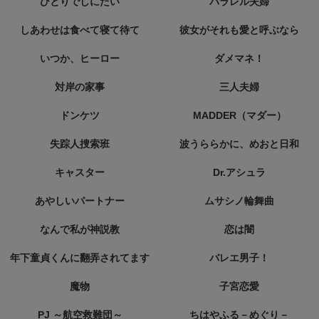
ひとりでしにたい
パラレル夫婦
しあわせは食べて寝て待て
彼女がそれも愛と呼ぶなら
いつか、ヒーロー
ダメマネ！
対岸の家事
三人夫婦
ドンケツ
MADDER（マダー）
失踪人捜索班
波うららかに、めおと日和
キャスター
Dr.アシュラ
あやしいパートナー
ムサシノ輪舞曲
なんで私が神説教
恋は闇
年下童貞くんに翻弄されてます
バレエ男子！
魔物
子宮恋愛
PJ ～航空救難団～
ちはやふる－めぐり－