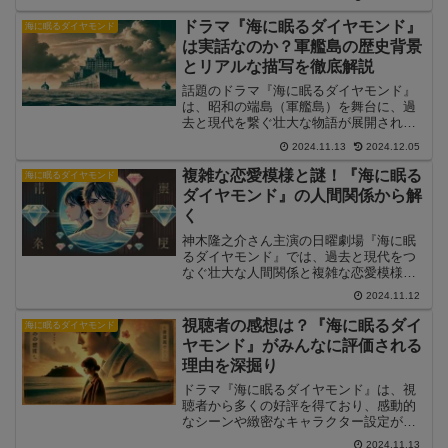
され、視聴者は次々に提示される謎に引
き込まれていきます。本記事では、キャ
ドラマ『海に眠るダイヤモンド』
海に眠るダイヤモンド
ラクターの関係性や物語に隠された謎を
は実話なのか？軍艦島の歴史背景
徹底的に考察し、「海に眠るダイヤモン
とリアルな描写を徹底解説
ド」の魅力に迫ります。
話題のドラマ『海に眠るダイヤモンド』
は、昭和の端島（軍艦島）を舞台に、過
去と現代を繋ぐ壮大な物語が展開されて
います。本作は実話ではありませんが、
2024.11.13
2024.12.05
端島の歴史背景をもとにしたフィクショ
ンで、リアリティのある映像とストーリ
複雑な恋愛模様と謎！『海に眠る
海に眠るダイヤモンド
ーが視聴者を惹きつけています。この記
ダイヤモンド』の人間関係から解
事では、ドラマに描かれる端島の歴史
く
や、島の生活、過酷な労働環境について
詳しく解説していきます。
神木隆之介さん主演の日曜劇場『海に眠
るダイヤモンド』では、過去と現代をつ
なぐ壮大な人間関係と複雑な恋愛模様が
描かれています。端島での恋愛の交錯や
2024.11.12
秘められた思いが、視聴者の心を引きつ
け、多くの考察が飛び交う中で物語が進
視聴者の感想は？『海に眠るダイ
海に眠るダイヤモンド
展しています。本記事では、複雑に絡み
ヤモンド』がみんなに評価される
合うキャラクターたちの関係性とその背
理由を深掘り
後に潜む謎について解説していきます。
ドラマ『海に眠るダイヤモンド』は、視
聴者から多くの好評を得ており、感動的
なシーンや緻密なキャラクター設定が評
価されています。神木隆之介さんの二役
2024.11.13