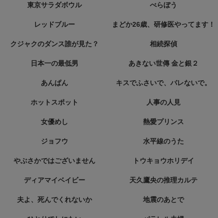
東京サラダボウル
べらぼう
レッドブルー
まどか26歳、研修医やってます！
クジャクのダンス誰が見た？
相続探偵
日本一の最低男
あきない世傳 金と銀２
あんぱん
キスでふさいで、バレないで。
ホットスポット
人事の人見
女優めし
熱愛プリンス
ジョフウ
水平線のうた
やぶさかではございません
トウキョウホリデイ
ディアマイベイビー
天久鷹央の推理カルテ
夫よ、死んでくれないか
地震のあとで