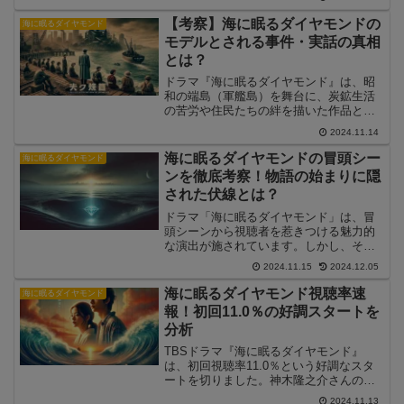
を通して、過去と現代が繋がる物語が魅
力的に描かれ、SNSでも話題です。本記
【考察】海に眠るダイヤモンドの
海に眠るダイヤモンド
事では、視聴者が感じた感想や評価のポ
モデルとされる事件・実話の真相
イントを深掘りし、なぜこのドラマが注
とは？
目されるのかを解説します。
ドラマ『海に眠るダイヤモンド』は、昭
和の端島（軍艦島）を舞台に、炭鉱生活
の苦労や住民たちの絆を描いた作品とし
て注目を集めています。端島の実話を背
2024.11.14
景にしつつ、フィクションとして独自の
物語が展開されているこのドラマには、
海に眠るダイヤモンドの冒頭シー
海に眠るダイヤモンド
当時の厳しい生活環境や人間模様が色濃
ンを徹底考察！物語の始まりに隠
く反映されています。今回は、このドラ
された伏線とは？
マに影響を与えた実際の事件や実話の背
景について、詳細に考察します。
ドラマ「海に眠るダイヤモンド」は、冒
頭シーンから視聴者を惹きつける魅力的
な演出が施されています。しかし、その
シーンには一見すると分かりにくい伏線
2024.11.15
2024.12.05
がいくつも隠されており、物語全体を理
解する鍵が詰まっています。本記事で
海に眠るダイヤモンド視聴率速
海に眠るダイヤモンド
は、冒頭シーンの詳細な解説と、そこに
報！初回11.0％の好調スタートを
秘められた伏線が物語にどう影響を与え
分析
るのかを徹底的に解説していきます。
TBSドラマ『海に眠るダイヤモンド』
は、初回視聴率11.0％という好調なスタ
ートを切りました。神木隆之介さんの二
役をはじめとする豪華キャストが話題を
2024.11.13