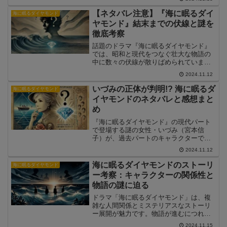
神木隆之介さんが一人二役で主人公を演
じ、視聴者を引き込む演技と感動的なシ
【ネタバレ注意】『海に眠るダイ
海に眠るダイヤモンド
ーンの数々が話題を呼んでいます。本記
ヤモンド』結末までの伏線と謎を
事では、原作や制作チームの背景、そし
徹底考察
て視聴者の心を揺さぶる感動のシーンを
ピックアップして紹介します。
話題のドラマ『海に眠るダイヤモンド』
では、昭和と現代をつなぐ壮大な物語の
中に数々の伏線が散りばめられていま
す。神木隆之介さん演じる鉄平の人生
2024.11.12
や、時代を超えた人物の関係性がどのよ
うに交差していくのか、その謎は視聴者
いづみの正体が判明!? 海に眠るダ
海に眠るダイヤモンド
を魅了しています。本記事では、物語の
イヤモンドのネタバレと感想まと
結末に至るまでに明かされる伏線と謎に
め
ついて徹底的に考察していきます。
『海に眠るダイヤモンド』の現代パート
で登場する謎の女性・いづみ（宮本信
子）が、過去パートのキャラクターであ
る百合子（土屋太鳳）と関係があるので
2024.11.12
はと話題になっています。今回の考察で
は、いづみが本当に百合子なのか、また
海に眠るダイヤモンドのストーリ
海に眠るダイヤモンド
物語の中で彼女の過去がどのように影響
ー考察：キャラクターの関係性と
を与えるのかを解説します。視聴者から
物語の謎に迫る
の感想も踏まえ、物語の謎が解き明かさ
れていく過程に迫ります。
ドラマ「海に眠るダイヤモンド」は、複
雑な人間関係とミステリアスなストーリ
ー展開が魅力です。物語が進むにつれ、
キャラクター同士の関係性が徐々に明か
2024.11.15