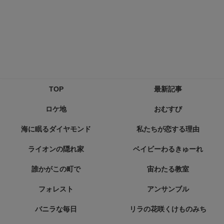
TOP
最新記事
ロケ地
おむすび
海に眠るダイヤモンド
私たちが恋する理由
ライオンの隠れ家
ベイビーわるきゅーれ
誰かがこの町で
宙わたる教室
フォレスト
アンサンブル
バニラな毎日
リラの花咲くけものみち