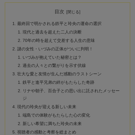
目次
最終回で明かされる鉄平と玲央の運命の選択
現代と過去を超えた二人の決断
70年の時を超えて交差する人生の意味
謎の女性・いづみの正体がついに判明！
いづみが抱えていた秘密とは？
過去の人々との繋がりを示す伏線
壮大な愛と友情が生んだ感動のラストシーン
鉄平と進平兄弟の絆がもたらした奇跡
リナや朝子、百合子との思い出に託されたメッセー
ジ
現代の玲央が迎える新しい未来
端島での体験がもたらした心の変化
新しい希望に満ちた玲央の未来
視聴者の感動と考察を総まとめ