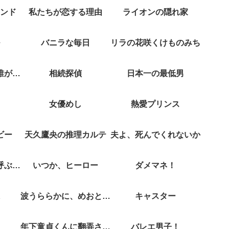
ンド
私たちが恋する理由
ライオンの隠れ家
バニラな毎日
リラの花咲くけものみち
クジャクのダンス誰が見た？
相続探偵
日本一の最低男
女優めし
熱愛プリンス
ビー
天久鷹央の推理カルテ
夫よ、死んでくれないか
彼女がそれも愛と呼ぶなら
いつか、ヒーロー
ダメマネ！
波うららかに、めおと日和
キャスター
年下童貞くんに翻弄されてます
バレエ男子！