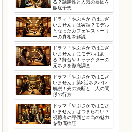
る？話題性と人気の要因を
徹底予想
ドラマ「やぶさかではござ
いません」は実話？モデル
となったカフェやストーリ
ーの真相を解説
ドラマ「やぶさかではござ
いません」にモデルはあ
る？舞台やキャラクターの
元ネタを徹底調査
ドラマ「やぶさかではござ
いません」第8話ネタバレ
解説！亮の決断と二人の関
係の行方
ドラマ「やぶさかではござ
いません」はつまらない？
視聴者の評価と本当の魅力
を徹底検証