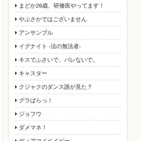
まどか26歳、研修医やってます！
やぶさかではございません
アンサンブル
イグナイト -法の無法者-
キスでふさいで、バレないで。
キャスター
クジャクのダンス誰が見た？
グラぱらっ！
ジョフウ
ダメマネ！