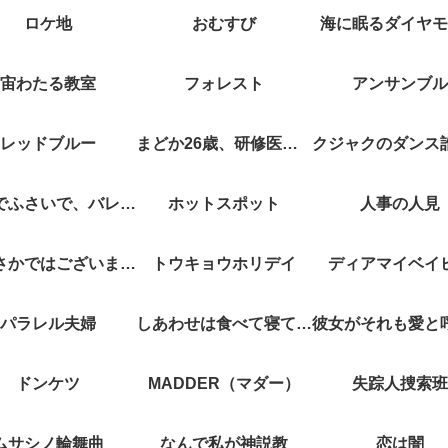
ロケ地
おむすび
海に眠るダイヤモ
宙わたる教室
フォレスト
アンサンブル
レッドブルー
まどか26歳、研修医やってます！
キスでふさいで、バレないで。
ホットスポット
人事の人見
やぶさかではございません
トウキョウホリデイ
ディアマイベイ
パラレル夫婦
しあわせは食べて寝て待て
ドンケツ
MADDER（マダー）
失踪人捜索班
ムサシノ輪舞曲
なんで私が神説教
恋は闇