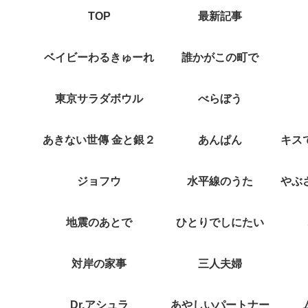
TOP
最新記事
ベイビーわるきゅーれ
誰かがこの町で
東京サラダボウル
べらぼう
あきない世傳 金と銀２
あんぱん
ジョフウ
水平線のうた
地震のあとで
ひとりでしにたい
対岸の家事
三人夫婦
Dr.アシュラ
あやしいパートナー