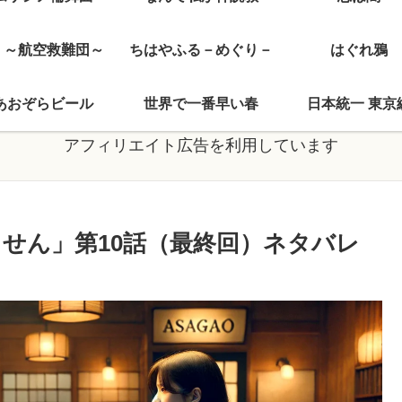
J ～航空救難団～
ちはやふる－めぐり－
はぐれ鴉
あおぞらビール
世界で一番早い春
日本統一 東京
アフィリエイト広告を利用しています
せん」第10話（最終回）ネタバレ