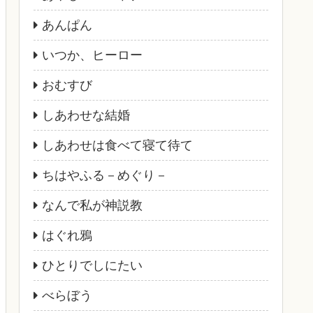
あんぱん
いつか、ヒーロー
おむすび
しあわせな結婚
しあわせは食べて寝て待て
ちはやふる－めぐり－
なんで私が神説教
はぐれ鴉
ひとりでしにたい
べらぼう