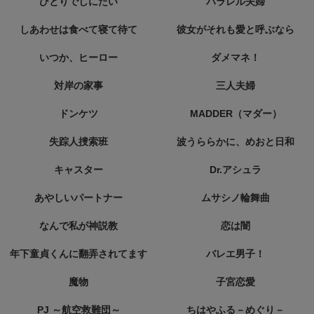
ひとりでしにたい
パラレル夫婦
しあわせは食べて寝て待て
彼女がそれも愛と呼ぶなら
いつか、ヒーロー
ダメマネ！
対岸の家事
三人夫婦
ドンケツ
MADDER（マダー）
失踪人捜索班
波うららかに、めおと日和
キャスター
Dr.アシュラ
あやしいパートナー
ムサシノ輪舞曲
なんで私が神説教
恋は闇
年下童貞くんに翻弄されてます
バレエ男子！
魔物
子宮恋愛
PJ ～航空救難団～
ちはやふる－めぐり－