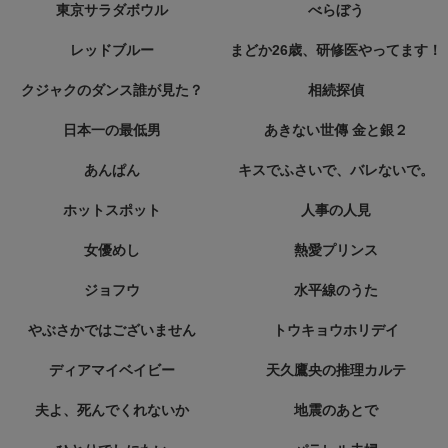
東京サラダボウル
べらぼう
レッドブルー
まどか26歳、研修医やってます！
クジャクのダンス誰が見た？
相続探偵
日本一の最低男
あきない世傳 金と銀２
あんぱん
キスでふさいで、バレないで。
ホットスポット
人事の人見
女優めし
熱愛プリンス
ジョフウ
水平線のうた
やぶさかではございません
トウキョウホリデイ
ディアマイベイビー
天久鷹央の推理カルテ
夫よ、死んでくれないか
地震のあとで