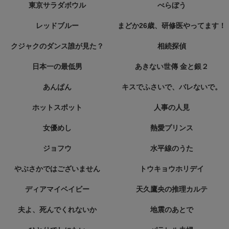
東京サラダボウル
べらぼう
レッドブルー
まどか26歳、研修医やってます！
クジャクのダンス誰が見た？
相続探偵
日本一の最低男
あきない世傳 金と銀２
あんぱん
キスでふさいで、バレないで。
ホットスポット
人事の人見
女優めし
熱愛プリンス
ジョフウ
水平線のうた
やぶさかではございません
トウキョウホリデイ
ディアマイベイビー
天久鷹央の推理カルテ
夫よ、死んでくれないか
地震のあとで