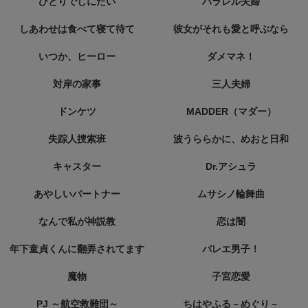
ひとりでしにたい
パラレル夫婦
しあわせは食べて寝て待て
彼女がそれも愛と呼ぶなら
いつか、ヒーロー
ダメマネ！
対岸の家事
三人夫婦
ドンケツ
MADDER（マダー）
失踪人捜索班
波うららかに、めおと日和
キャスター
Dr.アシュラ
あやしいパートナー
ムサシノ輪舞曲
なんで私が神説教
恋は闇
年下童貞くんに翻弄されてます
バレエ男子！
魔物
子宮恋愛
PJ ～航空救難団～
ちはやふる－めぐり－