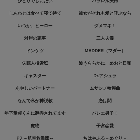
ひとりでしにたい
パラレル夫婦
しあわせは食べて寝て待て
彼女がそれも愛と呼ぶなら
いつか、ヒーロー
ダメマネ！
対岸の家事
三人夫婦
ドンケツ
MADDER（マダー）
失踪人捜索班
波うららかに、めおと日和
キャスター
Dr.アシュラ
あやしいパートナー
ムサシノ輪舞曲
なんで私が神説教
恋は闇
年下童貞くんに翻弄されてます
バレエ男子！
魔物
子宮恋愛
PJ ～航空救難団～
ちはやふる－めぐり－