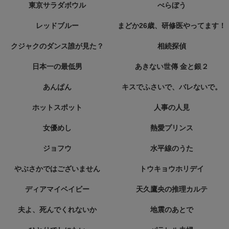
東京サラダボウル
べらぼう
レッドブルー
まどか26歳、研修医やってます！
クジャクのダンス誰が見た？
相続探偵
日本一の最低男
あきない世傳 金と銀２
あんぱん
キスでふさいで、バレないで。
ホットスポット
人事の人見
女優めし
熱愛プリンス
ジョフウ
水平線のうた
やぶさかではございません
トウキョウホリデイ
ディアマイベイビー
天久鷹央の推理カルテ
夫よ、死んでくれないか
地震のあとで