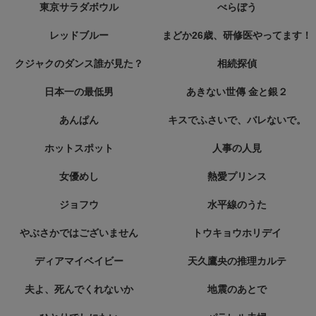
東京サラダボウル
べらぼう
レッドブルー
まどか26歳、研修医やってます！
クジャクのダンス誰が見た？
相続探偵
日本一の最低男
あきない世傳 金と銀２
あんぱん
キスでふさいで、バレないで。
ホットスポット
人事の人見
女優めし
熱愛プリンス
ジョフウ
水平線のうた
やぶさかではございません
トウキョウホリデイ
ディアマイベイビー
天久鷹央の推理カルテ
夫よ、死んでくれないか
地震のあとで