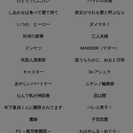
ひとりでしにたい
パラレル夫婦
しあわせは食べて寝て待て
彼女がそれも愛と呼ぶなら
いつか、ヒーロー
ダメマネ！
対岸の家事
三人夫婦
ドンケツ
MADDER（マダー）
失踪人捜索班
波うららかに、めおと日和
キャスター
Dr.アシュラ
あやしいパートナー
ムサシノ輪舞曲
なんで私が神説教
恋は闇
年下童貞くんに翻弄されてます
バレエ男子！
魔物
子宮恋愛
PJ ～航空救難団～
ちはやふる－めぐり－