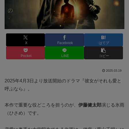
X
Facebook
はてブ
Pocket
LINE
コピー
2025.03.19
2025年4月3日より放送開始のドラマ『彼女がそれも愛と
呼ぶなら』。
本作で重要な役どころを担うのが、
伊藤健太郎
演じる氷雨
（ひさめ）です。