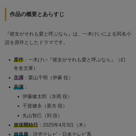
作品の概要とあらすじ
『彼女がそれも愛と呼ぶなら』は、一木けいによる同名小
説を原作としたドラマです。
原作
：一木けい『彼女がそれも愛と呼ぶなら』（幻
冬舎文庫）
主演
：栗山千明（伊麻 役）
共演
：
伊藤健太郎（氷雨 役）
千賀健永（亜夫 役）
丸山智己（到 役）
放送開始日
：2025年4月3日（木）
放送局
：読売テレビ・日本テレビ系