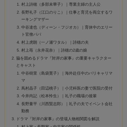
村上詩穂（多部未華子）｜専業主婦の主人公
長野礼子（江口のりこ）｜仕事と育児を両立するワ
ーキングマザー
中谷達也（ディーン・フジオカ）｜育休中のエリー
ト官僚パパ
村上虎朗（一ノ瀬ワタル）｜詩穂の夫
村上苺（永井花奈）｜詩穂の2歳の娘
脇を固めるドラマ『対岸の家事』の重要キャラクター
とキャスト
中谷樹里（島袋寛子）｜海外赴任中のバリキャリマ
マ
蔦村晶子（田辺桃子）｜小児科医の妻で医院の受付
今井尚記（松本怜生）｜礼子の職場の後輩
長野量平（川西賢志郎）｜礼子の夫でイベント会社
勤務
ドラマ『対岸の家事』の登場人物相関図を解説
村上家・長野家・中谷家の関係性