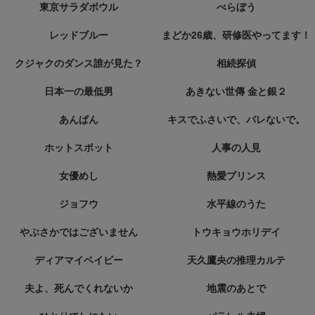
東京サラダボウル
べらぼう
レッドブルー
まどか26歳、研修医やってます！
クジャクのダンス誰が見た？
相続探偵
日本一の最低男
あきない世傳 金と銀２
あんぱん
キスでふさいで、バレないで。
ホットスポット
人事の人見
女優めし
熱愛プリンス
ジョフウ
水平線のうた
やぶさかではございません
トウキョウホリデイ
ディアマイベイビー
天久鷹央の推理カルテ
夫よ、死んでくれないか
地震のあとで