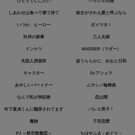
ひとりでしにたい
パラレル夫婦
しあわせは食べて寝て待て
彼女がそれも愛と呼ぶなら
いつか、ヒーロー
ダメマネ！
対岸の家事
三人夫婦
ドンケツ
MADDER（マダー）
失踪人捜索班
波うららかに、めおと日和
キャスター
Dr.アシュラ
あやしいパートナー
ムサシノ輪舞曲
なんで私が神説教
恋は闇
年下童貞くんに翻弄されてます
バレエ男子！
魔物
子宮恋愛
PJ ～航空救難団～
ちはやふる－めぐり－