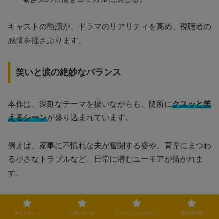
キャストの熱演が、ドラマのリアリティを高め、視聴者の
感情を揺さぶります。
笑いと涙の絶妙なバランス
本作は、深刻なテーマを扱いながらも、随所に
クスッと笑
えるシーン
が盛り込まれています。
例えば、家事に不慣れな夫が奮闘する姿や、育児にまつわ
る小さなトラブルなど、日常に潜むユーモアが描かれま
す。
その一方で、夫婦のすれ違いや、家事負担をめぐる葛藤な
ど、考えさせられるシーンも多数。
サイトマップ
お問い合わせ
プライバシーポリシー
運営者情報