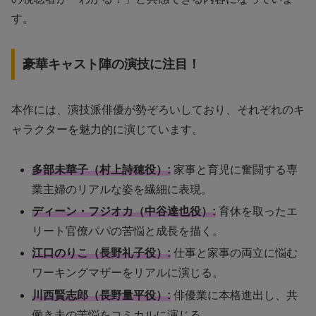
す。
豪華キャスト陣の演技に注目！
本作には、演技派俳優が勢ぞろいしており、それぞれのキ
ャラクターを魅力的に演じています。
多部未華子（村上詩穂役）:
家事と育児に奮闘する専
業主婦のリアルな姿を繊細に表現。
ディーン・フジオカ（中谷達也役）:
育休を取ったエ
リート官僚パパの苦悩と成長を描く。
江口のりこ（長野礼子役）:
仕事と家事の両立に悩む
ワーキングマザーをリアルに演じる。
川西賢志郎（長野量平役）:
俳優業に本格進出し、共
働き夫の苦悩をコミカルに演じる。