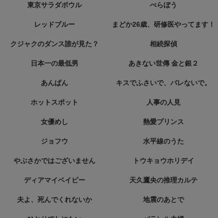
東京サラダボウル
べらぼう
レッドブルー
まどか26歳、研修医やってます！
クジャクのダンス誰が見た？
相続探偵
日本一の最低男
あきない世傳 金と銀２
あんぱん
キスでふさいで、バレないで。
ホットスポット
人事の人見
女優めし
熱愛プリンス
ジョフウ
水平線のうた
やぶさかではございません
トウキョウホリデイ
ディアマイベイビー
天久鷹央の推理カルテ
夫よ、死んでくれないか
地震のあとで