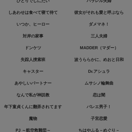
ひとりでしにたい
パラレル夫婦
しあわせは食べて寝て待て
彼女がそれも愛と呼ぶなら
いつか、ヒーロー
ダメマネ！
対岸の家事
三人夫婦
ドンケツ
MADDER（マダー）
失踪人捜索班
波うららかに、めおと日和
キャスター
Dr.アシュラ
あやしいパートナー
ムサシノ輪舞曲
なんで私が神説教
恋は闇
年下童貞くんに翻弄されてます
バレエ男子！
魔物
子宮恋愛
PJ ～航空救難団～
ちはやふる－めぐり－