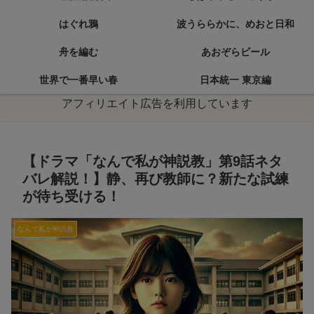
はぐれ鴉
波うららかに、めおと日和
舟を編む
あおぞらビール
世界で一番早い春
日本統一 東京編
アフィリエイト広告を利用しています
【ドラマ「なんで私が神説教」第9話ネタ
バレ解説！】静、再び教師に？新たな試練
が待ち受ける！
なんで私が神説教