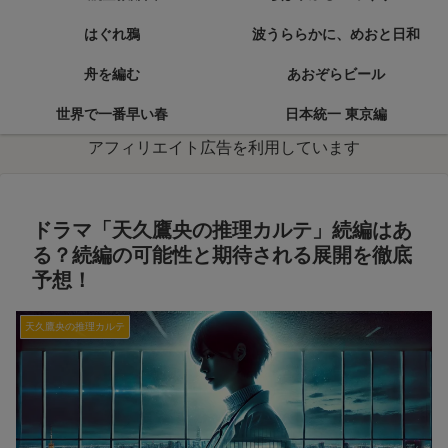
はぐれ鴉
波うららかに、めおと日和
舟を編む
あおぞらビール
世界で一番早い春
日本統一 東京編
アフィリエイト広告を利用しています
ドラマ「天久鷹央の推理カルテ」続編はあ
る？続編の可能性と期待される展開を徹底
予想！
天久鷹央の推理カルテ