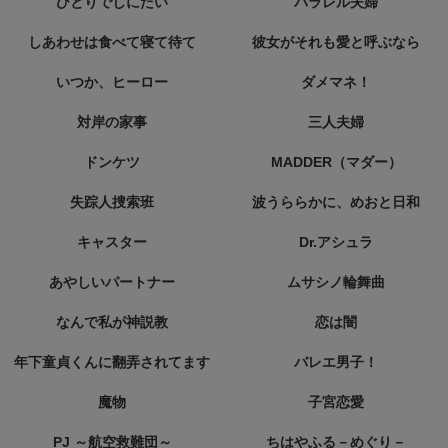
ひとりでしにたい
パラレル夫婦
しあわせは食べて寝て待て
彼女がそれも愛と呼ぶなら
いつか、ヒーロー
ダメマネ！
対岸の家事
三人夫婦
ドンケツ
MADDER（マダー）
失踪人捜索班
波うららかに、めおと日和
キャスター
Dr.アシュラ
あやしいパートナー
ムサシノ輪舞曲
なんで私が神説教
恋は闇
年下童貞くんに翻弄されてます
バレエ男子！
魔物
子宮恋愛
PJ ～航空救難団～
ちはやふる－めぐり－