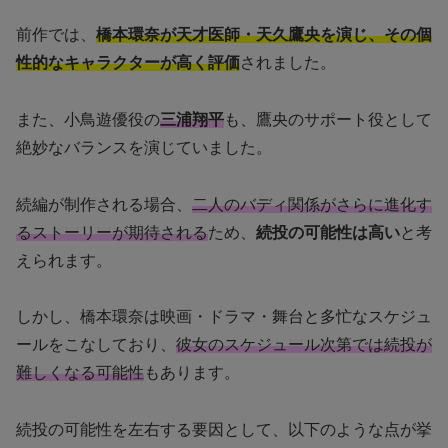
前作では、
橋本環奈が天才医師・天久鷹央を演じ、その個
性的なキャラクターが高く評価
されました。
また、小鳥遊優役の
三浦翔平
も、鷹央のサポート役として
絶妙なバランスを演じていました。
続編が制作される場合、
二人のバディ関係がさらに進化す
るストーリーが期待される
ため、
続投の可能性は高い
と考
えられます。
しかし、橋本環奈は映画・ドラマ・舞台と多忙なスケジュ
ールをこなしており、
彼女のスケジュール次第では続投が
難しくなる可能性
もあります。
続投の可能性を左右する要因として、以下のような点が挙