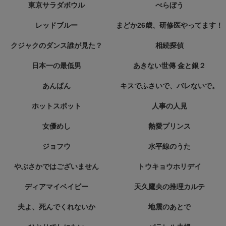
東京サラダボウル
べらぼう
レッドブルー
まどか26歳、研修医やってます！
クジャクのダンス誰が見た？
相続探偵
日本一の最低男
あきない世傳 金と銀２
あんぱん
キスでふさいで、バレないで。
ホットスポット
人事の人見
女優めし
熱愛プリンス
ジョフウ
水平線のうた
やぶさかではございません
トウキョウホリデイ
ディアマイベイビー
天久鷹央の推理カルテ
夫よ、死んでくれないか
地震のあとで