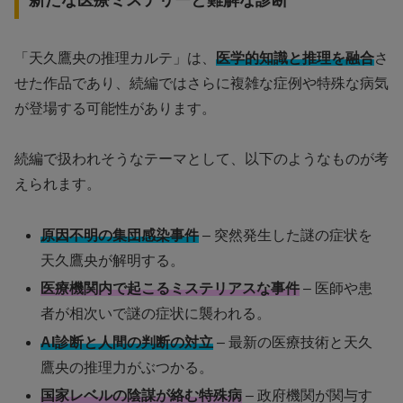
「天久鷹央の推理カルテ」は、
医学的知識と推理を融合
さ
せた作品であり、続編ではさらに複雑な症例や特殊な病気
が登場する可能性があります。
続編で扱われそうなテーマとして、以下のようなものが考
えられます。
原因不明の集団感染事件
– 突然発生した謎の症状を
天久鷹央が解明する。
医療機関内で起こるミステリアスな事件
– 医師や患
者が相次いで謎の症状に襲われる。
AI診断と人間の判断の対立
– 最新の医療技術と天久
鷹央の推理力がぶつかる。
国家レベルの陰謀が絡む特殊病
– 政府機関が関与す