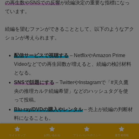
の再生数やSNSでの反響
が続編決定の重要な指標になっ
ています。
続編を望むファンができることとして、以下のようなアク
ションが考えられます。
配信サービスで視聴する
– NetflixやAmazon Prime
Videoなどでの再生回数が増えると、続編の検討材料
となる。
SNSで話題にする
– TwitterやInstagramで「#天久鷹
央の推理カルテ続編希望」などのハッシュタグを使
って投稿。
Blu-ray/DVDの購入やレンタル
– 売上が続編の判断材
料になることも。
公式へのリクエスト
– テレビ局や制作会社の問い合
サイトマップ
お問い合わせ
プライバシーポリシー
運営者情報
わせフォームに要望を送るのも一つの方法。