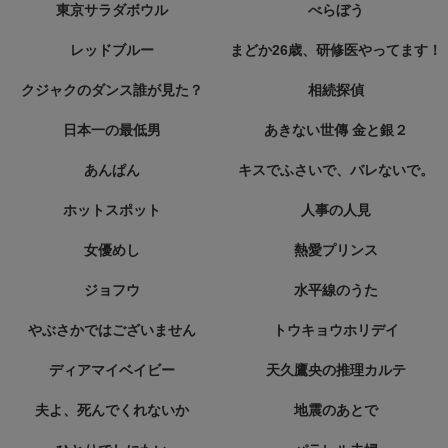
東京サラダボウル
べらぼう
レッドブルー
まどか26歳、研修医やってます！
クジャクのダンス誰が見た？
相続探偵
日本一の最低男
あきない世傳 金と銀２
あんぱん
キスでふさいで、バレないで。
ホットスポット
人事の人見
女優めし
熱愛プリンス
ジョフウ
水平線のうた
やぶさかではございません
トウキョウホリデイ
ディアマイベイビー
天久鷹央の推理カルテ
夫よ、死んでくれないか
地震のあとで