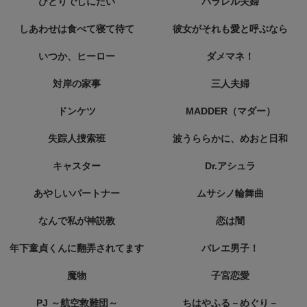
ひとりでしにたい
パラレル夫婦
しあわせは食べて寝て待て
彼女がそれも愛と呼ぶなら
いつか、ヒーロー
ダメマネ！
対岸の家事
三人夫婦
ドンケツ
MADDER（マダー）
失踪人捜索班
波うららかに、めおと日和
キャスター
Dr.アシュラ
あやしいパートナー
ムサシノ輪舞曲
なんで私が神説教
恋は闇
年下童貞くんに翻弄されてます
バレエ男子！
魔物
子宮恋愛
PJ ～航空救難団～
ちはやふる－めぐり－