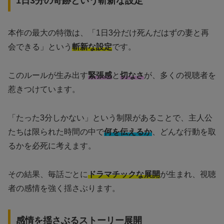
1日3分の奇跡という斬新な設定
本作の最大の特徴は、「1日3分だけ死んだはずの妻と再
会できる」という
斬新な設定
です。
このルールが生み出す
緊張感
と
切なさ
が、多くの視聴者を
惹きつけています。
「たった3分しかない」という制限があることで、主人公
たちは限られた時間の中で
何を伝えるか
、どんな行動を取
るかを必死に考えます。
その結果、毎話ごとに
ドラマチックな展開
が生まれ、視聴
者の感情を強く揺さぶります。
感情を揺さぶるストーリー展開