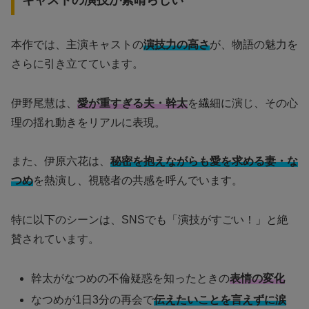
本作では、主演キャストの
演技力の高さ
が、物語の魅力を
さらに引き立てています。
伊野尾慧は、
愛が重すぎる夫・幹太
を繊細に演じ、その心
理の揺れ動きをリアルに表現。
また、伊原六花は、
秘密を抱えながらも愛を求める妻・な
つめ
を熱演し、視聴者の共感を呼んでいます。
特に以下のシーンは、SNSでも「演技がすごい！」と絶
賛されています。
幹太がなつめの不倫疑惑を知ったときの
表情の変化
なつめが1日3分の再会で
伝えたいことを言えずに涙