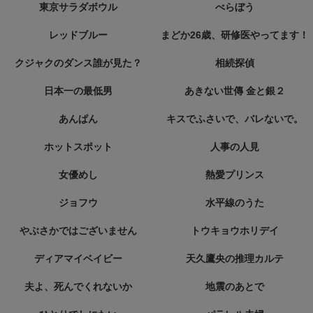
東京サラダボウル
べらぼう
レッドブルー
まどか26歳、研修医やってます！
クジャクのダンス誰が見た？
相続探偵
日本一の最低男
あきない世傳 金と銀２
あんぱん
キスでふさいで、バレないで。
ホットスポット
人事の人見
女優めし
熱愛プリンス
ジョフウ
水平線のうた
やぶさかではございません
トウキョウホリデイ
ディアマイベイビー
天久鷹央の推理カルテ
夫よ、死んでくれないか
地震のあとで