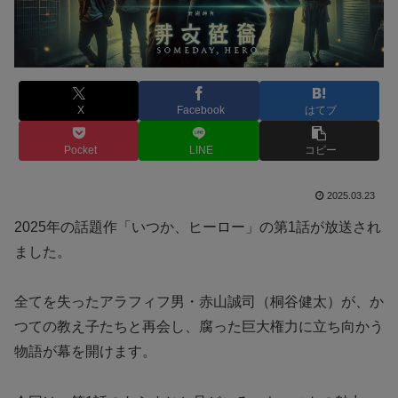
X
Facebook
はてブ
Pocket
LINE
コピー
2025.03.23
2025年の話題作「いつか、ヒーロー」の第1話が放送され
ました。
全てを失ったアラフィフ男・赤山誠司（桐谷健太）が、か
つての教え子たちと再会し、腐った巨大権力に立ち向かう
物語が幕を開けます。