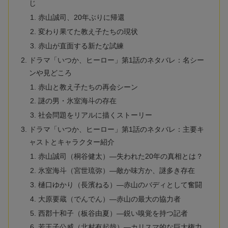
じ
赤山誠司、20年ぶりに帰還
変わり果てた教え子たちの現状
赤山が直面する新たな試練
ドラマ「いつか、ヒーロー」第1話のネタバレ：名シー
ンや見どころ
赤山と教え子たちの再会シーン
謎の男・氷室海斗の存在
社会問題をリアルに描くストーリー
ドラマ「いつか、ヒーロー」第1話のネタバレ：主要キ
ャストとキャラクター紹介
赤山誠司（桐谷健太）—失われた20年の真相とは？
氷室海斗（宮世琉弥）—敵か味方か、謎多き存在
樋口ゆかり（長濱ねる）—赤山のバディとして奮闘
大原要蔵（でんでん）—赤山の最大の協力者
西郡十和子（板谷由夏）—鋭い嗅覚を持つ記者
若王子公威（北村有起哉）—カリスマ的な巨大権力