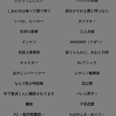
ひとりでしにたい
パラレル夫婦
しあわせは食べて寝て待て
彼女がそれも愛と呼ぶなら
いつか、ヒーロー
ダメマネ！
対岸の家事
三人夫婦
ドンケツ
MADDER（マダー）
失踪人捜索班
波うららかに、めおと日和
キャスター
Dr.アシュラ
あやしいパートナー
ムサシノ輪舞曲
なんで私が神説教
恋は闇
年下童貞くんに翻弄されてます
バレエ男子！
魔物
子宮恋愛
PJ ～航空救難団～
ちはやふる－めぐり－