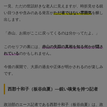
一見、ただの世話好きな老人に見えますが、時折見せる鋭
い目つきや含みのある発言が
ただ者ではない雰囲気
を醸し
出します。
「赤山、お前がここに戻ってくるのは分かってたよ。」
このセリフの裏には、
赤山の失踪の真相を知る何かが隠さ
れている
のかもしれません。
今後の展開で、大原の過去や正体が明かされるのが楽しみ
です。
西郡十和子（板谷由夏）—鋭い嗅覚を持つ記者
政治部のエース記者である西郡十和子（板谷由夏）は、政