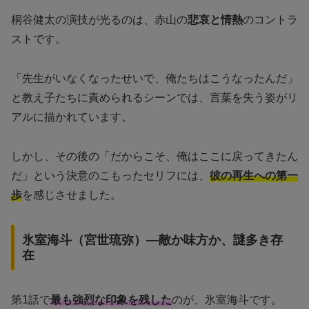
桐谷健太の演技が光るのは、赤山の
悲哀と情熱
のコントラ
ストです。
「先生がいなくなったせいで、俺たちはこうなったんだ」
と教え子たちに責められるシーンでは、言葉を失う姿がリ
アルに描かれています。
しかし、その後の「だからこそ、俺はここに戻ってきたん
だ」という決意のこもったセリフには、
彼の再生への第一
歩
を感じさせました。
氷室海斗（宮世琉弥）—敵か味方か、謎多き存
在
第1話で
最も強烈な印象を残した
のが、氷室海斗です。