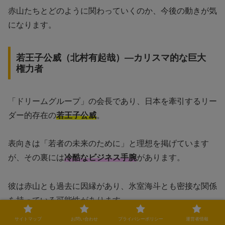
赤山たちとどのように関わっていくのか、今後の動きが気
になります。
若王子公威（北村有起哉）—カリスマ的な巨大
権力者
「ドリームグループ」の会長であり、日本を牽引するリー
ダー的存在の
若王子公威
。
表向きは「若者の未来のために」と理想を掲げています
が、その裏には
冷酷なビジネス手腕
があります。
彼は赤山とも過去に因縁があり、氷室海斗とも密接な関係
を持っている可能性があります。
サイトマップ
お問い合わせ
プライバシーポリシー
運営者情報