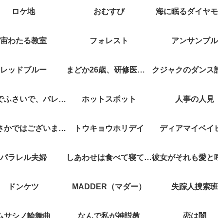
ロケ地
おむすび
海に眠るダイヤモ
宙わたる教室
フォレスト
アンサンブル
レッドブルー
まどか26歳、研修医やってます！
キスでふさいで、バレないで。
ホットスポット
人事の人見
やぶさかではございません
トウキョウホリデイ
ディアマイベイ
パラレル夫婦
しあわせは食べて寝て待て
ドンケツ
MADDER（マダー）
失踪人捜索班
ムサシノ輪舞曲
なんで私が神説教
恋は闇