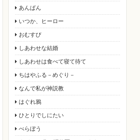
あんぱん
いつか、ヒーロー
おむすび
しあわせな結婚
しあわせは食べて寝て待て
ちはやふる－めぐり－
なんで私が神説教
はぐれ鴉
ひとりでしにたい
べらぼう