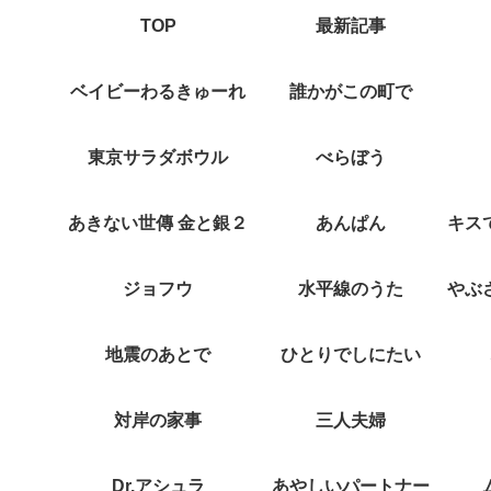
TOP
最新記事
ベイビーわるきゅーれ
誰かがこの町で
東京サラダボウル
べらぼう
あきない世傳 金と銀２
あんぱん
ジョフウ
水平線のうた
地震のあとで
ひとりでしにたい
対岸の家事
三人夫婦
Dr.アシュラ
あやしいパートナー