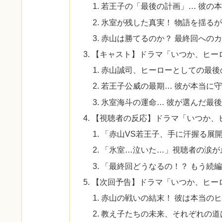
若王子の「最後の計画」… 彼の
氷室が残した真実！ 物語を揺る
赤山は勝てるのか？ 最終回への
【キャスト】ドラマ「いつか、ヒー
赤山誠司、ヒーローとしての最後
若王子公威の最期… 彼が本当に
氷室海斗の運命… 彼が選んだ最
【視聴者の反応】ドラマ「いつか、
「赤山VS若王子、手に汗握る展
「氷室…泣いた…」視聴者の涙が
「最終回どうなるの！？ もう続
【次回予告】ドラマ「いつか、ヒー
赤山の戦いの結末！ 彼は本当の
教え子たちの未来、それぞれの道