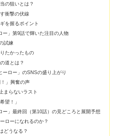
本当の狙いとは？
がす衝撃の伏線
カギを握るポイント
ロー」第9話で輝いた注目の人物
の試練
守りたかったもの
後の道とは？
ヒーロー」のSNSの盛り上がり
開！」興奮の声
止まらないラスト
編希望！」
ロー」最終回（第10話）の見どころと展開予想
ヒーローになれるのか？
はどうなる？