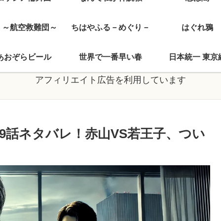
J ～航空救難団～
ちはやふる－めぐり－
はぐれ鴉
あおぞらビール
世界で一番早い春
日本統一 東京
アフィリエイト広告を利用しています
9話ネタバレ！赤山VS若王子、つい