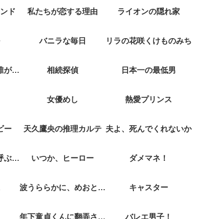
ンド
私たちが恋する理由
ライオンの隠れ家
バニラな毎日
リラの花咲くけものみち
クジャクのダンス誰が見た？
相続探偵
日本一の最低男
女優めし
熱愛プリンス
ビー
天久鷹央の推理カルテ
夫よ、死んでくれないか
彼女がそれも愛と呼ぶなら
いつか、ヒーロー
ダメマネ！
波うららかに、めおと日和
キャスター
年下童貞くんに翻弄されてます
バレエ男子！