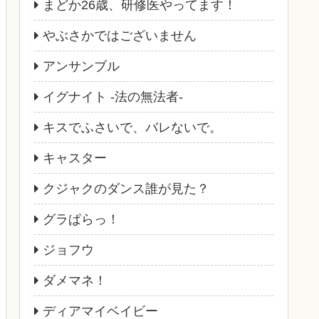
まどか26歳、研修医やってます！
やぶさかではございません
アンサンブル
イグナイト -法の無法者-
キスでふさいで、バレないで。
キャスター
クジャクのダンス誰が見た？
グラぱらっ！
ジョフウ
ダメマネ！
ディアマイベイビー