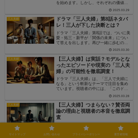
を始めます。しかし、それぞれの価値観
や恋愛観の違いが浮き彫りになり、早く
2025.03.29
も波乱の展開に。本記事では、第2話のあ
らすじや見どころ、今後のストーリーの
ドラマ「三人夫婦」第8話ネタバ
三人夫婦
展開を詳しく解説します。
レ！三人が下した決断とは？
ドラマ「三人夫婦」第8話では、ついに美
愛・拓三・新平が「関係の未来」につい
て答えを出します。再び一緒に歩むの
か、それとも別々の道を選ぶのか…。三
2025.03.30
人の選択は、それぞれの「本当の幸せ」
を見つめたものとなりました。視聴者の
【三人夫婦】は実話？モデルとな
三人夫婦
間でも「三人の決断が気になる！」と話
ったエピソードや現実の「三人夫
題沸騰！本記事では、第8話のあらすじや
婦」の可能性を徹底調査！
見どころ、SNSでの反応、そして今後の
展開予想を詳しく解説します。
ドラマ『三人夫婦』は、「三人で夫婦に
なる」という斬新なテーマで注目を集め
ています。視聴者の中には、「このドラ
マは実話が元になっているの？」と気に
2025.03.28
なっている人も多いようです。実際に、
日本や海外では「三人夫婦」のような関
【三人夫婦】つまらない？賛否両
三人夫婦
係が存在するのか、モデルとなった実話
論の理由と視聴者の本音を徹底調
はあるのかを調査しました。この記事で
査
は、ドラマの元ネタや現実の「三人夫
婦」の可能性について詳しく解説してい
ドラマ『三人夫婦』は「面白い！」と話
きます！
題になる一方で、一部の視聴者からは
「つまらない」という声も上がっていま
サイトマップ
お問い合わせ
プライバシーポリシー
運営者情報