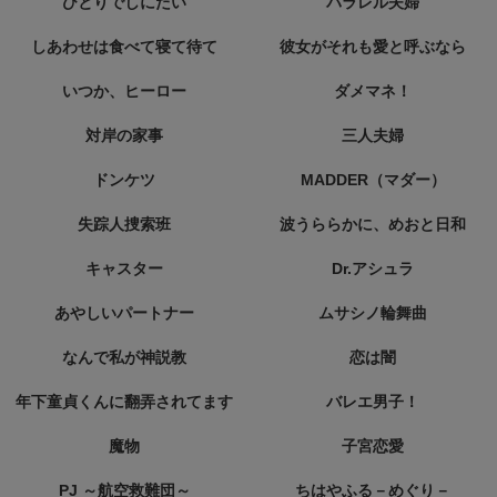
ひとりでしにたい
パラレル夫婦
しあわせは食べて寝て待て
彼女がそれも愛と呼ぶなら
いつか、ヒーロー
ダメマネ！
対岸の家事
三人夫婦
ドンケツ
MADDER（マダー）
失踪人捜索班
波うららかに、めおと日和
キャスター
Dr.アシュラ
あやしいパートナー
ムサシノ輪舞曲
なんで私が神説教
恋は闇
年下童貞くんに翻弄されてます
バレエ男子！
魔物
子宮恋愛
PJ ～航空救難団～
ちはやふる－めぐり－