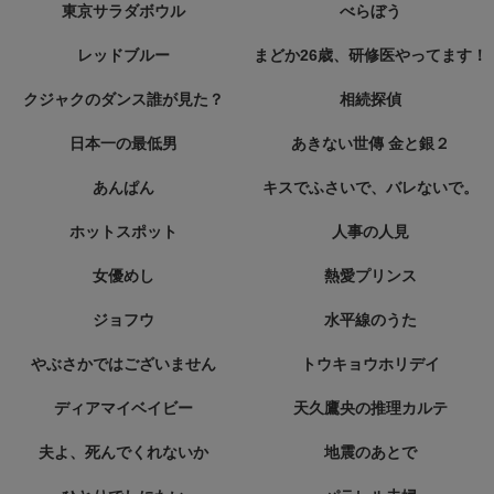
東京サラダボウル
べらぼう
レッドブルー
まどか26歳、研修医やってます！
クジャクのダンス誰が見た？
相続探偵
日本一の最低男
あきない世傳 金と銀２
あんぱん
キスでふさいで、バレないで。
ホットスポット
人事の人見
女優めし
熱愛プリンス
ジョフウ
水平線のうた
やぶさかではございません
トウキョウホリデイ
ディアマイベイビー
天久鷹央の推理カルテ
夫よ、死んでくれないか
地震のあとで