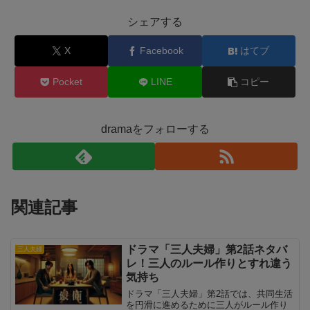
シェアする
X
Facebook
はてブ
Pocket
LINE
コピー
dramaをフォローする
関連記事
ドラマ「三人夫婦」第2話ネタバ
三人夫婦
レ！三人のルール作りとすれ違う
気持ち
ドラマ「三人夫婦」第2話では、共同生活
を円滑に進めるために三人がルール作り