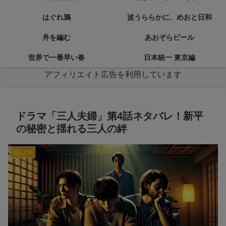
はぐれ鴉
波うららかに、めおと日和
舟を編む
あおぞらビール
世界で一番早い春
日本統一 東京編
アフィリエイト広告を利用しています
ドラマ「三人夫婦」第4話ネタバレ！新平
の秘密と揺れる三人の絆
三人夫婦