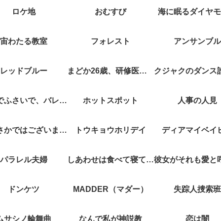
ロケ地
おむすび
海に眠るダイヤモ
宙わたる教室
フォレスト
アンサンブル
レッドブルー
まどか26歳、研修医やってます！
キスでふさいで、バレないで。
ホットスポット
人事の人見
やぶさかではございません
トウキョウホリデイ
ディアマイベイ
パラレル夫婦
しあわせは食べて寝て待て
ドンケツ
MADDER（マダー）
失踪人捜索班
ムサシノ輪舞曲
なんで私が神説教
恋は闇