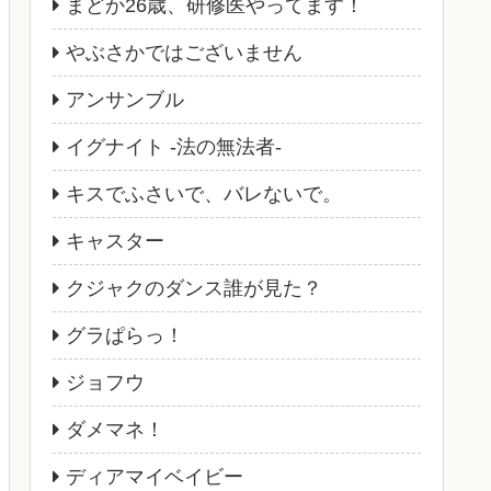
まどか26歳、研修医やってます！
やぶさかではございません
アンサンブル
イグナイト -法の無法者-
キスでふさいで、バレないで。
キャスター
クジャクのダンス誰が見た？
グラぱらっ！
ジョフウ
ダメマネ！
ディアマイベイビー