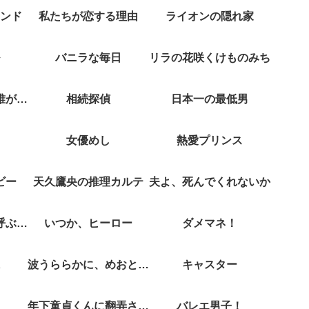
ンド
私たちが恋する理由
ライオンの隠れ家
バニラな毎日
リラの花咲くけものみち
クジャクのダンス誰が見た？
相続探偵
日本一の最低男
女優めし
熱愛プリンス
ビー
天久鷹央の推理カルテ
夫よ、死んでくれないか
彼女がそれも愛と呼ぶなら
いつか、ヒーロー
ダメマネ！
波うららかに、めおと日和
キャスター
年下童貞くんに翻弄されてます
バレエ男子！