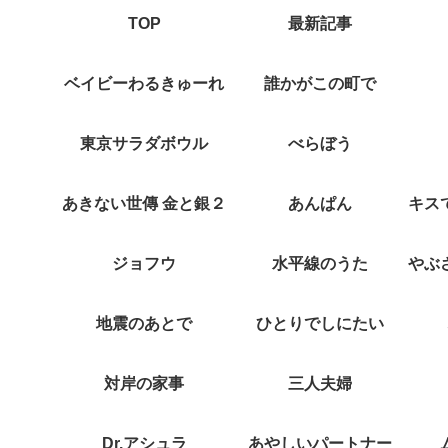
TOP
最新記事
ベイビーわるきゅーれ
誰かがこの町で
東京サラダボウル
べらぼう
あきない世傳 金と銀２
あんぱん
ジョフウ
水平線のうた
地震のあとで
ひとりでしにたい
対岸の家事
三人夫婦
Dr.アシュラ
あやしいパートナー