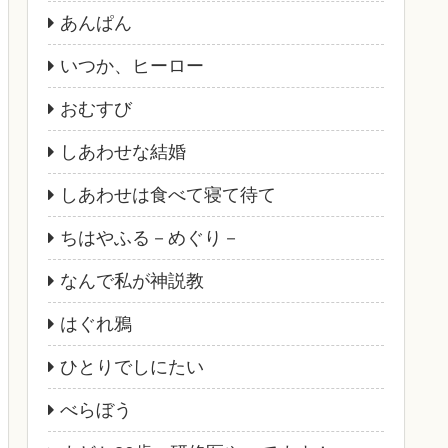
あんぱん
いつか、ヒーロー
おむすび
しあわせな結婚
しあわせは食べて寝て待て
ちはやふる－めぐり－
なんで私が神説教
はぐれ鴉
ひとりでしにたい
べらぼう