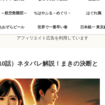
J ～航空救難団～
ちはやふる－めぐり－
はぐれ鴉
あおぞらビール
世界で一番早い春
日本統一 東京
アフィリエイト広告を利用しています
10話）ネタバレ解説！まきの決断と