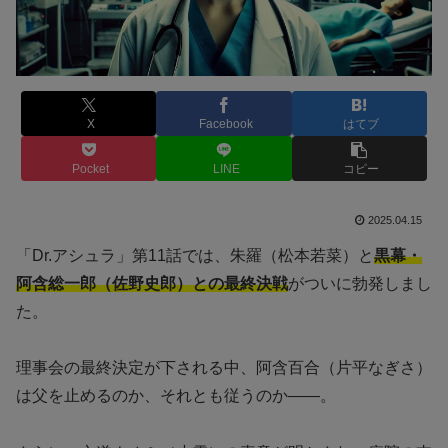
X
Facebook
はてブ
Pocket
LINE
コピー
2025.04.15
「Dr.アシュラ」第11話では、朱羅（松本若菜）と
黒幕・
阿含総一郎（佐野史郎）との最終決戦
がついに勃発しまし
た。
理事会の最終決定が下される中、阿含百合（片平なぎさ）
は父を止めるのか、それとも従うのか——。