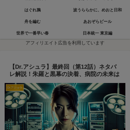
はぐれ鴉
波うららかに、めおと日和
舟を編む
あおぞらビール
世界で一番早い春
日本統一 東京編
アフィリエイト広告を利用しています
【Dr.アシュラ】最終回（第12話）ネタバ
レ解説！朱羅と黒幕の決着、病院の未来は
Dr.アシュラ