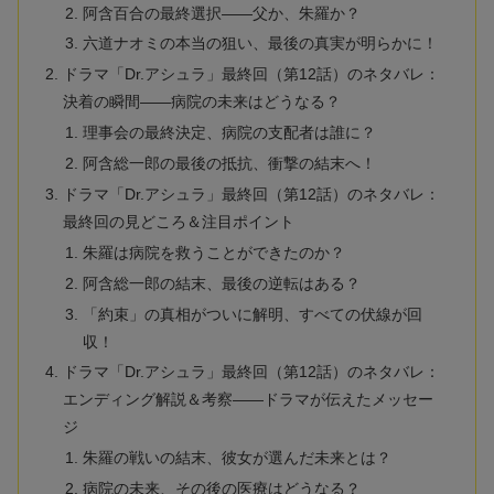
阿含百合の最終選択——父か、朱羅か？
六道ナオミの本当の狙い、最後の真実が明らかに！
ドラマ「Dr.アシュラ」最終回（第12話）のネタバレ：
決着の瞬間——病院の未来はどうなる？
理事会の最終決定、病院の支配者は誰に？
阿含総一郎の最後の抵抗、衝撃の結末へ！
ドラマ「Dr.アシュラ」最終回（第12話）のネタバレ：
最終回の見どころ＆注目ポイント
朱羅は病院を救うことができたのか？
阿含総一郎の結末、最後の逆転はある？
「約束」の真相がついに解明、すべての伏線が回
収！
ドラマ「Dr.アシュラ」最終回（第12話）のネタバレ：
エンディング解説＆考察——ドラマが伝えたメッセー
ジ
朱羅の戦いの結末、彼女が選んだ未来とは？
病院の未来、その後の医療はどうなる？