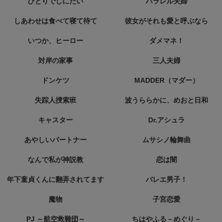
ひとりでしにたい
パラレル夫婦
しあわせは食べて寝て待て
彼女がそれも愛と呼ぶなら
いつか、ヒーロー
ダメマネ！
対岸の家事
三人夫婦
ドンケツ
MADDER（マダー）
失踪人捜索班
波うららかに、めおと日和
キャスター
Dr.アシュラ
あやしいパートナー
ムサシノ輪舞曲
なんで私が神説教
恋は闇
年下童貞くんに翻弄されてます
バレエ男子！
魔物
子宮恋愛
PJ ～航空救難団～
ちはやふる－めぐり－