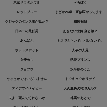
東京サラダボウル
べらぼう
レッドブルー
まどか26歳、研修医やってます！
クジャクのダンス誰が見た？
相続探偵
日本一の最低男
あきない世傳 金と銀２
あんぱん
キスでふさいで、バレないで。
ホットスポット
人事の人見
女優めし
熱愛プリンス
ジョフウ
水平線のうた
やぶさかではございません
トウキョウホリデイ
ディアマイベイビー
天久鷹央の推理カルテ
夫よ、死んでくれないか
地震のあとで