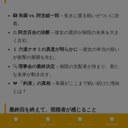
🏥
朱羅 vs. 阿含総一郎
– 長きに渡る戦いがついに決
着。
⚖️
阿含百合の決断
– 彼女の選択が病院の未来を大き
く左右。
💉
六道ナオミの真意が明らかに
– 彼女の本当の狙い
が衝撃の展開を生む。
🔍
理事会の最終決定
– 病院の支配者が決まり、新た
な未来が動き出す。
💔
「約束」の真相
– 朱羅がここまで戦い続けた理由
とは？
最終回を終えて、視聴者が感じること
サイトマップ
お問い合わせ
プライバシーポリシー
運営者情報