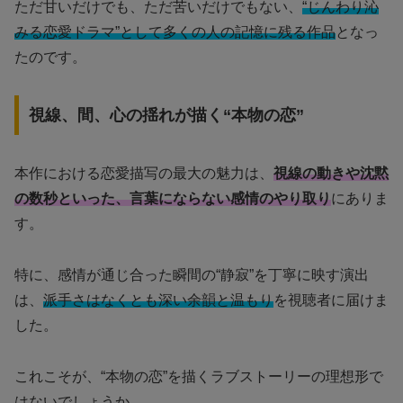
ただ甘いだけでも、ただ苦いだけでもない、
“じんわり沁
みる恋愛ドラマ”として多くの人の記憶に残る作品
となっ
たのです。
視線、間、心の揺れが描く“本物の恋”
本作における恋愛描写の最大の魅力は、
視線の動きや沈黙
の数秒といった、言葉にならない感情のやり取り
にありま
す。
特に、感情が通じ合った瞬間の“静寂”を丁寧に映す演出
は、
派手さはなくとも深い余韻と温もり
を視聴者に届けま
した。
これこそが、“本物の恋”を描くラブストーリーの理想形で
はないでしょうか。