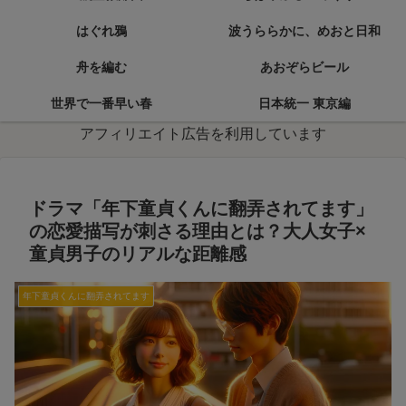
はぐれ鴉
波うららかに、めおと日和
舟を編む
あおぞらビール
世界で一番早い春
日本統一 東京編
アフィリエイト広告を利用しています
ドラマ「年下童貞くんに翻弄されてます」
の恋愛描写が刺さる理由とは？大人女子×
童貞男子のリアルな距離感
年下童貞くんに翻弄されてます