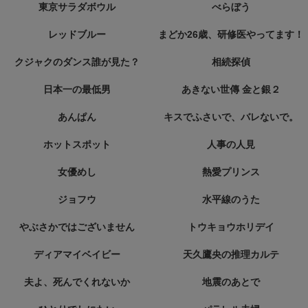
東京サラダボウル
べらぼう
レッドブルー
まどか26歳、研修医やってます！
クジャクのダンス誰が見た？
相続探偵
日本一の最低男
あきない世傳 金と銀２
あんぱん
キスでふさいで、バレないで。
ホットスポット
人事の人見
女優めし
熱愛プリンス
ジョフウ
水平線のうた
やぶさかではございません
トウキョウホリデイ
ディアマイベイビー
天久鷹央の推理カルテ
夫よ、死んでくれないか
地震のあとで