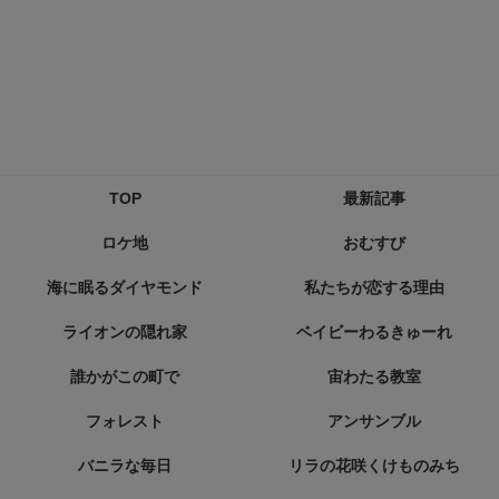
TOP
最新記事
ロケ地
おむすび
海に眠るダイヤモンド
私たちが恋する理由
ライオンの隠れ家
ベイビーわるきゅーれ
誰かがこの町で
宙わたる教室
フォレスト
アンサンブル
バニラな毎日
リラの花咲くけものみち