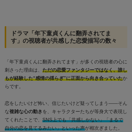
ドラマ「年下童貞くんに翻弄されてま
す」の視聴者が共感した恋愛描写の数々
「年下童貞くんに翻弄されてます」が多くの視聴者の心に
刺さった理由は、
ただの恋愛ファンタジーではなく、誰し
もが経験した“感情の揺らぎ”に正面から向き合っていた
か
らです。
恋をしたいけど怖い、信じたいけど疑ってしまう——そん
な
複雑な心の動き
を、キャラクターたちが等身大で表現し
てくれたことで、
SNS上でも「共感しかない」「まるで
自分の恋を見てるみたい」といった声
が相次ぎました。