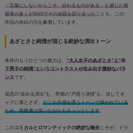
「言葉にしないからこそ、伝わるものがある」と感じた視
聴者の多くがSNSでその余韻を語り合った
ことも、この
作品の余白の力を象徴しています。
あざとさと純情が混じる絶妙な演出トーン
本作のもうひとつの魅力は、
“大人女子のあざとさ”と“年
下男子の純情”というコントラストが生み出す微妙なバラ
ンス
です。
花恋の“攻める演出”も、帝都の“戸惑う演技”も、決してギ
ャグに落とさず、
どこか共感を誘うトーンで描かれている
ため、視聴者は笑いながらもキュンとします
。
この
コミカルとロマンティックの絶妙な融合
こそが、ドラ