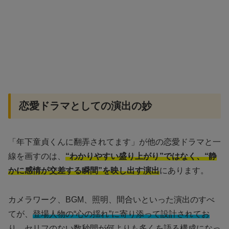
恋愛ドラマとしての演出の妙
「年下童貞くんに翻弄されてます」が他の恋愛ドラマと一
線を画すのは、
“わかりやすい盛り上がり”ではなく、“静
かに感情が交差する瞬間”を映し出す演出
にあります。
カメラワーク、BGM、照明、間合いといった演出のすべ
てが、
登場人物の“心の揺れ”に寄り添って設計されてお
り
、セリフのない数秒間が何よりも多くを語る構成になっ