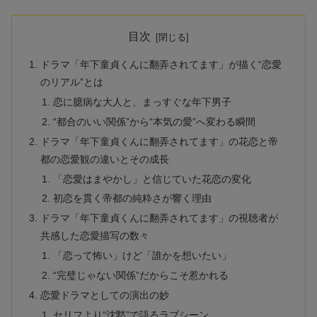
目次
ドラマ「年下童貞くんに翻弄されてます」が描く“恋愛
のリアル”とは
恋に臆病な大人と、まっすぐな年下男子
“都合のいい関係”から“本気の愛”へ変わる瞬間
ドラマ「年下童貞くんに翻弄されてます」の花恋と帝
都の恋愛観の違いとその成長
「恋愛はまやかし」と信じていた花恋の変化
初恋を貫く帝都の純粋さが響く理由
ドラマ「年下童貞くんに翻弄されてます」の視聴者が
共感した恋愛描写の数々
「恋って怖い」けど「誰かを想いたい」
“完璧じゃない関係”だからこそ惹かれる
恋愛ドラマとしての演出の妙
セリフより“沈黙”で語るラブシーン