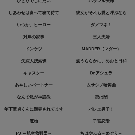
ひとりでしにたい
パラレル夫婦
しあわせは食べて寝て待て
彼女がそれも愛と呼ぶなら
いつか、ヒーロー
ダメマネ！
対岸の家事
三人夫婦
ドンケツ
MADDER（マダー）
失踪人捜索班
波うららかに、めおと日和
キャスター
Dr.アシュラ
あやしいパートナー
ムサシノ輪舞曲
なんで私が神説教
恋は闇
年下童貞くんに翻弄されてます
バレエ男子！
魔物
子宮恋愛
PJ ～航空救難団～
ちはやふる－めぐり－