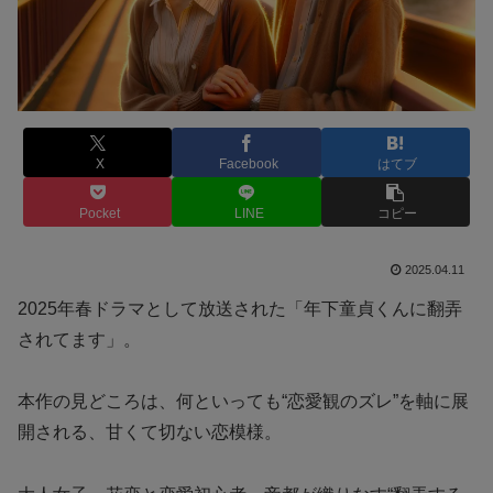
X
Facebook
はてブ
Pocket
LINE
コピー
2025.04.11
2025年春ドラマとして放送された「年下童貞くんに翻弄
されてます」。
本作の見どころは、何といっても“恋愛観のズレ”を軸に展
開される、甘くて切ない恋模様。