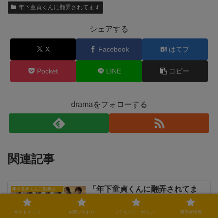
年下童貞くんに翻弄されてます
シェアする
X
Facebook
はてブ
Pocket
LINE
コピー
dramaをフォローする
関連記事
「年下童貞くんに翻弄されてま
年下童貞くんに翻弄されてます
す」ドラマキャスト一覧！主要登
場人物と配役を徹底紹介
サイトマップ
お問い合わせ
プライバシーポリシー
運営者情報