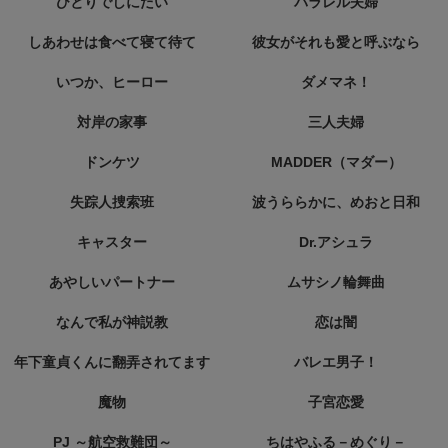
ひとりでしにたい
パラレル夫婦
しあわせは食べて寝て待て
彼女がそれも愛と呼ぶなら
いつか、ヒーロー
ダメマネ！
対岸の家事
三人夫婦
ドンケツ
MADDER（マダー）
失踪人捜索班
波うららかに、めおと日和
キャスター
Dr.アシュラ
あやしいパートナー
ムサシノ輪舞曲
なんで私が神説教
恋は闇
年下童貞くんに翻弄されてます
バレエ男子！
魔物
子宮恋愛
PJ ～航空救難団～
ちはやふる－めぐり－