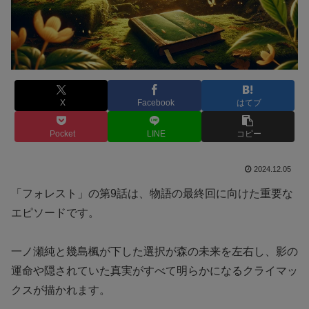
X
Facebook
はてブ
Pocket
LINE
コピー
2024.12.05
「フォレスト」の第9話は、物語の最終回に向けた重要な
エピソードです。
一ノ瀬純と幾島楓が下した選択が森の未来を左右し、影の
運命や隠されていた真実がすべて明らかになるクライマッ
クスが描かれます。