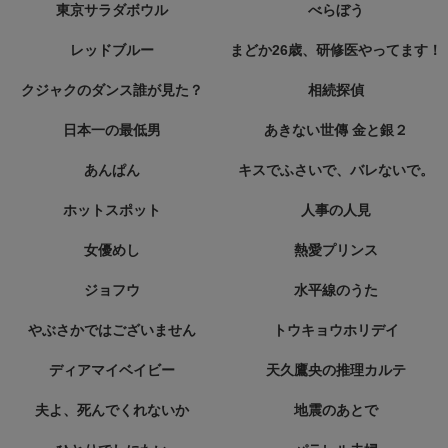
東京サラダボウル
べらぼう
レッドブルー
まどか26歳、研修医やってます！
クジャクのダンス誰が見た？
相続探偵
日本一の最低男
あきない世傳 金と銀２
あんぱん
キスでふさいで、バレないで。
ホットスポット
人事の人見
女優めし
熱愛プリンス
ジョフウ
水平線のうた
やぶさかではございません
トウキョウホリデイ
ディアマイベイビー
天久鷹央の推理カルテ
夫よ、死んでくれないか
地震のあとで