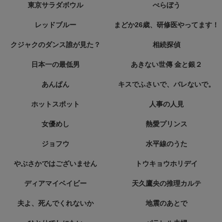
東京サラダボウル
べらぼう
レッドブルー
まどか26歳、研修医やってます！
クジャクのダンス誰が見た？
相続探偵
日本一の最低男
あきない世傳 金と銀２
あんぱん
キスでふさいで、バレないで。
ホットスポット
人事の人見
女優めし
熱愛プリンス
ジョフウ
水平線のうた
やぶさかではございません
トウキョウホリデイ
ディアマイベイビー
天久鷹央の推理カルテ
夫よ、死んでくれないか
地震のあとで