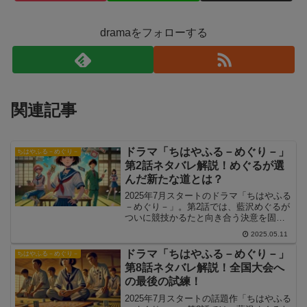
dramaをフォローする
関連記事
ドラマ「ちはやふる－めぐり－」
ちはやふる－めぐり－
第2話ネタバレ解説！めぐるが選
んだ新たな道とは？
2025年7月スタートのドラマ「ちはやふる
－めぐり－」。第2話では、藍沢めぐるが
ついに競技かるたと向き合う決意を固
め、物語が大きく動き始めます。この記
2025.05.11
事では、「ちはやふる－めぐり－」第2話
の詳しいネタバレを中心に、かるた部再
ドラマ「ちはやふる－めぐり－」
ちはやふる－めぐり－
建への一歩と新たな仲間たちの動向を徹
第8話ネタバレ解説！全国大会へ
底解説していきます！
の最後の試練！
2025年7月スタートの話題作「ちはやふる