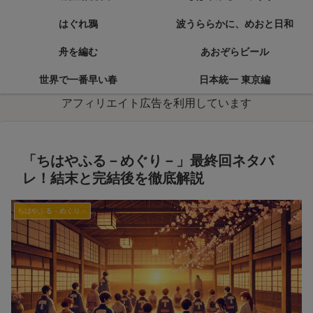
はぐれ鴉
波うららかに、めおと日和
舟を編む
あおぞらビール
世界で一番早い春
日本統一 東京編
アフィリエイト広告を利用しています
「ちはやふる－めぐり－」最終回ネタバ
レ！結末と完結後を徹底解説
ちはやふる－めぐり－