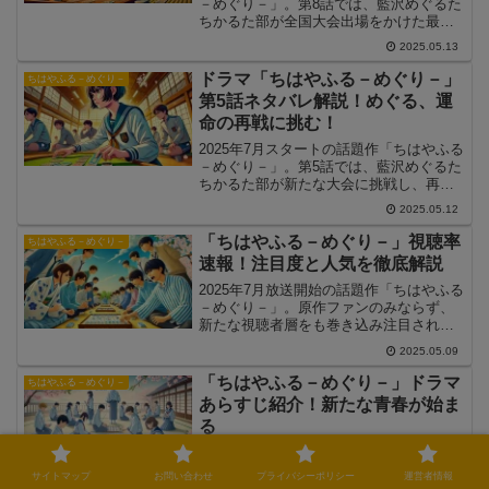
－めぐり－」。第8話では、藍沢めぐるた
ちかるた部が全国大会出場をかけた最終
決戦に挑みます。この記事では、「ちは
2025.05.13
やふる－めぐり－」第8話のあらすじとネ
タバレを中心に、めぐるたちの集大成と
ドラマ「ちはやふる－めぐり－」
ちはやふる－めぐり－
新たな試練を詳しく解説していきます！
第5話ネタバレ解説！めぐる、運
命の再戦に挑む！
2025年7月スタートの話題作「ちはやふる
－めぐり－」。第5話では、藍沢めぐるた
ちかるた部が新たな大会に挑戦し、再び
宿命のライバルたちとぶつかる展開が描
2025.05.12
かれます。この記事では、「ちはやふる
－めぐり－」第5話のあらすじとネタバレ
「ちはやふる－めぐり－」視聴率
ちはやふる－めぐり－
を中心に、めぐるたちの成長、絆、そし
速報！注目度と人気を徹底解説
て試練を徹底解説していきます！
2025年7月放送開始の話題作「ちはやふる
－めぐり－」。原作ファンのみならず、
新たな視聴者層をも巻き込み注目されて
います。この記事では、ドラマ「ちはや
2025.05.09
ふる－めぐり－」の視聴率動向や人気の
背景、今後の展開について詳しく解説し
「ちはやふる－めぐり－」ドラマ
ちはやふる－めぐり－
ていきます！
あらすじ紹介！新たな青春が始ま
る
2025年7月スタートの連続テレビドラマ
「ちはやふる－めぐり－」。原作・末次
サイトマップ
お問い合わせ
プライバシーポリシー
運営者情報
由紀先生とタッグを組み、オリジナルス