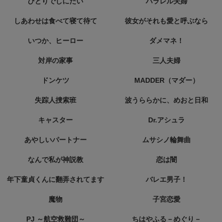
ひとりでしにたい
パラレル夫婦
しあわせは食べて寝て待て
彼女がそれも愛と呼ぶなら
いつか、ヒーロー
ダメマネ！
対岸の家事
三人夫婦
ドンケツ
MADDER（マダー）
失踪人捜索班
波うららかに、めおと日和
キャスター
Dr.アシュラ
あやしいパートナー
ムサシノ輪舞曲
なんで私が神説教
恋は闇
年下童貞くんに翻弄されてます
バレエ男子！
魔物
子宮恋愛
PJ ～航空救難団～
ちはやふる－めぐり－