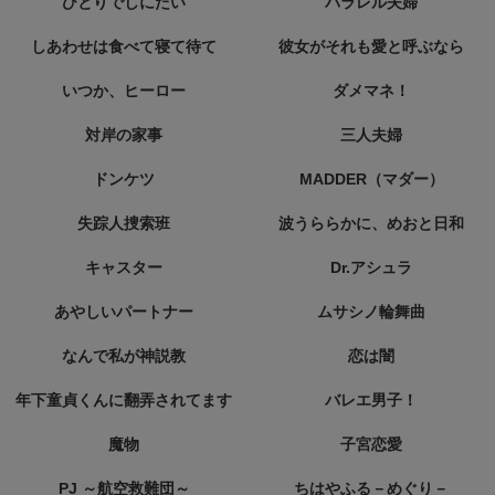
ひとりでしにたい
パラレル夫婦
しあわせは食べて寝て待て
彼女がそれも愛と呼ぶなら
いつか、ヒーロー
ダメマネ！
対岸の家事
三人夫婦
ドンケツ
MADDER（マダー）
失踪人捜索班
波うららかに、めおと日和
キャスター
Dr.アシュラ
あやしいパートナー
ムサシノ輪舞曲
なんで私が神説教
恋は闇
年下童貞くんに翻弄されてます
バレエ男子！
魔物
子宮恋愛
PJ ～航空救難団～
ちはやふる－めぐり－