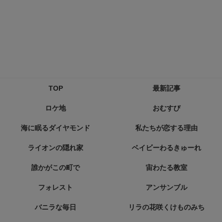
TOP
最新記事
ロケ地
おむすび
海に眠るダイヤモンド
私たちが恋する理由
ライオンの隠れ家
ベイビーわるきゅーれ
誰かがこの町で
宙わたる教室
フォレスト
アンサンブル
バニラな毎日
リラの花咲くけものみち