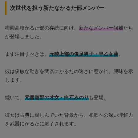
次世代を担う新たなかるた部メンバー
梅園高校かるた部の存続に向け、
新たなメンバー候補
たち
が登場しました。
まず注目すべきは、
元陸上部の俊足男子・早乙女蓮
。
彼は俊敏な動きを武器にかるたの速さに惹かれ、興味を示
します。
続いて、
元書道部の才女・白石みのり
も登場。
彼女は古典に親しんでいた背景から、和歌への深い理解力
を武器にかるたに魅了されます。