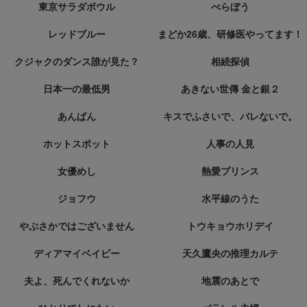
東京サラダボウル
べらぼう
レッドブルー
まどか26歳、研修医やってます！
クジャクのダンス誰が見た？
相続探偵
日本一の最低男
あきない世傳 金と銀２
あんぱん
キスでふさいで、バレないで。
ホットスポット
人事の人見
女優めし
熱愛プリンス
ジョフウ
水平線のうた
やぶさかではございません
トウキョウホリデイ
ディアマイベイビー
天久鷹央の推理カルテ
夫よ、死んでくれないか
地震のあとで