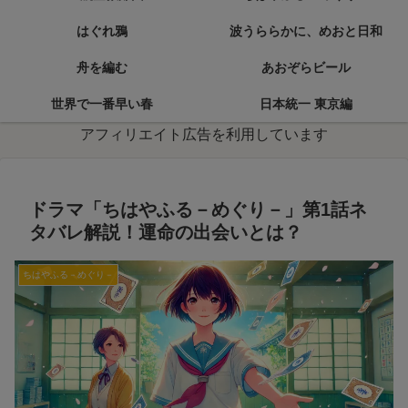
はぐれ鴉
波うららかに、めおと日和
舟を編む
あおぞらビール
世界で一番早い春
日本統一 東京編
アフィリエイト広告を利用しています
ドラマ「ちはやふる－めぐり－」第1話ネ
タバレ解説！運命の出会いとは？
ちはやふる－めぐり－