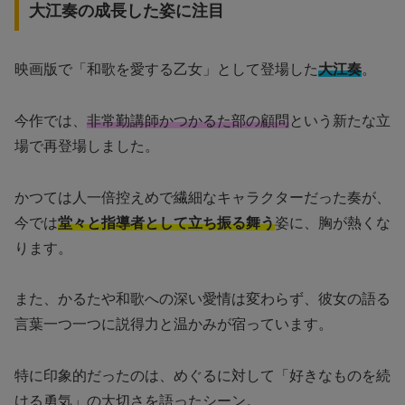
大江奏の成長した姿に注目
映画版で「和歌を愛する乙女」として登場した
大江奏
。
今作では、
非常勤講師かつかるた部の顧問
という新たな立
場で再登場しました。
かつては人一倍控えめで繊細なキャラクターだった奏が、
今では
堂々と指導者として立ち振る舞う
姿に、胸が熱くな
ります。
また、かるたや和歌への深い愛情は変わらず、彼女の語る
言葉一つ一つに説得力と温かみが宿っています。
特に印象的だったのは、めぐるに対して「好きなものを続
ける勇気」の大切さを語ったシーン。