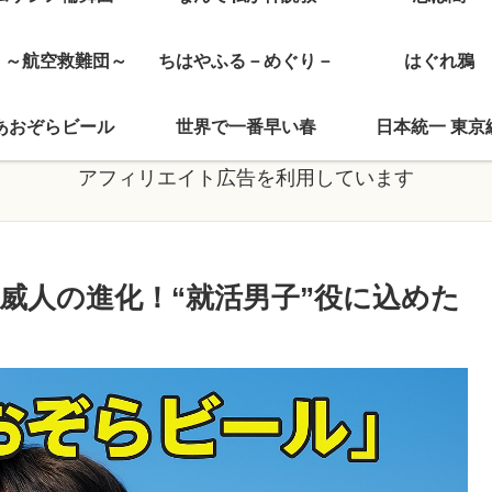
J ～航空救難団～
ちはやふる－めぐり－
はぐれ鴉
あおぞらビール
世界で一番早い春
日本統一 東京
アフィリエイト広告を利用しています
威人の進化！“就活男子”役に込めた