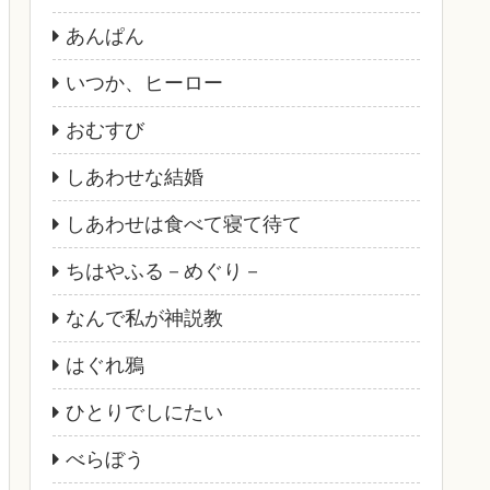
あんぱん
いつか、ヒーロー
おむすび
しあわせな結婚
しあわせは食べて寝て待て
ちはやふる－めぐり－
なんで私が神説教
はぐれ鴉
ひとりでしにたい
べらぼう