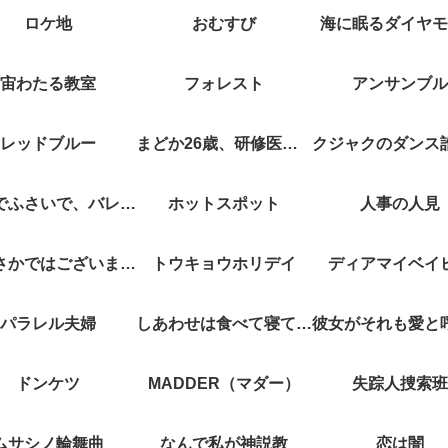
ロケ地
おむすび
海に眠るダイヤモ
宙わたる教室
フォレスト
アンサンブル
レッドブルー
まどか26歳、研修医やってます！
キスでふさいで、バレないで。
ホットスポット
人事の人見
やぶさかではございません
トウキョウホリデイ
ディアマイベイ
パラレル夫婦
しあわせは食べて寝て待て
ドンケツ
MADDER（マダー）
失踪人捜索班
ムサシノ輪舞曲
なんで私が神説教
恋は闇