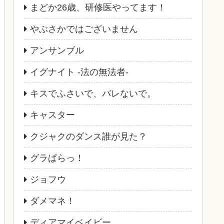
まどか26歳、研修医やってます！
やぶさかではございません
アンサンブル
イグナイト -法の無法者-
キスでふさいで、バレないで。
キャスター
クジャクのダンス誰が見た？
グラぱらっ！
ジョフウ
ダメマネ！
ディアマイベイビー