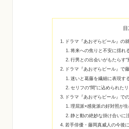
目
ドラマ『あおぞらビール』の
将来への焦りと不安に揺れ
行男との出会いがもたらす“
ドラマ『あおぞらビール』で
迷いと葛藤を繊細に表現す
セリフの“間”に込められた
ドラマ『あおぞらビール』で
理屈派×感覚派の好対照が
静と動の絶妙な掛け合いに
若手俳優・藤岡真威人の今後