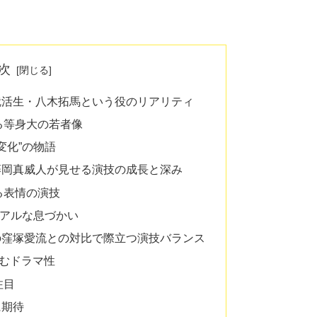
次
就活生・八木拓馬という役のリアリティ
る等身大の若者像
変化”の物語
藤岡真威人が見せる演技の成長と深み
る表情の演技
リアルな息づかい
の窪塚愛流との対比で際立つ演技バランス
生むドラマ性
注目
に期待