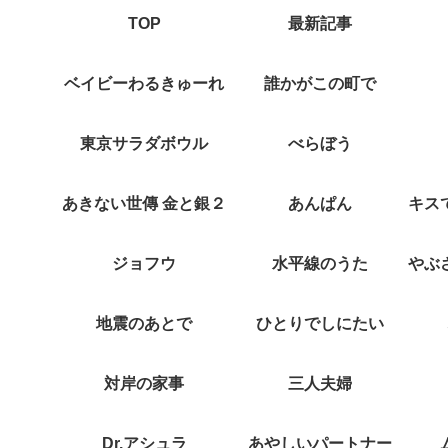
TOP
最新記事
ベイビーわるきゅーれ
誰かがこの町で
東京サラダボウル
べらぼう
あきない世傳 金と銀２
あんぱん
ジョフウ
水平線のうた
地震のあとで
ひとりでしにたい
対岸の家事
三人夫婦
Dr.アシュラ
あやしいパートナー