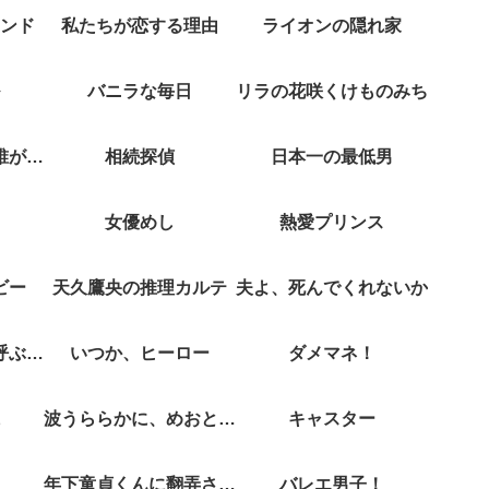
ンド
私たちが恋する理由
ライオンの隠れ家
バニラな毎日
リラの花咲くけものみち
クジャクのダンス誰が見た？
相続探偵
日本一の最低男
女優めし
熱愛プリンス
ビー
天久鷹央の推理カルテ
夫よ、死んでくれないか
彼女がそれも愛と呼ぶなら
いつか、ヒーロー
ダメマネ！
波うららかに、めおと日和
キャスター
年下童貞くんに翻弄されてます
バレエ男子！