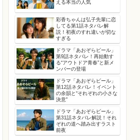
える本当の人気
彩香ちゃんは弘子先輩に恋
してる第1話ネタバレ解
説！初夜のすれ違いが切な
すぎる
ドラマ「あおぞらビール」
第9話ネタバレ！再始動す
る“アウトドア青春”と新メ
ンバーの登場
ドラマ「あおぞらビール」
第12話ネタバレ！イベント
の余韻と“それぞれの小さな
決意”
ドラマ「あおぞらビール」
第31話ネタバレ解説！それ
ぞれの道へ踏み出すラスト
前夜