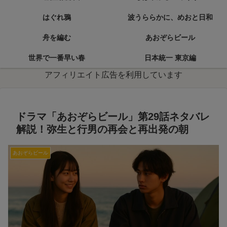
はぐれ鴉
波うららかに、めおと日和
舟を編む
あおぞらビール
世界で一番早い春
日本統一 東京編
アフィリエイト広告を利用しています
ドラマ「あおぞらビール」第29話ネタバレ
解説！弥生と行男の再会と再出発の朝
あおぞらビール