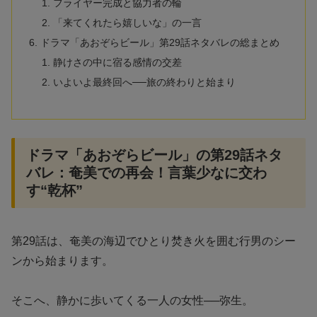
フライヤー完成と協力者の輪
「来てくれたら嬉しいな」の一言
ドラマ「あおぞらビール」第29話ネタバレの総まとめ
静けさの中に宿る感情の交差
いよいよ最終回へ──旅の終わりと始まり
ドラマ「あおぞらビール」の第29話ネタ
バレ：奄美での再会！言葉少なに交わ
す“乾杯”
第29話は、奄美の海辺でひとり焚き火を囲む行男のシー
ンから始まります。
そこへ、静かに歩いてくる一人の女性──弥生。