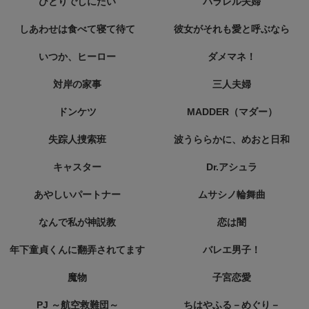
ひとりでしにたい
パラレル夫婦
しあわせは食べて寝て待て
彼女がそれも愛と呼ぶなら
いつか、ヒーロー
ダメマネ！
対岸の家事
三人夫婦
ドンケツ
MADDER（マダー）
失踪人捜索班
波うららかに、めおと日和
キャスター
Dr.アシュラ
あやしいパートナー
ムサシノ輪舞曲
なんで私が神説教
恋は闇
年下童貞くんに翻弄されてます
バレエ男子！
魔物
子宮恋愛
PJ ～航空救難団～
ちはやふる－めぐり－