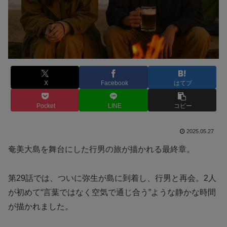
X
Facebook
はてブ
Pocket
LINE
コピー
2025.05.27
奄美大島を舞台にした行男の旅が描かれる最終章。
第29話では、ついに弥生が島に到着し、行男と再会。2人
が初めて“言葉ではなく空気で通じ合う”ような静かな時間
が描かれました。