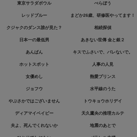
東京サラダボウル
べらぼう
レッドブルー
まどか26歳、研修医やってます！
クジャクのダンス誰が見た？
相続探偵
日本一の最低男
あきない世傳 金と銀２
あんぱん
キスでふさいで、バレないで。
ホットスポット
人事の人見
女優めし
熱愛プリンス
ジョフウ
水平線のうた
やぶさかではございません
トウキョウホリデイ
ディアマイベイビー
天久鷹央の推理カルテ
夫よ、死んでくれないか
地震のあとで