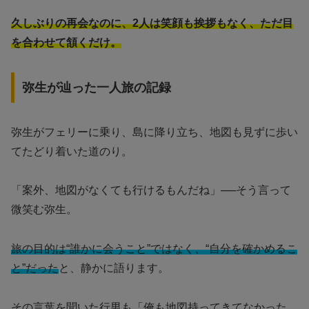
久しぶりの再会なのに、2人は笑顔も挨拶もなく、ただ目
を合わせて頷くだけ。
弥生が辿った一人旅の記録
弥生がフェリーに乗り、島に降り立ち、地図も見ずに歩い
てたどり着いた道のり。
「案外、地図がなくても行けるもんだね」──そう言って
微笑む弥生。
旅の目的は“誰かに会うこと”ではなく、“自分を確かめるこ
と”だった
と、静かに語ります。
その言葉を聞いた行男も「俺も地図持ってきてなかった