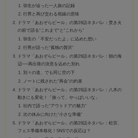
弥生が辿った一人旅の記録
行男と再び交わる視線の意味
ドラマ「あおぞらビール」の第29話ネタバレ：焚き火
の前で語る“これまで”と“これから”
弥生の「不安だったよ」に込めた想い
行男が語った“孤独の贅沢”
ドラマ「あおぞらビール」の第29話ネタバレ：朝の海
辺──再出発の決意を込めた別れ
別々の道、でも同じ空の下
ノートに残された“再会”の約束
ドラマ「あおぞらビール」の第29話ネタバレ：八木の
動きにも変化！「旅って、やっぱいいな」
社内で語った“アウトドアの魅力”
次の休みに向けた“小さな準備”
ドラマ「あおぞらビール」の第29話ネタバレ：松宮、
フェス準備本格化！SNSでの反応は？