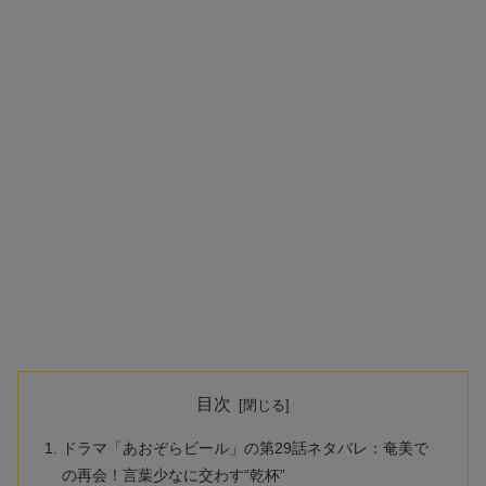
目次
ドラマ「あおぞらビール」の第29話ネタバレ：奄美で
の再会！言葉少なに交わす“乾杯”