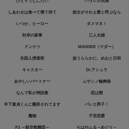
ひとりでしにたい
パラレル夫婦
しあわせは食べて寝て待て
彼女がそれも愛と呼ぶなら
いつか、ヒーロー
ダメマネ！
対岸の家事
三人夫婦
ドンケツ
MADDER（マダー）
失踪人捜索班
波うららかに、めおと日和
キャスター
Dr.アシュラ
あやしいパートナー
ムサシノ輪舞曲
なんで私が神説教
恋は闇
年下童貞くんに翻弄されてます
バレエ男子！
魔物
子宮恋愛
PJ ～航空救難団～
ちはやふる－めぐり－