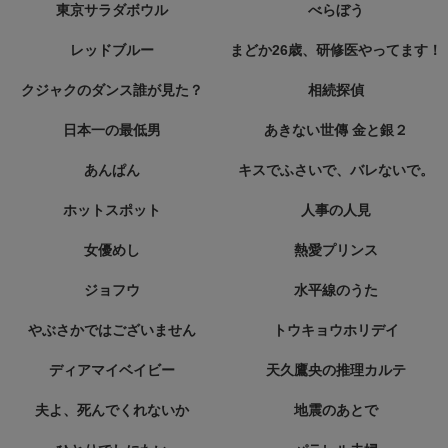
東京サラダボウル
べらぼう
レッドブルー
まどか26歳、研修医やってます！
クジャクのダンス誰が見た？
相続探偵
日本一の最低男
あきない世傳 金と銀２
あんぱん
キスでふさいで、バレないで。
ホットスポット
人事の人見
女優めし
熱愛プリンス
ジョフウ
水平線のうた
やぶさかではございません
トウキョウホリデイ
ディアマイベイビー
天久鷹央の推理カルテ
夫よ、死んでくれないか
地震のあとで