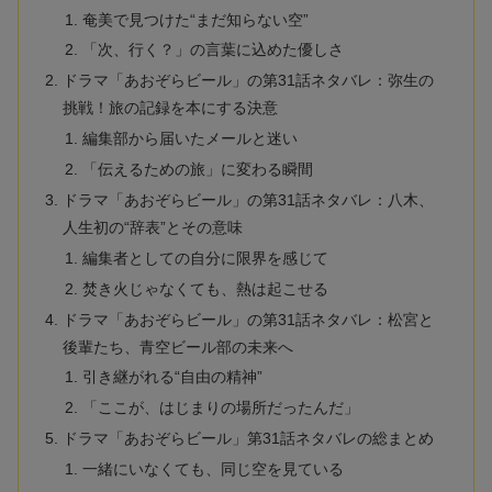
奄美で見つけた“まだ知らない空”
「次、行く？」の言葉に込めた優しさ
ドラマ「あおぞらビール」の第31話ネタバレ：弥生の
挑戦！旅の記録を本にする決意
編集部から届いたメールと迷い
「伝えるための旅」に変わる瞬間
ドラマ「あおぞらビール」の第31話ネタバレ：八木、
人生初の“辞表”とその意味
編集者としての自分に限界を感じて
焚き火じゃなくても、熱は起こせる
ドラマ「あおぞらビール」の第31話ネタバレ：松宮と
後輩たち、青空ビール部の未来へ
引き継がれる“自由の精神”
「ここが、はじまりの場所だったんだ」
ドラマ「あおぞらビール」第31話ネタバレの総まとめ
一緒にいなくても、同じ空を見ている